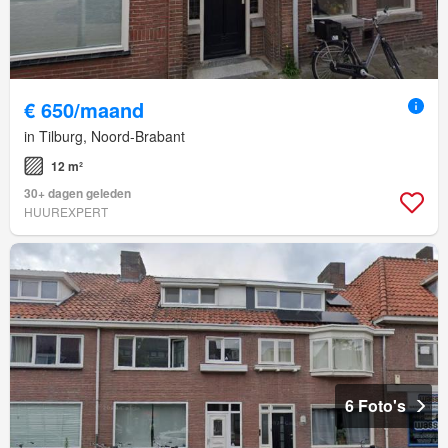
€ 650/maand
in Tilburg, Noord-Brabant
12 m²
30+ dagen geleden
HUUREXPERT
6 Foto's