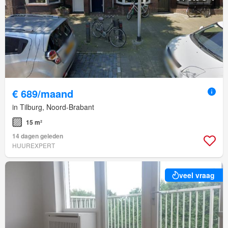
€ 689/maand
in Tilburg, Noord-Brabant
15 m²
14 dagen geleden
HUUREXPERT
veel vraag