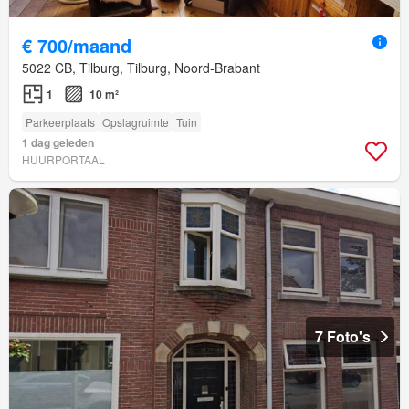
€ 700/maand
5022 CB, Tilburg, Tilburg, Noord-Brabant
1
10 m²
Parkeerplaats
Opslagruimte
Tuin
1 dag geleden
HUURPORTAAL
7 Foto's