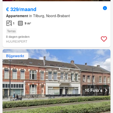
€ 329/maand
Appartement
in Tilburg, Noord-Brabant
1
9 m²
Terras
8 dagen geleden
HUUREXPERT
Bijgewerkt
10 Foto's