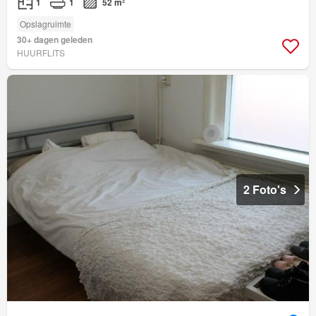
1
1
52 m²
Opslagruimte
30+ dagen geleden
HUURFLITS
2 Foto's