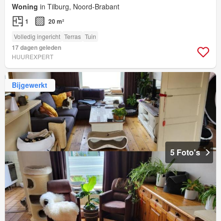
Woning
in Tilburg, Noord-Brabant
1
20 m²
Volledig ingericht
Terras
Tuin
17 dagen geleden
HUUREXPERT
Bijgewerkt
5 Foto's