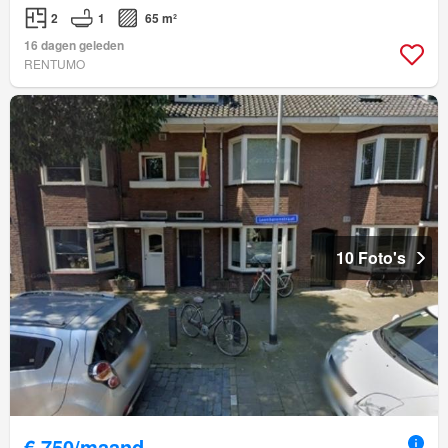
2
1
65 m²
16 dagen geleden
RENTUMO
10 Foto's
€ 750/maand