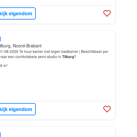
kijk eigendom
d
ilburg, Noord-Brabant
01-08-2026 Te huur kamer met eigen badkamer | Beschikbaar per
aar een comfortabele semi-studio in
Tilburg
?
6 m²
kijk eigendom
d