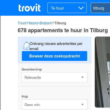
Te huur
Trovit
Noord-Brabant
Tilburg
678 appartements te huur in Tilburg
Ontvang nieuwe advertenties per
email
Bewaar deze zoekopdracht
Gesorteerd op
Relevantie
Prijs
Geen min.