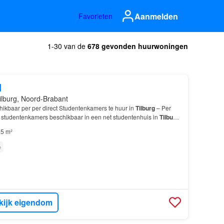
Aanmelden
Favorieten
1-30 van de
678 gevonden huurwoningen
d
ilburg, Noord-Brabant
hikbaar per per direct Studentenkamers te huur in
Tilburg
– Per
n 7 studentenkamers beschikbaar in een net studentenhuis in
Tilburg
Kamer 1 15,2 m² – € 802,34 p/m –…
5 m²
e
kijk eigendom