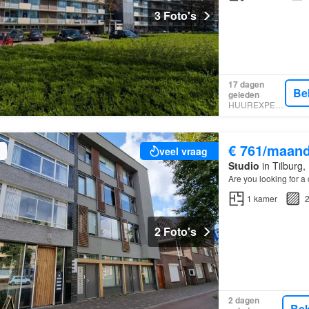
3 Foto's
17 dagen
Be
geleden
HUUREXPERT
€ 761/maan
veel vraag
Studio
in Tilburg
Are you looking for a 
1
kamer
2
2 Foto's
2 dagen
Bek