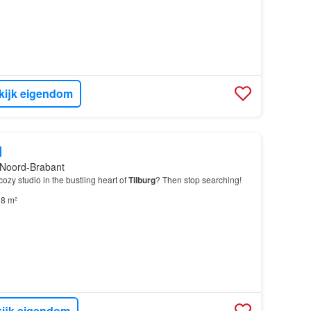
kijk eigendom
d
, Noord-Brabant
cozy studio in the bustling heart of
Tilburg
? Then stop searching!
8 m²
ijk eigendom