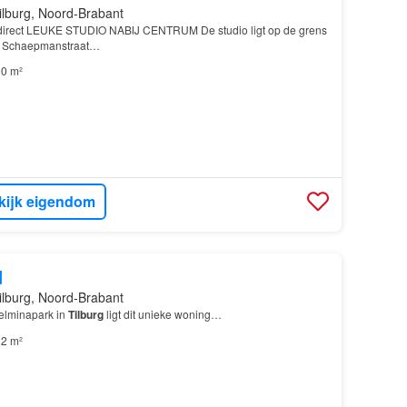
ilburg, Noord-Brabant
 direct LEUKE STUDIO NABIJ CENTRUM De studio ligt op de grens
e Schaepmanstraat…
0 m²
kijk eigendom
d
ilburg, Noord-Brabant
elminapark in
Tilburg
ligt dit unieke woning…
2 m²