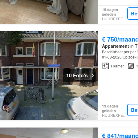
19 dagen
Be
geleden
HUUREXPERT
€ 750/maan
Appartement
in T
Beschikbaar per per 
01-08-2026 Op zoek n
1
kamer
1
10 Foto's
13 dagen
Be
geleden
HUUREXPERT
€ 841/maan