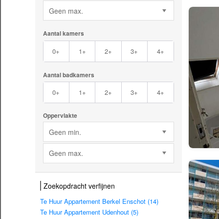
Geen max.
Aantal kamers
0+
1+
2+
3+
4+
Aantal badkamers
0+
1+
2+
3+
4+
Oppervlakte
Geen min.
Geen max.
Zoekopdracht verfijnen
Te Huur Appartement Berkel Enschot (14)
Te Huur Appartement Udenhout (5)