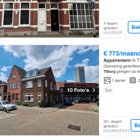
4 dagen
Bek
geleden
HUUREXPERT
€ 773/maan
Appartement
in T
Oplevering gestoffee
Tilburg
gelegen op de
1
kamer
2
10 Foto's
Tuin
30+ dagen
Be
geleden
HUUREXPERT