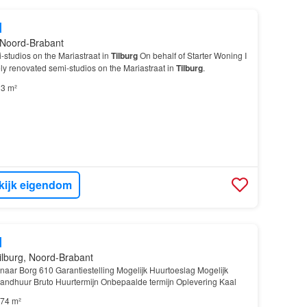
d
, Noord-Brabant
-studios on the Mariastraat in
Tilburg
On behalf of Starter Woning I
ely renovated semi-studios on the Mariastraat in
Tilburg
.
3 m²
kijk eigendom
d
ilburg, Noord-Brabant
enaar Borg 610 Garantiestelling Mogelijk Huurtoeslag Mogelijk
andhuur Bruto Huurtermijn Onbepaalde termijn Oplevering Kaal
74 m²