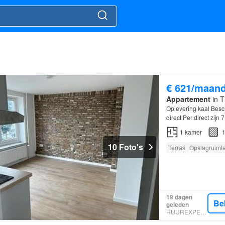
€ 621/maan
Appartement
in T
Oplevering kaal Besc
direct Per direct zij
Beschikbare kamers 
1
kamer
1
10 Foto's
Terras
Opslagruimt
19 dagen
Be
geleden
HUUREXPERT