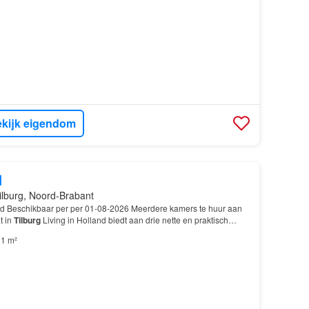
kijk eigendom
d
ilburg, Noord-Brabant
rd Beschikbaar per per 01-08-2026 Meerdere kamers te huur aan
t in
Tilburg
Living in Holland biedt aan drie nette en praktisch
 een rustig gelegen pand in
Tilburg
We…
1 m²