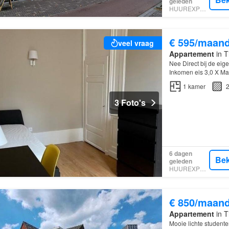
geleden
HUUREXPERT
€ 595/maan
veel vraag
Appartement
in T
Nee Direct bij de eig
Inkomen eis 3,0 X Ma
Gestoffeerd
1
kamer
2
3 Foto's
6 dagen
Bek
geleden
HUUREXPERT
€ 850/maan
Appartement
in T
Mooie lichte student