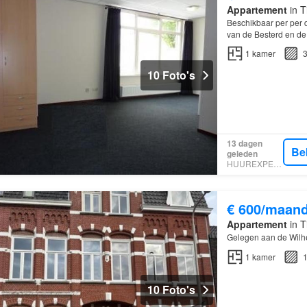
Appartement
in T
Beschikbaar per per
van de Besterd en d
1
kamer
3
10 Foto's
13 dagen
Be
geleden
HUUREXPERT
€ 600/maan
Appartement
in T
Gelegen aan de Wilh
1
kamer
1
10 Foto's