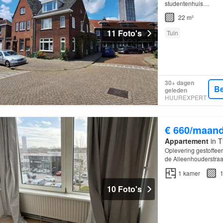
studentenhuis…
22 m²
11 Foto's
Tuin
30+ dagen
Be
geleden
HUUREXPERT
€ 660/maan
Appartement
in T
Oplevering gestoffee
de Alleenhouderstraa
ingedeelde kamers in
1
kamer
1
10 Foto's