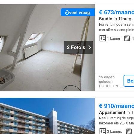
€ 673/maan
veel vraag
Studio
in Tilburg
For rent: modern semi
can offer six complet
1
kamer
1
2 Foto's
15 dagen
Be
geleden
HUUREXPERT
€ 910/maan
Appartement
in T
Nee Direct bij de eig
Inkomen eis 2,5 X Ma
3
kamers