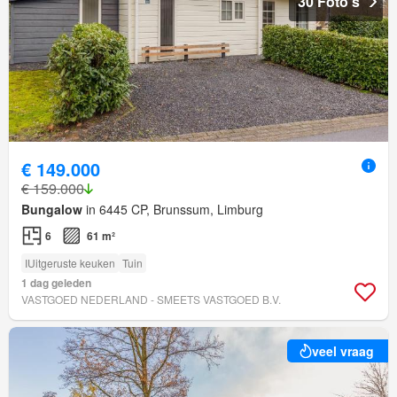
30 Foto's
€ 149.000
€ 159.000
Bungalow
in 6445 CP, Brunssum, Limburg
6
61 m²
IUitgeruste keuken
Tuin
1 dag geleden
VASTGOED NEDERLAND - SMEETS VASTGOED B.V.
veel vraag