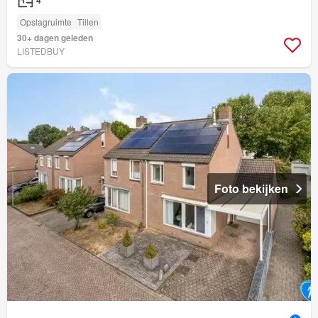
4
Opslagruimte
Tillen
30+ dagen geleden
LISTEDBUY
Foto bekijken