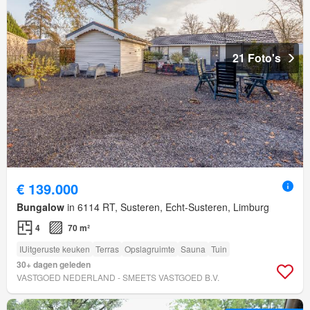
21 Foto's
€ 139.000
Bungalow
in 6114 RT, Susteren, Echt-Susteren, Limburg
4
70 m²
IUitgeruste keuken
Terras
Opslagruimte
Sauna
Tuin
30+ dagen geleden
VASTGOED NEDERLAND - SMEETS VASTGOED B.V.