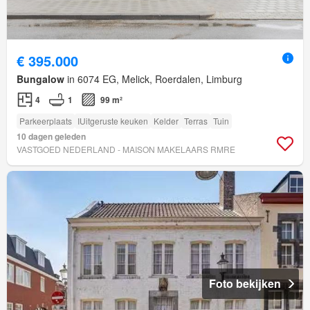
€ 395.000
Bungalow
in 6074 EG, Melick, Roerdalen, Limburg
4
1
99 m²
Parkeerplaats
IUitgeruste keuken
Kelder
Terras
Tuin
10 dagen geleden
VASTGOED NEDERLAND - MAISON MAKELAARS RMRE
Foto bekijken