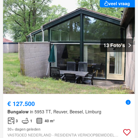
veel vraag
13 Foto's
€ 127.500
Bungalow
in 5953 TT, Reuver, Beesel, Limburg
3
1
40 m²
30+ dagen geleden
VASTGOED NEDERLAND - RESIDENTIA VERKOOPBEMIDDELING B.V.