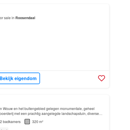
or sale in
Roosendaal
Bekijk eigendom
an Wouw en het buitengebied gelegen monumentale, geheel
oerderij met een prachtig aangelegde landschapstuin, diverse
ruimten en een prachtig overdekt zwembad met een…
2
badkamers
320 m²