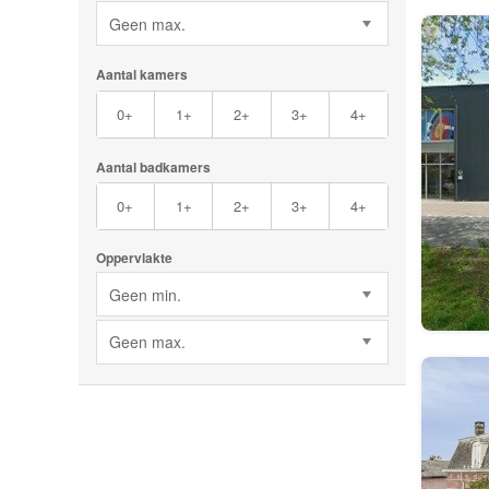
Geen max.
Aantal kamers
0+
1+
2+
3+
4+
Aantal badkamers
0+
1+
2+
3+
4+
Oppervlakte
Geen min.
Geen max.