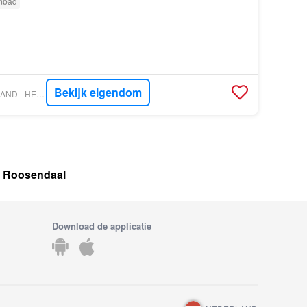
mbad
Bekijk eigendom
VASTGOED NEDERLAND - HELMIG MAKELAARDIJ EN TAXATIEBURO O/Z
, Roosendaal
Download de applicatie