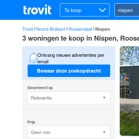
Te koop
Trovit
Noord-Brabant
Roosendaal
Nispen
3 woningen te koop in Nispen, Roos
Ontvang nieuwe advertenties per
email
Bewaar deze zoekopdracht
Gesorteerd op
Relevantie
Prijs
Geen min.