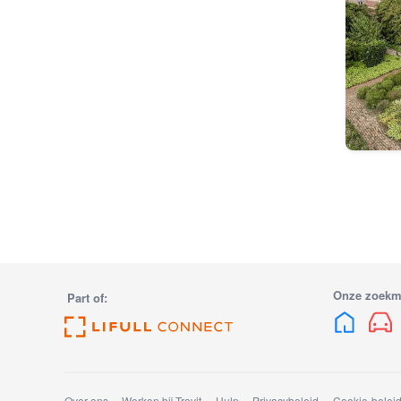
Onze zoekm
Part of:
Over ons
Werken bij Trovit
Hulp
Privacybeleid
Cookie-belei