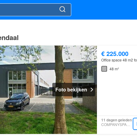
endaal
€ 225.000
Office space 48 m2 fo
48 m²
Foto bekijken
11 dagen geleden
COMPANYSPACE.COM