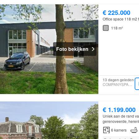
€ 225.000
Office space 118 m2 f
118 m²
Foto bekijken
13 dagen geleden
COMPANYSPACE.COM
€ 1.199.000
Uniek aan de rand v
gerenoveerde, herenb
garages en stallings
6
kamers