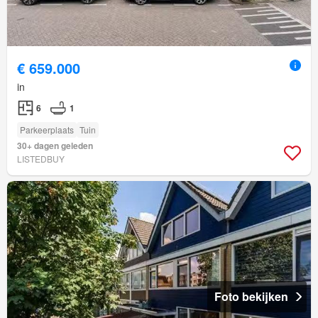
€ 659.000
in
6
1
Parkeerplaats
Tuin
30+ dagen geleden
LISTEDBUY
Foto bekijken