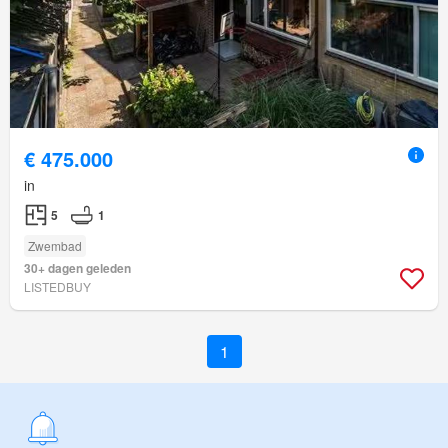
€ 475.000
in
5
1
Zwembad
30+ dagen geleden
LISTEDBUY
1