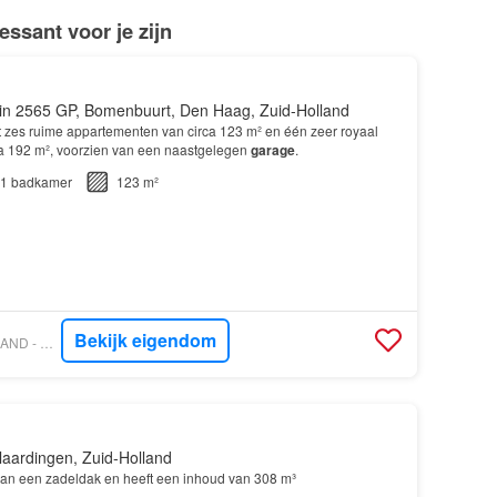
ssant voor je zijn
in 2565 GP, Bomenbuurt, Den Haag, Zuid-Holland
it zes ruime appartementen van circa 123 m² en één zeer royaal
a 192 m², voorzien van een naastgelegen
garage
.
1
badkamer
123 m²
Bekijk eigendom
VASTGOED NEDERLAND - ONESTA VASTGOED
laardingen, Zuid-Holland
van een zadeldak en heeft een inhoud van 308 m³