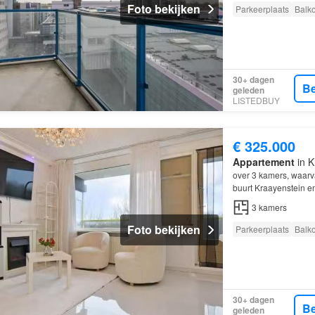
Foto bekijken
Parkeerplaats
Balk
30+ dagen
Be
geleden
LISTEDBUY
€ 325.000
Appartement
in K
over 3 kamers, waar
buurt Kraayenstein 
3
kamers
Foto bekijken
Parkeerplaats
Balk
30+ dagen
Be
geleden