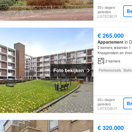
30+ dagen
Be
geleden
LISTEDBUY
€ 265.000
Appartement
in D
2 kamers, waarvan 1
Kraayenstein en Vro
2
kamers
Foto bekijken
Parkeerplaats
Balk
30+ dagen
Be
geleden
LISTEDBUY
€ 320.000