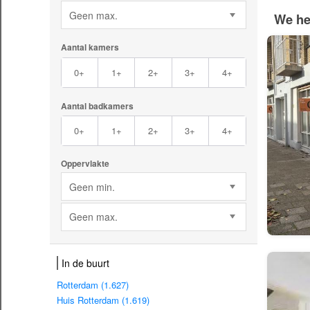
Geen max.
We he
Aantal kamers
0+
1+
2+
3+
4+
Aantal badkamers
0+
1+
2+
3+
4+
Oppervlakte
Geen min.
Geen max.
In de buurt
Rotterdam (1.627)
Huis Rotterdam (1.619)