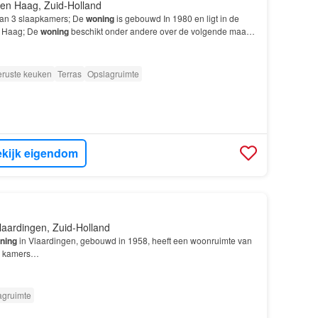
en Haag, Zuid-Holland
van 3 slaapkamers; De
woning
is gebouwd In 1980 en ligt in de
n Haag; De
woning
beschikt onder andere over de volgende maar
catie in houtwijk jaren 80 maisonnette ap…
eruste keuken
Terras
Opslagruimte
kijk eigendom
laardingen, Zuid-Holland
ning
in Vlaardingen, gebouwd in 1958, heeft een woonruimte van
 3 kamers…
agruimte