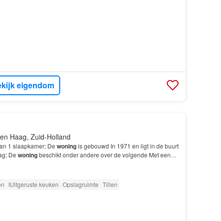
kijk eigendom
en Haag, Zuid-Holland
van 1 slaapkamer; De
woning
is gebouwd In 1971 en ligt in de buurt
ag; De
woning
beschikt onder andere over de volgende Met een
en keuken, slaapkamer, fijne badkamer, e…
on
IUitgeruste keuken
Opslagruimte
Tillen