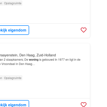
on
Opslagruimte
kijk eigendom
raayenstein, Den Haag, Zuid-Holland
van 2 slaapkamers; De
woning
is gebouwd In 1977 en ligt in de
en Vroondaal in Den Haag…
on
Opslagruimte
kijk eigendom