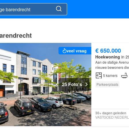
Barendrecht
€ 650.000
veel vraag
Hoekwoning
in 2
Aan de statige Avenu
nieuwe bewoners die 
een woonoppervlakte 
5
kamers
25 Foto's
Parkeerplaats
30+ dagen geleden