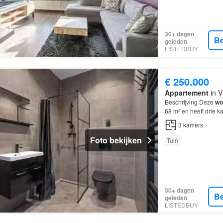
30+ dagen
Be
geleden
LISTEDBUY
€ 250.000
Appartement
in V
Beschrijving Deze
wo
68 m² en heeft drie 
3
kamers
Foto bekijken
Tuin
30+ dagen
Be
geleden
LISTEDBUY