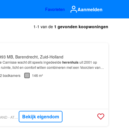
Aanmelden
Favorieten
1-1 van de
1 gevonden koopwoningen
993 MB, Barendrecht, Zuid-Holland
e Carnisse wacht dit speels ingedeelde
herenhuis
uit 2001 op
ruimte, licht en comfort willen combineren met een Voorzien van
van maar liefst 146 m² en een
garage
op…
2
badkamers
146 m²
Bekijk eigendom
VASTGOED NEDERLAND - AT HOME MAKELAARDIJ