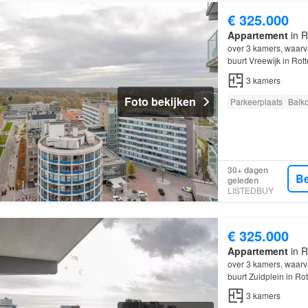
€ 325.000
Appartement
in R
over 3 kamers, waar
buurt Vreewijk in Rot
3
kamers
Foto bekijken
Parkeerplaats
Balk
30+ dagen
Be
geleden
LISTEDBUY
€ 325.000
Appartement
in R
over 3 kamers, waar
buurt Zuidplein in Ro
3
kamers