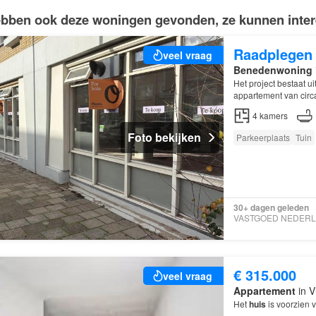
bben ook deze woningen gevonden, ze kunnen intere
Raadplegen
veel vraag
Benedenwoning
Het project bestaat u
appartement van circ
4
kamers
Foto bekijken
Parkeerplaats
Tuin
30+ dagen geleden
€ 315.000
veel vraag
Appartement
in V
Het
huis
is voorzien 