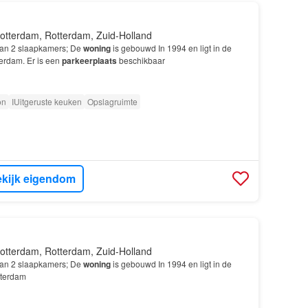
otterdam, Rotterdam, Zuid-Holland
van 2 slaapkamers; De
woning
is gebouwd In 1994 en ligt in de
terdam. Er is een
parkeerplaats
beschikbaar
on
IUitgeruste keuken
Opslagruimte
kijk eigendom
otterdam, Rotterdam, Zuid-Holland
van 2 slaapkamers; De
woning
is gebouwd In 1994 en ligt in de
tterdam