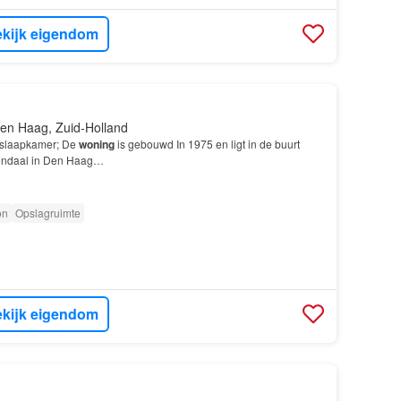
kijk eigendom
en Haag, Zuid-Holland
 slaapkamer; De
woning
is gebouwd In 1975 en ligt in de buurt
ondaal in Den Haag…
on
Opslagruimte
kijk eigendom