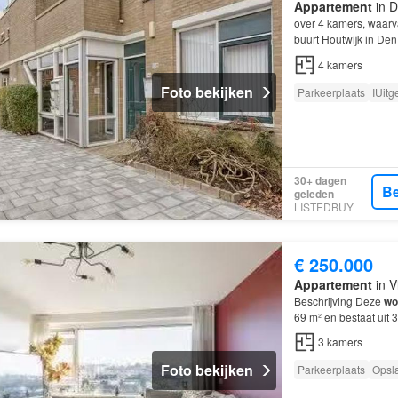
Appartement
in D
over 4 kamers, waar
buurt Houtwijk in De
toch zeer centrale lo
4
kamers
Foto bekijken
Parkeerplaats
IUitg
30+ dagen
Be
geleden
LISTEDBUY
€ 250.000
Appartement
in V
Beschrijving Deze
wo
69 m² en bestaat uit
3
kamers
Foto bekijken
Parkeerplaats
Opsl