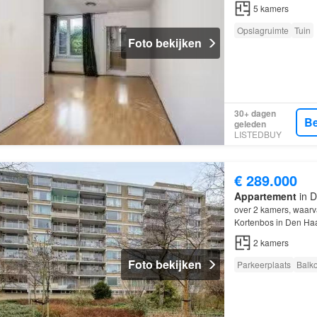
5
kamers
Opslagruimte
Tuin
Foto bekijken
30+ dagen
Be
geleden
LISTEDBUY
€ 289.000
Appartement
in D
over 2 kamers, waar
Kortenbos in Den Ha
ruime woonkamer, op
2
kamers
Foto bekijken
Parkeerplaats
Balk