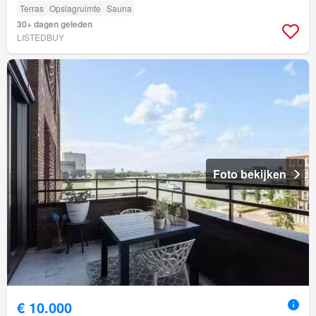
Terras
Opslagruimte
Sauna
30+ dagen geleden
LISTEDBUY
Foto bekijken
€ 10.000