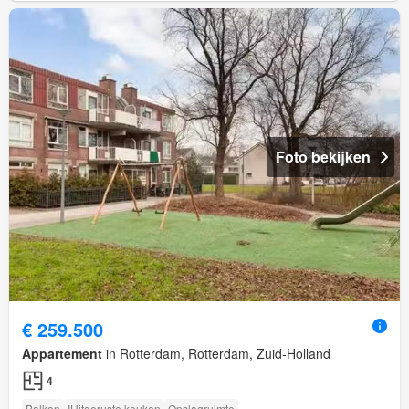
Foto bekijken
€ 259.500
Appartement
in Rotterdam, Rotterdam, Zuid-Holland
4
Balkon
IUitgeruste keuken
Opslagruimte