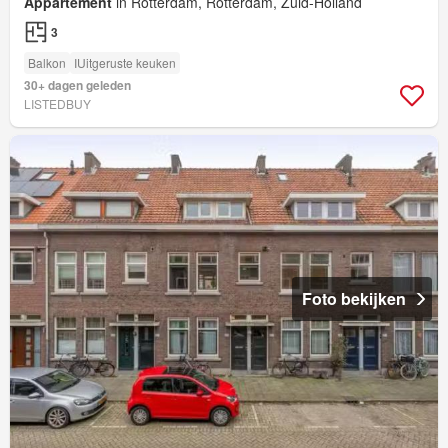
Appartement
in Rotterdam, Rotterdam, Zuid-Holland
3
Balkon
IUitgeruste keuken
30+ dagen geleden
LISTEDBUY
Foto bekijken