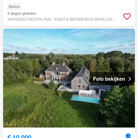
Balkon
5 dagen geleden
VASTGOED NEDERLAND - KINDT & BIESBROECK MAKELAARDIJ
Foto bekijken
€ 10.000