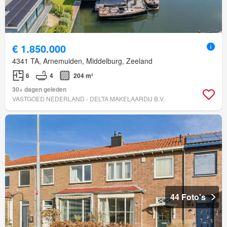
€ 1.850.000
4341 TA, Arnemuiden, Middelburg, Zeeland
6
4
204 m²
30+ dagen geleden
VASTGOED NEDERLAND - DELTA MAKELAARDIJ B.V.
44 Foto's