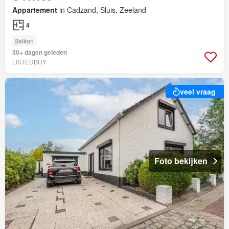
Appartement
in Cadzand, Sluis, Zeeland
4
Balkon
30+ dagen geleden
LISTEDBUY
veel vraag
Foto bekijken