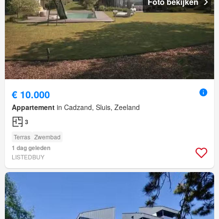
Foto bekijken
€ 10.000
Appartement
in Cadzand, Sluis, Zeeland
3
Terras
Zwembad
1 dag geleden
LISTEDBUY