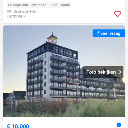
Opslagruimte
Zwembad
Tillen
Sauna
30+ dagen geleden
LISTEDBUY
veel vraag
Foto bekijken
€ 10.000