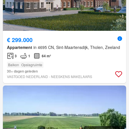
€ 299.000
Appartement
in 4695 CN, Sint-Maartensdijk, Tholen, Zeeland
3
1
64 m²
Balkon
Opslagruimte
30+ dagen geleden
VASTGOED NEDERLAND - NEESKENS MAKELAARS