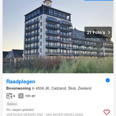
21 Foto's
Raadplegen
Bovenwoning
in 4506 JK, Cadzand, Sluis, Zeeland
4
131 m²
Balkon
30+ dagen geleden
VASTGOED NEDERLAND - VAN AKKER MAKELAARS