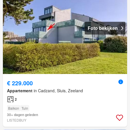
Foto bekijken
€ 229.000
Appartement
in Cadzand, Sluis, Zeeland
2
Balkon
Tuin
30+ dagen geleden
LISTEDBUY