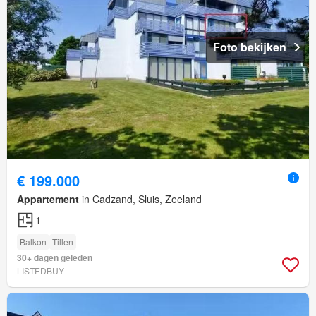
Foto bekijken
€ 199.000
Appartement
in Cadzand, Sluis, Zeeland
1
Balkon
Tillen
30+ dagen geleden
LISTEDBUY