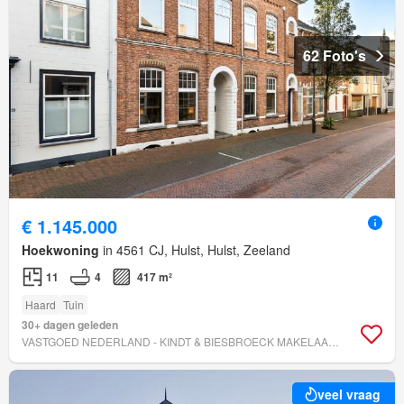
62 Foto's
€ 1.145.000
Hoekwoning
in 4561 CJ, Hulst, Hulst, Zeeland
11
4
417 m²
Haard
Tuin
30+ dagen geleden
VASTGOED NEDERLAND - KINDT & BIESBROECK MAKELAARDIJ
veel vraag