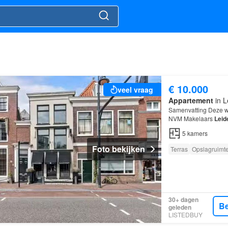
€ 10.000
veel vraag
Appartement
in L
Samenvatting Deze w
NVM Makelaars
Leid
beschikt over 5 kame
5
kamers
Foto bekijken
Terras
Opslagruimt
30+ dagen
Be
geleden
LISTEDBUY