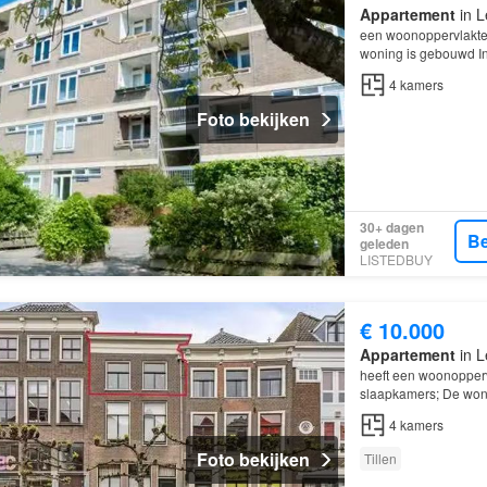
Appartement
in L
een woonoppervlakte 
woning is gebouwd In 
4
kamers
Foto bekijken
30+ dagen
Be
geleden
LISTEDBUY
€ 10.000
Appartement
in L
heeft een woonopperv
slaapkamers; De woni
4
kamers
Foto bekijken
Tillen