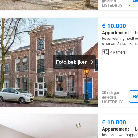
geleden
LISTEDBUY
€ 10.000
Appartement
in L
bovenwoning heeft ee
waarvan 2 slaapkamer
Leiden
4
kamers
Foto bekijken
30+ dagen
Be
geleden
LISTEDBUY
€ 10.000
Appartement
in L
heeft een woonopperv