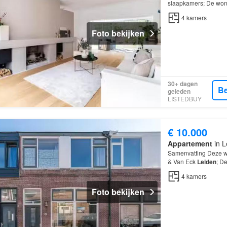
slaapkamers; De woni
4
kamers
Foto bekijken
30+ dagen
Be
geleden
LISTEDBUY
€ 10.000
Appartement
in L
Samenvatting Deze w
& Van Eck
Leiden
; D
4 kamers, waarvan 2
4
kamers
Foto bekijken