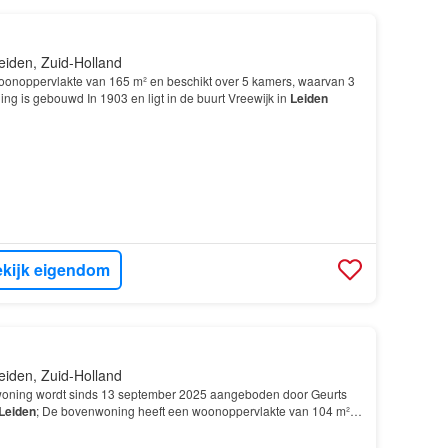
eiden, Zuid-Holland
 woonoppervlakte van 165 m² en beschikt over 5 kamers, waarvan 3
g is gebouwd In 1903 en ligt in de buurt Vreewijk in
Leiden
kijk eigendom
eiden, Zuid-Holland
oning wordt sinds 13 september 2025 aangeboden door Geurts
Leiden
; De bovenwoning heeft een woonoppervlakte van 104 m²
amers, waarvan 3 slaapkamers; De woning is gebo…