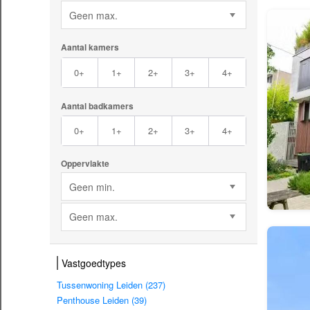
Geen max.
Aantal kamers
0+
1+
2+
3+
4+
Aantal badkamers
0+
1+
2+
3+
4+
Oppervlakte
Geen min.
Geen max.
Vastgoedtypes
Tussenwoning Leiden (237)
Penthouse Leiden (39)