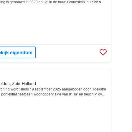
ng is gebouwd In 2023 en ligt in de buurt Cronestein in
Leiden
kijk eigendom
eiden, Zuid-Holland
oning wordt sinds 19 september 2025 aangeboden door Hoekstra
e portiekflat heeft een woonoppervlakte van 81 m² en beschikt over
 slaapkamers; De woning is gebouwd In 19…