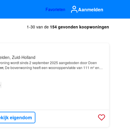
Aanmelden
Favorieten
1-30 van de
154 gevonden koopwoningen
eiden, Zuid-Holland
oning wordt sinds 2 september 2025 aangeboden door Doen
en
; De bovenwoning heeft een woonoppervlakte van 111 m² en
rs, waarvan 3 slaapkamers; De woning is gebouwd In 19…
e
kijk eigendom