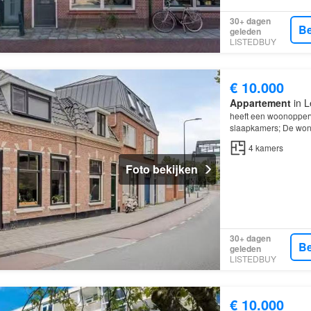
30+ dagen
Be
geleden
LISTEDBUY
€ 10.000
Appartement
in L
heeft een woonopperv
slaapkamers; De woni
4
kamers
Foto bekijken
30+ dagen
Be
geleden
LISTEDBUY
€ 10.000