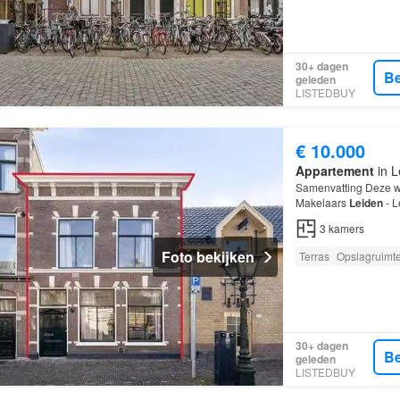
30+ dagen
Be
geleden
LISTEDBUY
€ 10.000
Appartement
in L
Samenvatting Deze w
Makelaars
Leiden
- L
beschikt over 3 kame
3
kamers
Foto bekijken
Terras
Opslagruimt
30+ dagen
Be
geleden
LISTEDBUY