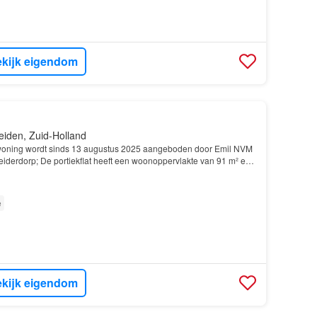
kijk eigendom
eiden, Zuid-Holland
oning wordt sinds 13 augustus 2025 aangeboden door Emil NVM
eiderdorp; De portiekflat heeft een woonoppervlakte van 91 m² en
rs, waarvan 2 slaapkamers; De woning is g…
e
kijk eigendom