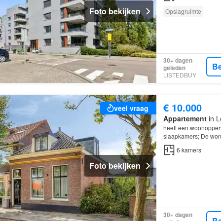
Foto bekijken
Opslagruimte
30+ dagen
Be
geleden
LISTEDBUY
€ 10.000
veel vraag
Appartement
in L
heeft een woonopperv
slaapkamers; De woni
Leiden
6
kamers
Foto bekijken
30+ dagen
Be