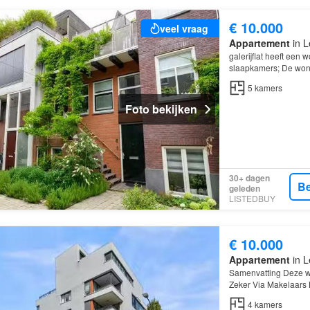
€ 10.000
veel vraag
Appartement
in L
galerijflat heeft een
slaapkamers; De wonin
5
kamers
Foto bekijken
30+ dagen
Be
geleden
LISTEDBUY
€ 10.000
Appartement
in L
Samenvatting Deze w
Zeker Via Makelaars
en beschikt over 4 k
4
kamers