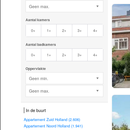
Geen max.
Aantal kamers
0+
1+
2+
3+
4+
Aantal badkamers
0+
1+
2+
3+
4+
Oppervlakte
Geen min.
Geen max.
In de buurt
Appartement Zuid Holland (2.606)
Appartement Noord Holland (1.941)