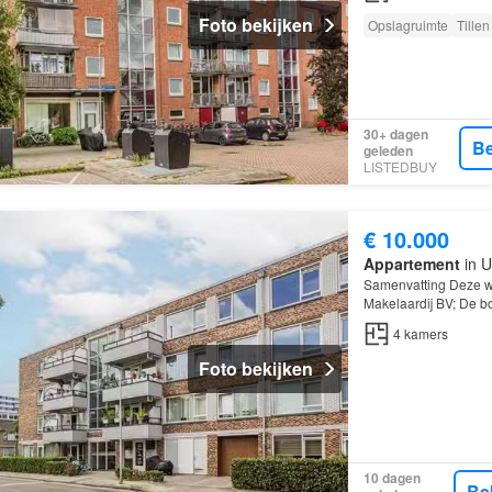
Foto bekijken
Opslagruimte
Tillen
30+ dagen
Be
geleden
LISTEDBUY
€ 10.000
Appartement
in U
Samenvatting Deze w
Makelaardij BV; De b
over
4
kamers
, waar
4
kamers
Foto bekijken
10 dagen
Be