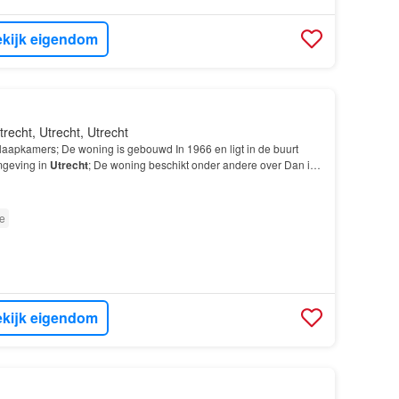
kijk eigendom
trecht, Utrecht, Utrecht
laapkamers; De woning is gebouwd In 1966 en ligt in de buurt
mgeving in
Utrecht
; De woning beschikt onder andere over Dan is
Theemsdreef 288 in
Utrecht
precies wat u zo…
e
kijk eigendom