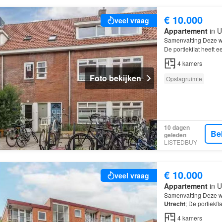
€ 10.000
veel vraag
Appartement
in U
Samenvatting Deze w
De portiekflat heeft
waarvan 3 slaapkamer
4
kamers
Foto bekijken
Opslagruimte
10 dagen
Be
geleden
LISTEDBUY
€ 10.000
veel vraag
Appartement
in U
Samenvatting Deze w
Utrecht
; De portiekf
kamers
, waarvan 3 
4
kamers