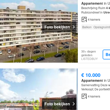
Appartement
in U
Beschrijving Ruim
4
-
Rubicondreef in
Utre
4
kamers
Foto bekijken
Balkon
Opslagruimt
30+ dagen
Be
geleden
LISTEDBUY
€ 10.000
Appartement
in U
Samenvatting Deze w
Verkoopt; De portiekf
kamers
, waarvan 3 
4
kamers
Foto bekijken