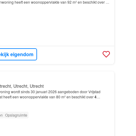
nwoning heeft een woonoppervlakte van 92 m² en beschikt over 5
slaapkamers; De woning is gebouwd In 1931 en ligt…
kijk eigendom
trecht, Utrecht, Utrecht
ning wordt sinds 30 januari 2026 aangeboden door Vrijstad
lat heeft een woonoppervlakte van 80 m² en beschikt over
4
slaapkamers; De woning is gebouwd In 1966 en ligt…
on
Opslagruimte