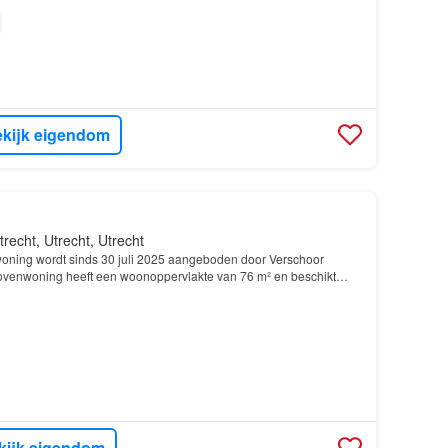
kijk eigendom
trecht, Utrecht, Utrecht
oning wordt sinds 30 juli 2025 aangeboden door Verschoor
ovenwoning heeft een woonoppervlakte van 76 m² en beschikt
van 2 slaapkamers; De woning is gebouwd In 1926 en…
kijk eigendom