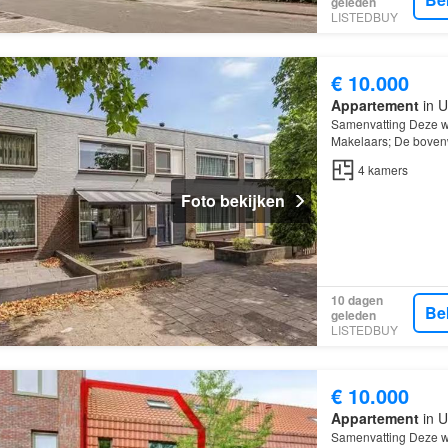
geleden
LISTEDBUY
€ 10.000
Appartement
in U
Samenvatting Deze w
Makelaars; De boven
kamers
, waarvan 3 
4
kamers
Foto bekijken
10 dagen
Be
geleden
LISTEDBUY
€ 10.000
Appartement
in U
Samenvatting Deze w