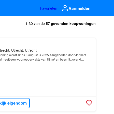
Aanmelden
Favorieten
1-30 van de
57 gevonden koopwoningen
trecht, Utrecht, Utrecht
oning wordt sinds 8 augustus 2025 aangeboden door Jonkers
lat heeft een woonoppervlakte van 88 m² en beschikt over
4
slaapkamers; De woning is gebouwd In 1969 en ligt…
kijk eigendom