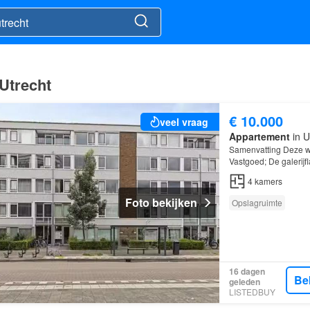
Utrecht
€ 10.000
veel vraag
Appartement
in U
Samenvatting Deze w
Vastgoed; De galerijf
kamers
, waarvan 2 
4
kamers
Foto bekijken
Opslagruimte
16 dagen
Be
geleden
LISTEDBUY