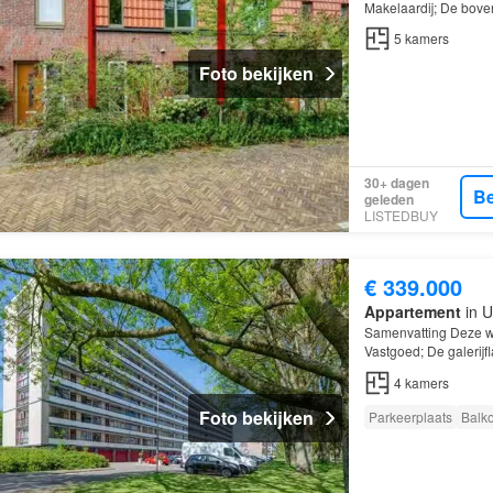
Makelaardij; De bove
kamers
, waarvan 4 
5
kamers
Foto bekijken
30+ dagen
Be
geleden
LISTEDBUY
€ 339.000
Appartement
in U
Samenvatting Deze wo
Vastgoed; De galerijf
kamers
, waarvan 3 
4
kamers
Foto bekijken
Parkeerplaats
Balk