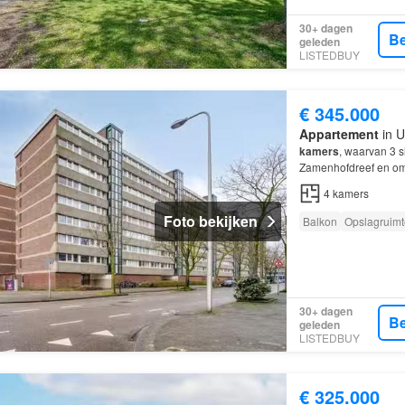
30+ dagen
Be
geleden
LISTEDBUY
€ 345.000
Appartement
in U
kamers
, waarvan 3 s
Zamenhofdreef en o
dit
appartement
aan 
4
kamers
Foto bekijken
Balkon
Opslagruimt
30+ dagen
Be
geleden
LISTEDBUY
€ 325.000