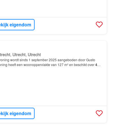
kijk eigendom
trecht, Utrecht, Utrecht
oning wordt sinds 1 september 2025 aangeboden door Gusto
ing heeft een woonoppervlakte van 127 m² en beschikt over
4
slaapkamers; De woning is gebouwd In 1904 en ligt in…
kijk eigendom