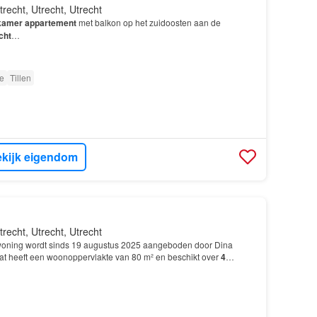
trecht, Utrecht, Utrecht
kamer
appartement
met balkon op het zuidoosten aan de
cht
…
e
Tillen
kijk eigendom
trecht, Utrecht, Utrecht
oning wordt sinds 19 augustus 2025 aangeboden door Dina
lat heeft een woonoppervlakte van 80 m² en beschikt over
4
slaapkamers; De woning is gebouwd In 1965 en ligt in…