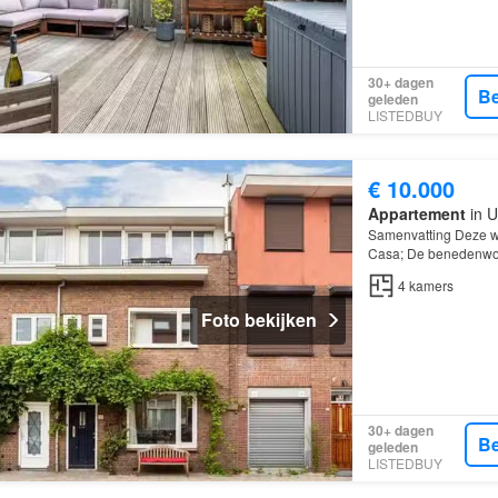
30+ dagen
Be
geleden
LISTEDBUY
€ 10.000
Appartement
in U
Samenvatting Deze w
Casa; De benedenwon
kamers
, waarvan 2 
4
kamers
Foto bekijken
30+ dagen
Be
geleden
LISTEDBUY