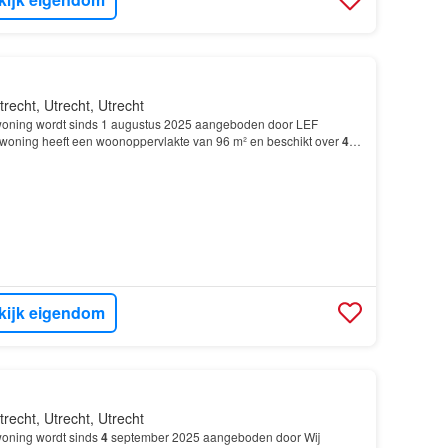
trecht, Utrecht, Utrecht
oning wordt sinds 1 augustus 2025 aangeboden door LEF
woning heeft een woonoppervlakte van 96 m² en beschikt over
4
slaapkamers; De woning is gebouwd In 1926 en ligt in…
kijk eigendom
trecht, Utrecht, Utrecht
oning wordt sinds
4
september 2025 aangeboden door Wij