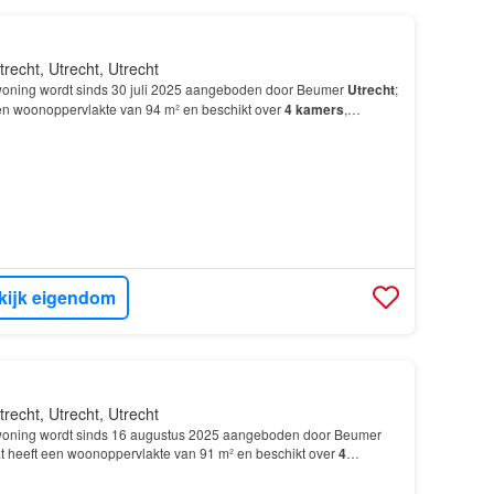
trecht, Utrecht, Utrecht
oning wordt sinds 30 juli 2025 aangeboden door Beumer
Utrecht
;
 een woonoppervlakte van 94 m² en beschikt over
4
kamers
,
s; De woning is gebouwd In 1968 en ligt in de…
kijk eigendom
trecht, Utrecht, Utrecht
oning wordt sinds 16 augustus 2025 aangeboden door Beumer
lat heeft een woonoppervlakte van 91 m² en beschikt over
4
slaapkamers; De woning is gebouwd In 1967 en ligt i…