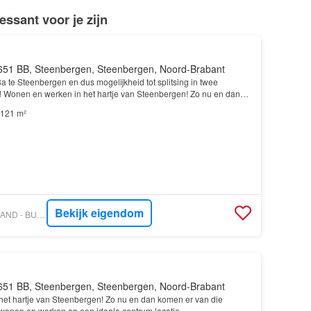
ssant voor je zijn
651 BB, Steenbergen, Steenbergen, Noord-Brabant
8a te Steenbergen en dus mogelijkheid tot splitsing in twee
 Wonen en werken in het hartje van Steenbergen! Zo nu en dan
sen voorbij om te wonen en werken op een id…
121 m²
Bekijk eigendom
VASTGOED NEDERLAND - BUURON & KUIPERS MAKELAARS TAXATEURS B.V.
651 BB, Steenbergen, Steenbergen, Noord-Brabant
et hartje van Steenbergen! Zo nu en dan komen er van die
 wonen en werken op een ideale centrum locatie…