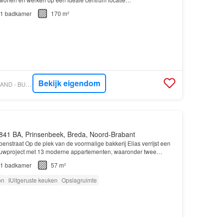
1
badkamer
170 m²
Bekijk eigendom
VASTGOED NEDERLAND - BUURON & KUIPERS MAKELAARS TAXATEURS B.V.
841 BA, Prinsenbeek, Breda, Noord-Brabant
nstraat Op de plek van de voormalige bakkerij Elias verrijst een
ouwproject met 13 moderne appartementen, waaronder twee
1
badkamer
57 m²
on
IUitgeruste keuken
Opslagruimte