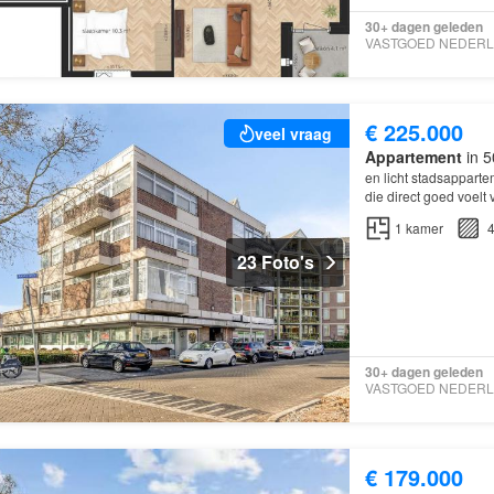
30+ dagen geleden
€ 225.000
veel vraag
Appartement
in 5
en licht stadsappartem
die direct goed voelt
1
kamer
4
23 Foto's
30+ dagen geleden
€ 179.000