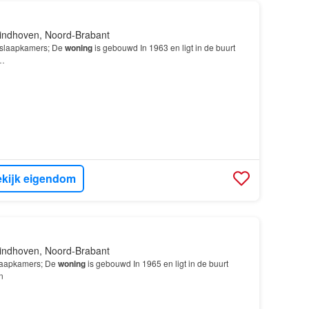
indhoven, Noord-Brabant
 slaapkamers; De
woning
is gebouwd In 1963 en ligt in de buurt
n…
kijk eigendom
indhoven, Noord-Brabant
laapkamers; De
woning
is gebouwd In 1965 en ligt in de buurt
n