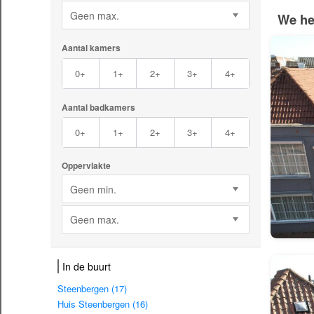
Geen max.
We he
Aantal kamers
0+
1+
2+
3+
4+
Aantal badkamers
0+
1+
2+
3+
4+
Oppervlakte
Geen min.
Geen max.
In de buurt
Steenbergen (17)
Huis Steenbergen (16)