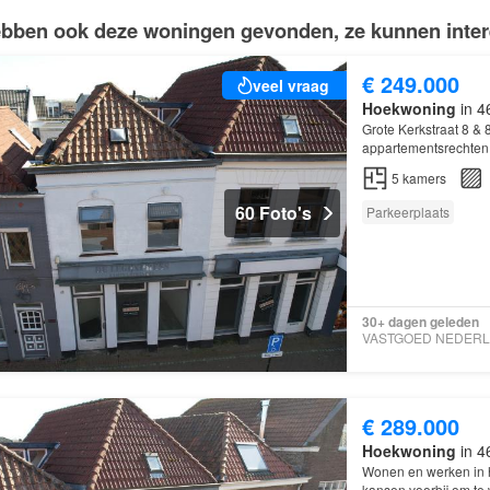
bben ook deze woningen gevonden, ze kunnen intere
€ 249.000
veel vraag
Hoekwoning
in 4
Grote Kerkstraat 8 & 
appartementsrechten!
komen er van die kan
5
kamers
60 Foto's
Parkeerplaats
30+ dagen geleden
€ 289.000
Hoekwoning
in 4
Wonen en werken in h
kansen voorbij om te