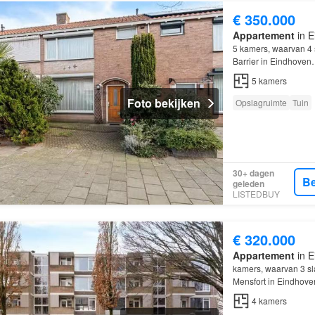
€ 350.000
Appartement
in E
5 kamers, waarvan 4
Barrier in Eindhove
5
kamers
Foto bekijken
Opslagruimte
Tuin
30+ dagen
Be
geleden
LISTEDBUY
€ 320.000
Appartement
in E
kamers, waarvan 3 s
Mensfort in Eindhove
4
kamers