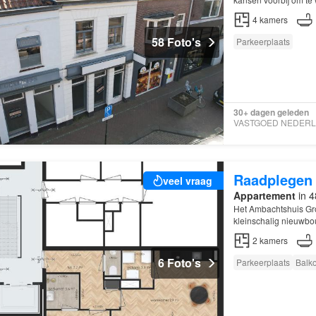
4
kamers
58 Foto's
Parkeerplaats
30+ dagen geleden
Raadplegen
veel vraag
Appartement
in 4
Het Ambachtshuis Groe
kleinschalig nieuwb
penthouses…
2
kamers
6 Foto's
Parkeerplaats
Balk