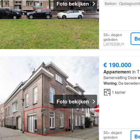
Foto bekijken
Balkon
Opslagruimt
30+ dagen
Be
geleden
LISTEDBUY
€ 190.000
Appartement
in T
Samenvatting Deze
w
Woning
; De beneden
kamer; De
woning
is 
1
kamer
Foto bekijken
30+ dagen
Be
geleden