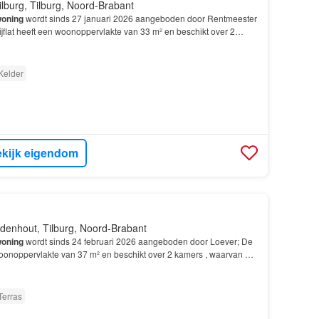
ilburg, Tilburg, Noord-Brabant
oning
wordt sinds 27 januari 2026 aangeboden door Rentmeester
ijflat heeft een woonoppervlakte van 33 m² en beschikt over 2
laapkamer; De
woning
is gebouwd In 1919 en…
Kelder
kijk eigendom
denhout, Tilburg, Noord-Brabant
oning
wordt sinds 24 februari 2026 aangeboden door Loever; De
 woonoppervlakte van 37 m² en beschikt over 2 kamers , waarvan 1
ng
is gebouwd In 2009 en ligt in de buu…
Terras