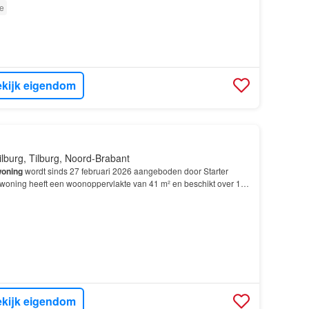
e
kijk eigendom
ilburg, Tilburg, Noord-Brabant
oning
wordt sinds 27 februari 2026 aangeboden door Starter
woning heeft een woonoppervlakte van 41 m² en beschikt over 1
gebouwd In 1906 en ligt in de buurt Binnenstad…
kijk eigendom