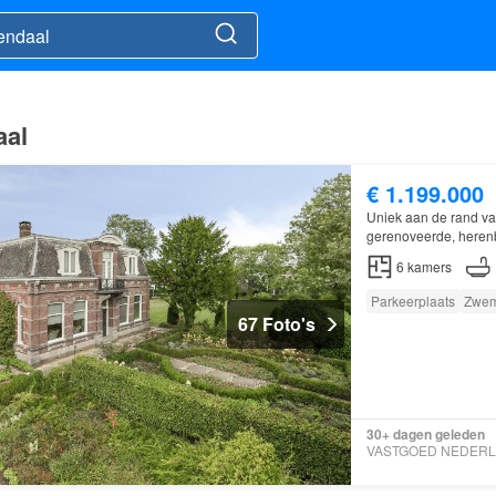
aal
€ 1.199.000
Uniek aan de rand v
gerenoveerde, herenb
garages en stallings
6
kamers
Parkeerplaats
Zwe
67 Foto's
30+ dagen geleden