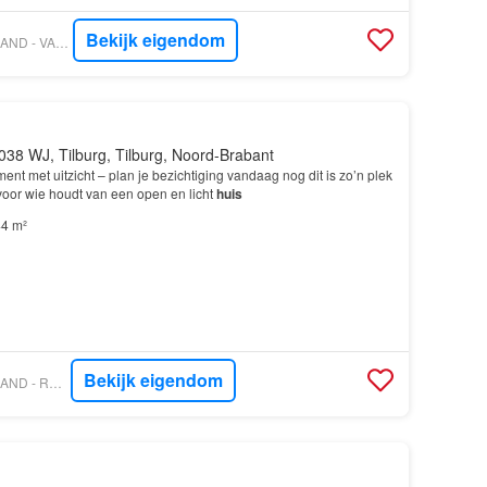
Bekijk eigendom
VASTGOED NEDERLAND - VAN DE WIEL MAKELAARDIJ BV
038 WJ, Tilburg, Tilburg, Noord-Brabant
ent met uitzicht – plan je bezichtiging vandaag nog dit is zo’n plek
 voor wie houdt van een open en licht
huis
4 m²
Bekijk eigendom
VASTGOED NEDERLAND - ROTSVAST NEDERLAND