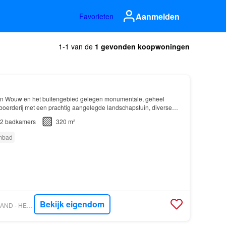
Aanmelden
Favorieten
1-1 van de
1 gevonden koopwoningen
an Wouw en het buitengebied gelegen monumentale, geheel
oerderij met een prachtig aangelegde landschapstuin, diverse
ruimten en een prachtig overdekt zwembad met een…
2
badkamers
320 m²
mbad
Bekijk eigendom
VASTGOED NEDERLAND - HELMIG MAKELAARDIJ EN TAXATIEBURO O/Z