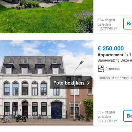
30+ dagen
Be
geleden
LISTEDBUY
€ 250.000
Appartement
in T
Samenvatting Deze
w
2
kamers
Balkon
IUitgeruste
Foto bekijken
30+ dagen
Be
geleden
LISTEDBUY