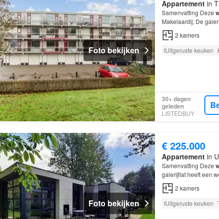
Appartement
in T
Samenvatting Deze
w
Makelaardij; De galer
kamers, waarvan 1 s
2
kamers
Foto bekijken
IUitgeruste keuken
30+ dagen
Be
geleden
LISTEDBUY
€ 225.000
Appartement
in U
Samenvatting Deze
w
galerijflat heeft een
slaapkamer; De
woni
2
kamers
Foto bekijken
IUitgeruste keuken