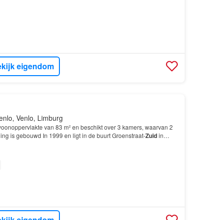
kijk eigendom
enlo, Venlo, Limburg
 woonoppervlakte van 83 m² en beschikt over 3 kamers, waarvan 2
g is gebouwd In 1999 en ligt in de buurt Groenstraat-
Zuid
in
schikt onder andere over de volgende vo…
kijk eigendom