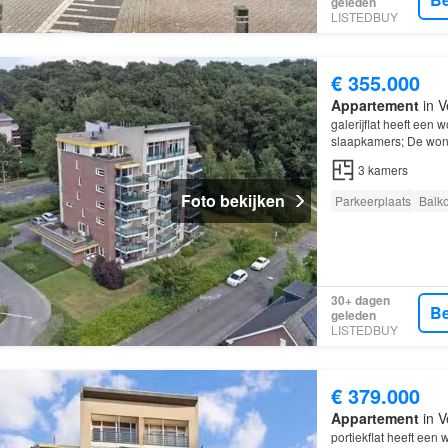
geleden
LISTEDBUY
€ 355.000
Appartement
in V
galerijflat heeft een
slaapkamers; De wonin
Venlo
.
3
kamers
Foto bekijken
Parkeerplaats
Balk
30+ dagen
Be
geleden
LISTEDBUY
€ 379.000
Appartement
in V
portiekflat heeft een