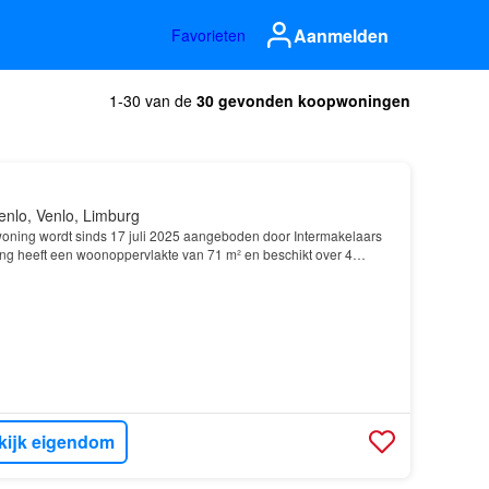
Aanmelden
Favorieten
1-30 van de
30 gevonden koopwoningen
enlo, Venlo, Limburg
ning wordt sinds 17 juli 2025 aangeboden door Intermakelaars
ng heeft een woonoppervlakte van 71 m² en beschikt over 4
laapkamers; De woning is gebouwd In 1985 en ligt…
kijk eigendom