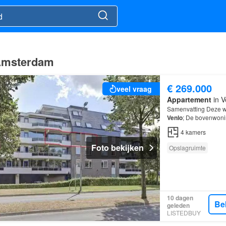
 Amsterdam
€ 269.000
veel vraag
Appartement
in V
Samenvatting Deze wo
Venlo
; De bovenwoni
kamers, waarvan 2 s
4
kamers
Foto bekijken
Opslagruimte
10 dagen
Be
geleden
LISTEDBUY