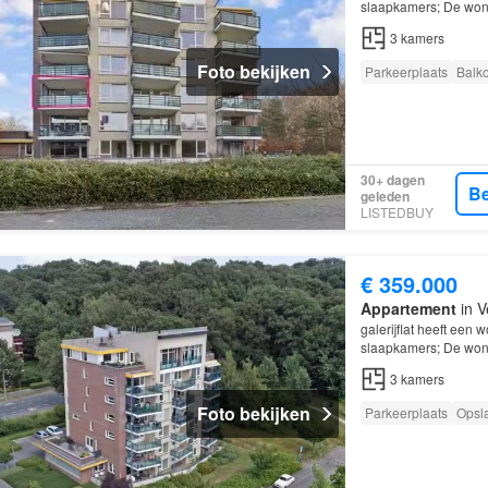
slaapkamers; De wonin
Venlo
; De woning be
3
kamers
Foto bekijken
Parkeerplaats
Balk
30+ dagen
Be
geleden
LISTEDBUY
€ 359.000
Appartement
in V
galerijflat heeft een
slaapkamers; De wonin
Venlo
.
3
kamers
Foto bekijken
Parkeerplaats
Opsl