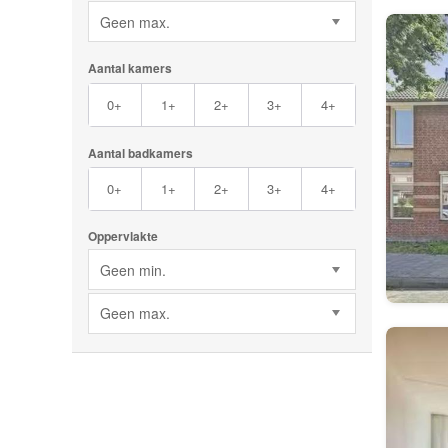
Geen max.
Aantal kamers
0+
1+
2+
3+
4+
Aantal badkamers
0+
1+
2+
3+
4+
Oppervlakte
Geen min.
Geen max.