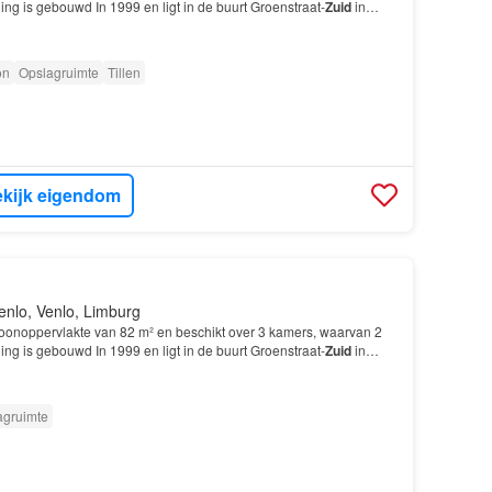
g is gebouwd In 1999 en ligt in de buurt Groenstraat-
Zuid
in
schikt onder andere over de volgende vo…
on
Opslagruimte
Tillen
kijk eigendom
enlo, Venlo, Limburg
 woonoppervlakte van 82 m² en beschikt over 3 kamers, waarvan 2
g is gebouwd In 1999 en ligt in de buurt Groenstraat-
Zuid
in
agruimte