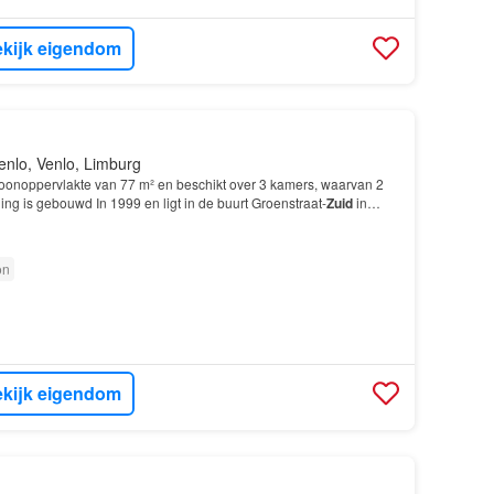
kijk eigendom
enlo, Venlo, Limburg
 woonoppervlakte van 77 m² en beschikt over 3 kamers, waarvan 2
g is gebouwd In 1999 en ligt in de buurt Groenstraat-
Zuid
in
on
kijk eigendom