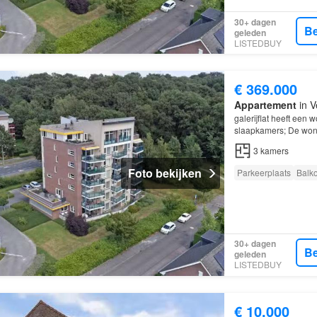
30+ dagen
Be
geleden
LISTEDBUY
€ 369.000
Appartement
in V
galerijflat heeft een
slaapkamers; De wonin
Venlo
.
3
kamers
Foto bekijken
Parkeerplaats
Balk
30+ dagen
Be
geleden
LISTEDBUY
€ 10.000