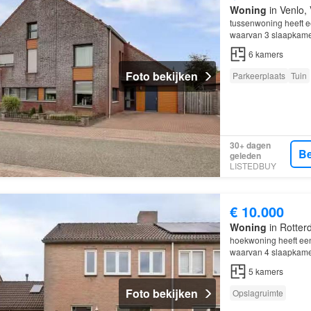
Woning
in Venlo,
tussenwoning heeft e
waarvan 3 slaapkamer
Zuid
in
Venlo
.
6
kamers
Foto bekijken
Parkeerplaats
Tuin
30+ dagen
Be
geleden
LISTEDBUY
€ 10.000
Woning
in Rotter
hoekwoning heeft een
waarvan 4 slaapkamer
Zuid
in
Venlo
; De wo
5
kamers
Foto bekijken
Opslagruimte