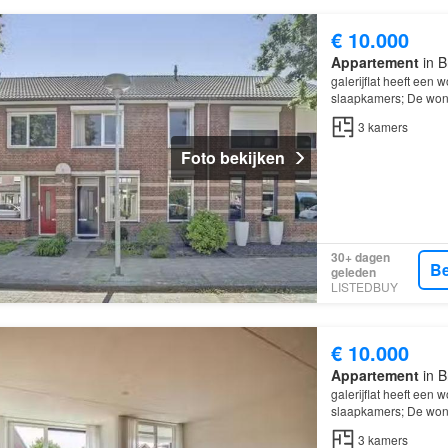
€ 10.000
Appartement
in B
galerijflat heeft een
slaapkamers; De wonin
Venlo
.
3
kamers
Foto bekijken
30+ dagen
Be
geleden
LISTEDBUY
€ 10.000
Appartement
in B
galerijflat heeft een
slaapkamers; De wonin
Venlo
.
3
kamers