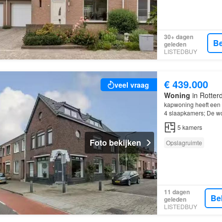
30+ dagen
Be
geleden
LISTEDBUY
€ 439.000
veel vraag
Woning
in Rotter
kapwoning heeft een 
4 slaapkamers; De wo
Venlo
; De woning be
5
kamers
Foto bekijken
Opslagruimte
11 dagen
Be
geleden
LISTEDBUY