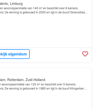
 Venlo, Limburg
en woonoppervlakte van 140 m² en beschikt over 6 kamers,
s; De woning is gebouwd In 2000 en ligt in de buurt Groenstraat-
kijk eigendom
dam, Rotterdam, Zuid-Holland
 woonoppervlakte van 133 m² en beschikt over 5 kamers,
s; De woning is gebouwd In 1985 en ligt in de buurt Klingerberg-
ning beschikt onder andere over de volgende vo…