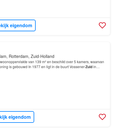
kijk eigendom
dam, Rotterdam, Zuid-Holland
woonoppervlakte van 139 m² en beschikt over 5 kamers, waarvan
ning is gebouwd In 1977 en ligt in de buurt Vossener-
Zuid
in
schikt onder andere over de volgende voorzi…
kijk eigendom