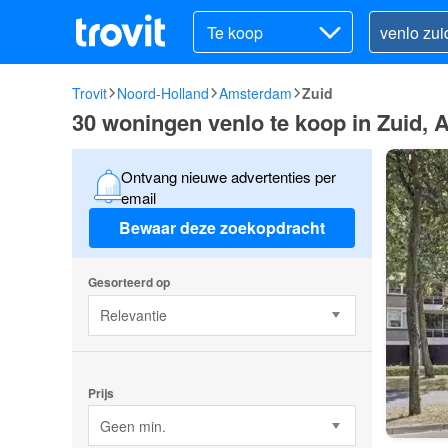
Te koop
Trovit
Noord-Holland
Amsterdam
Zuid
30 woningen venlo te koop in Zuid,
Ontvang nieuwe advertenties per
email
Bewaar deze zoekopdracht
Gesorteerd op
Relevantie
Prijs
Geen min.