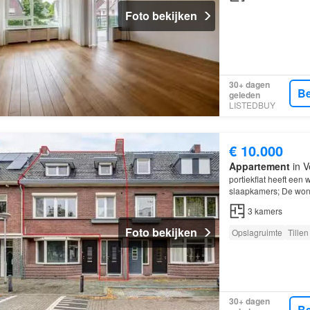
Foto bekijken
30+ dagen
Be
geleden
LISTEDBUY
€ 10.000
Appartement
in V
portiekflat heeft een
slaapkamers; De wonin
Venlo
; De woning be
3
kamers
Foto bekijken
Opslagruimte
Tillen
30+ dagen
Be