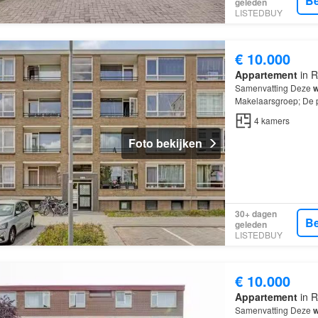
Be
geleden
LISTEDBUY
€ 10.000
Appartement
in R
Samenvatting Deze
w
Makelaarsgroep; De p
over
4
kamers
, waar
4
kamers
Foto bekijken
30+ dagen
Be
geleden
LISTEDBUY
€ 10.000
Appartement
in R
Samenvatting Deze
w