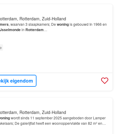
otterdam, Rotterdam, Zuid-Holland
mers
, waarvan 3 slaapkamers; De
woning
is gebouwd In 1966 en
IJsselmonde
in
Rotterdam
…
e
kijk eigendom
otterdam, Rotterdam, Zuid-Holland
oning
wordt sinds 11 september 2025 aangeboden door Lamper
kelaars; De galerijflat heeft een woonoppervlakte van 82 m² en
rs
, waarvan 3 slaapkamers; De
woning
is gebo…