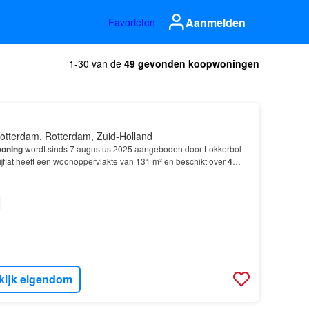
Aanmelden
Favorieten
1-30 van de
49 gevonden koopwoningen
otterdam, Rotterdam, Zuid-Holland
oning
wordt sinds 7 augustus 2025 aangeboden door Lokkerbol
ijflat heeft een woonoppervlakte van 131 m² en beschikt over
4
slaapkamers; De
woning
is gebouwd In 2005 en…
kijk eigendom