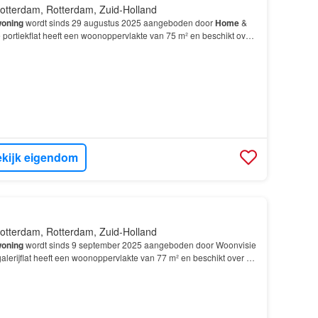
otterdam, Rotterdam, Zuid-Holland
oning
wordt sinds 29 augustus 2025 aangeboden door
Home
&
 portiekflat heeft een woonoppervlakte van 75 m² en beschikt over
3 slaapkamers; De
woning
is gebouwd In 1965…
kijk eigendom
otterdam, Rotterdam, Zuid-Holland
oning
wordt sinds 9 september 2025 aangeboden door Woonvisie
lerijflat heeft een woonoppervlakte van 77 m² en beschikt over
4
slaapkamers; De
woning
is gebouwd In 1966…