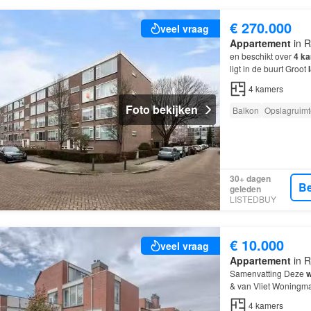
€ 270.000
veel vraag
Appartement
in R
en beschikt over
4
ka
ligt in de buurt Groot
4
kamers
Foto bekijken
Balkon
Opslagruimt
30+ dagen
Be
geleden
LISTEDBUY
€ 10.000
veel vraag
Appartement
in R
Samenvatting Deze
w
& van Vliet Woningma
beschikt over
4
kame
4
kamers