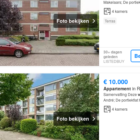
Makelaars; De portie
kamers
, waarvan 3 
4
kamers
Foto bekijken
Terras
30+ dagen
Be
geleden
LISTEDBUY
€ 10.000
Appartement
in R
Samenvatting Deze
w
André; De portiekfla
waarvan 3 slaapkam
4
kamers
Foto bekijken