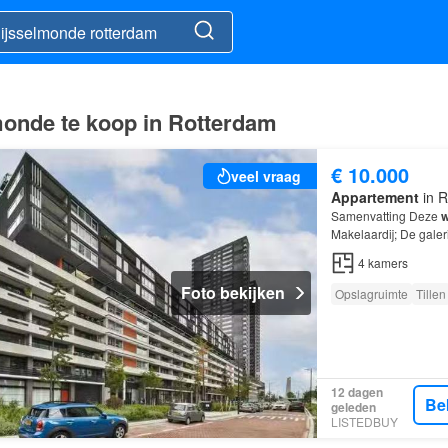
monde te koop in Rotterdam
€ 10.000
veel vraag
Appartement
in R
Samenvatting Deze
w
Makelaardij; De galer
kamers
, waarvan 3 
4
kamers
Foto bekijken
Opslagruimte
Tillen
12 dagen
Be
geleden
LISTEDBUY