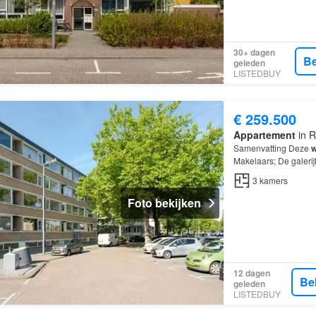
30+ dagen
Be
geleden
LISTEDBUY
€ 259.500
Appartement
in R
Samenvatting Deze
w
Makelaars; De galerij
kamers
, waarvan 2 
3
kamers
Foto bekijken
12 dagen
Be
geleden
LISTEDBUY