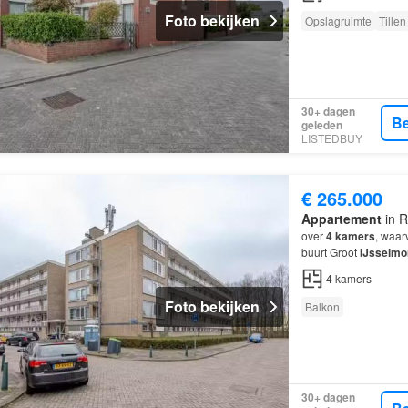
Foto bekijken
Opslagruimte
Tillen
30+ dagen
Be
geleden
LISTEDBUY
€ 265.000
Appartement
in R
over
4
kamers
, waar
buurt Groot
IJsselmo
4
kamers
Foto bekijken
Balkon
30+ dagen