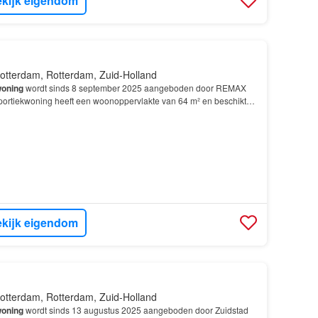
kijk eigendom
otterdam, Rotterdam, Zuid-Holland
oning
wordt sinds 8 september 2025 aangeboden door REMAX
ortiekwoning heeft een woonoppervlakte van 64 m² en beschikt
van 2 slaapkamers; De
woning
is gebouwd In 1958 e…
kijk eigendom
otterdam, Rotterdam, Zuid-Holland
oning
wordt sinds 13 augustus 2025 aangeboden door Zuidstad