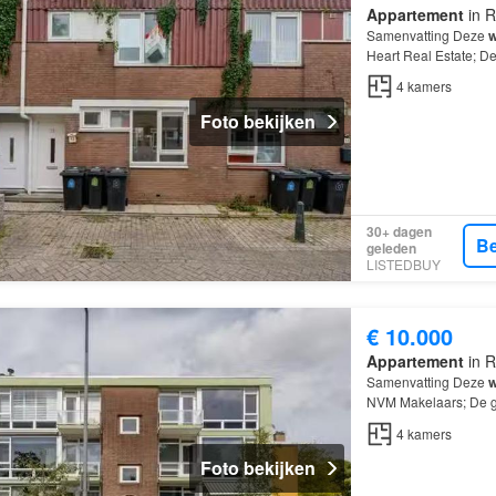
Appartement
in R
Samenvatting Deze
w
Heart Real Estate; De
4
kamers
, waarvan 
4
kamers
Foto bekijken
30+ dagen
Be
geleden
LISTEDBUY
€ 10.000
Appartement
in R
Samenvatting Deze
w
NVM Makelaars; De ga
kamers
, waarvan 2 
4
kamers
Foto bekijken