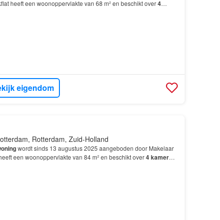
kflat heeft een woonoppervlakte van 68 m² en beschikt over
4
slaapkamers; De
woning
is gebouwd In 1963 en li…
kijk eigendom
otterdam, Rotterdam, Zuid-Holland
oning
wordt sinds 13 augustus 2025 aangeboden door Makelaar
t heeft een woonoppervlakte van 84 m² en beschikt over
4
kamers
,
ers; De
woning
is gebouwd In 1970 en ligt i…