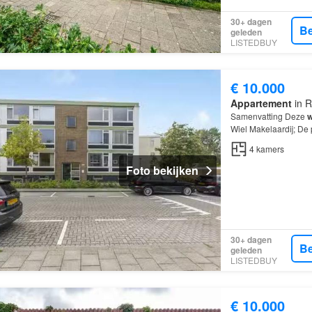
30+ dagen
Be
geleden
LISTEDBUY
€ 10.000
Appartement
in R
Samenvatting Deze
w
Wiel Makelaardij; De 
kamers
, waarvan 3 
4
kamers
Foto bekijken
30+ dagen
Be
geleden
LISTEDBUY
€ 10.000