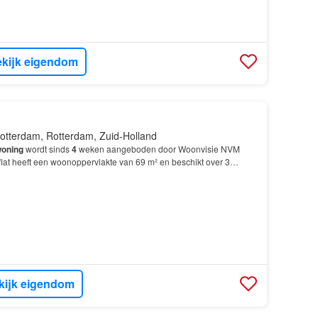
kijk eigendom
otterdam, Rotterdam, Zuid-Holland
oning
wordt sinds
4
weken aangeboden door Woonvisie NVM
flat heeft een woonoppervlakte van 69 m² en beschikt over 3
slaapkamers; De
woning
is gebouwd In 1961 en ligt i…
kijk eigendom