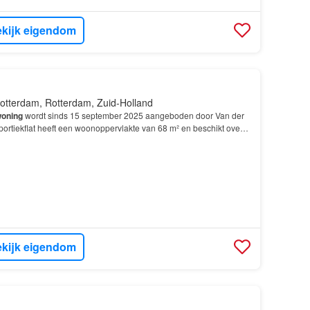
kijk eigendom
otterdam, Rotterdam, Zuid-Holland
oning
wordt sinds 15 september 2025 aangeboden door Van der
portiekflat heeft een woonoppervlakte van 68 m² en beschikt over
4
slaapkamers; De
woning
is gebouwd In 196…
kijk eigendom