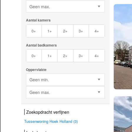
Geen max.
Aantal kamers
0+
1+
2+
3+
4+
Aantal badkamers
0+
1+
2+
3+
4+
Oppervlakte
Geen min.
Geen max.
Zoekopdracht verfijnen
Tussenwoning Hoek Holland (3)