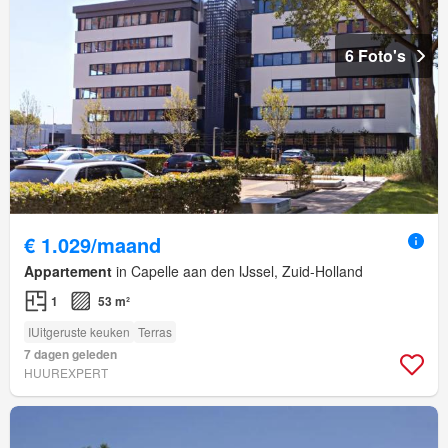
6 Foto's
€ 1.029/maand
Appartement
in Capelle aan den IJssel, Zuid-Holland
1
53 m²
IUitgeruste keuken
Terras
7 dagen geleden
HUUREXPERT