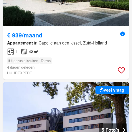
€ 939/maand
Appartement
in Capelle aan den IJssel, Zuid-Holland
1
42 m²
IUitgeruste keuken
Terras
4 dagen geleden
HUUREXPERT
veel vraag
5 Foto's