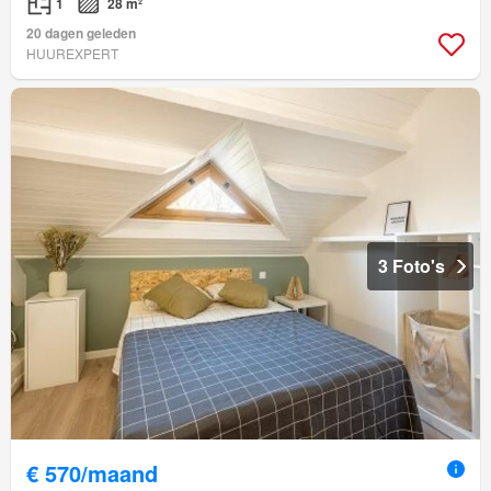
1
28 m²
20 dagen geleden
HUUREXPERT
3 Foto's
€ 570/maand