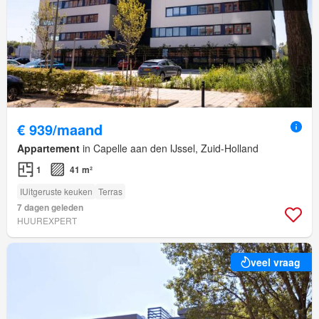
€ 939/maand
Appartement
in Capelle aan den IJssel, Zuid-Holland
1
41 m²
IUitgeruste keuken
Terras
7 dagen geleden
HUUREXPERT
veel vraag