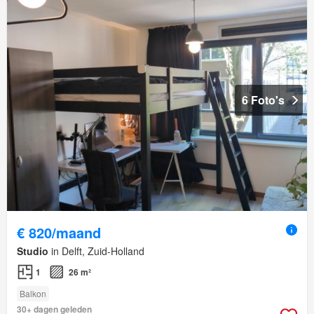
6 Foto's
€ 820/maand
Studio
in Delft, Zuid-Holland
1
26 m²
Balkon
30+ dagen geleden