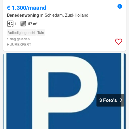
€ 1.300/maand
Benedenwoning
in Schiedam, Zuid-Holland
1
57 m²
Volledig ingericht
Tuin
1 dag geleden
HUUREXPERT
3 Foto's