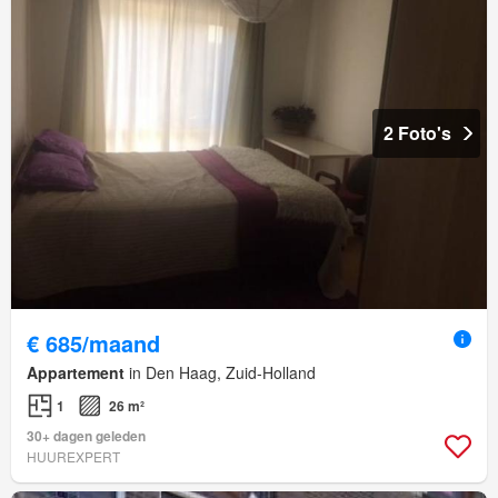
2 Foto's
€ 685/maand
Appartement
in Den Haag, Zuid-Holland
1
26 m²
30+ dagen geleden
HUUREXPERT