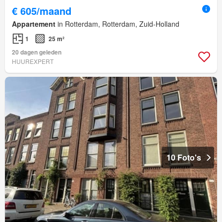
€ 605/maand
Appartement
in Rotterdam, Rotterdam, Zuid-Holland
1
25 m²
20 dagen geleden
HUUREXPERT
10 Foto's