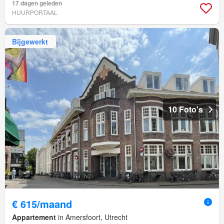
17 dagen geleden
HUURPORTAAL
Bijgewerkt
10 Foto's
€ 615/maand
Appartement
in Amersfoort, Utrecht