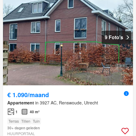
9 Foto's
€ 1.090/maand
Appartement
in 3927 AC, Renswoude, Utrecht
1
40 m²
Terras
Tillen
Tuin
30+ dagen geleden
HUURPORTAAL