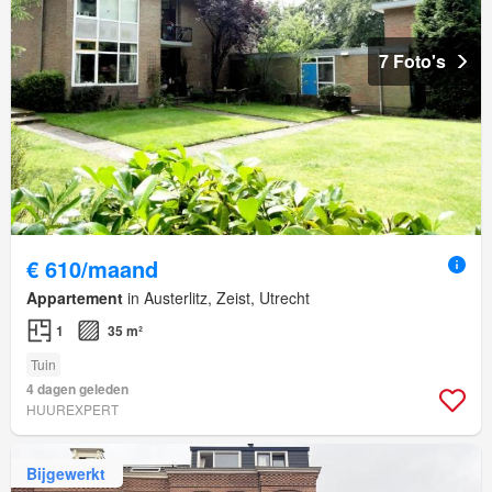
7 Foto's
€ 610/maand
Appartement
in Austerlitz, Zeist, Utrecht
1
35 m²
Tuin
4 dagen geleden
HUUREXPERT
Bijgewerkt