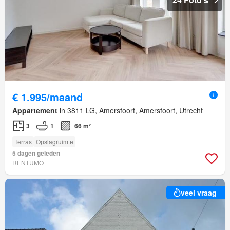
€ 1.995/maand
Appartement
in 3811 LG, Amersfoort, Amersfoort, Utrecht
3
1
66 m²
Terras
Opslagruimte
5 dagen geleden
RENTUMO
veel vraag