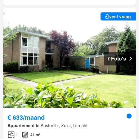
veel vraag
7 Foto's
€ 633/maand
Appartement
in Austerlitz, Zeist, Utrecht
1
41 m²