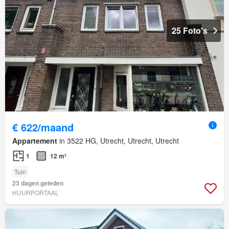
25 Foto's
€ 622/maand
Appartement
in 3522 HG, Utrecht, Utrecht, Utrecht
1
12 m²
Tuin
23 dagen geleden
HUURPORTAAL