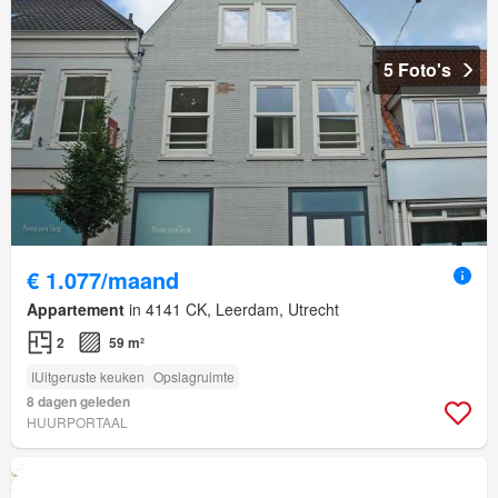
5 Foto's
€ 1.077/maand
Appartement
in 4141 CK, Leerdam, Utrecht
2
59 m²
IUitgeruste keuken
Opslagruimte
8 dagen geleden
HUURPORTAAL