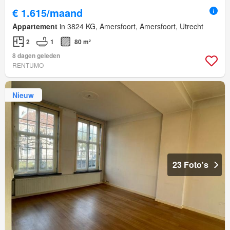
€ 1.615/maand
Appartement
in 3824 KG, Amersfoort, Amersfoort, Utrecht
2
1
80 m²
8 dagen geleden
RENTUMO
Nieuw
23 Foto's