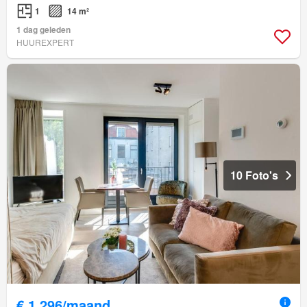
1
14 m²
1 dag geleden
HUUREXPERT
10 Foto's
€ 1.296/maand