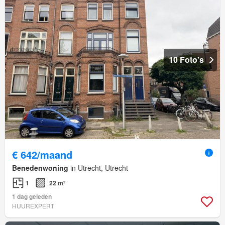
10 Foto's
€ 642/maand
Benedenwoning
in Utrecht, Utrecht
1
22 m²
1 dag geleden
HUUREXPERT