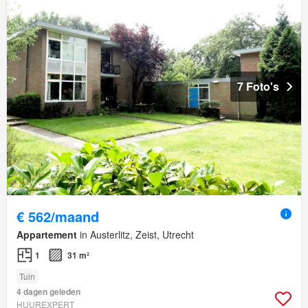
7 Foto's
€ 562/maand
Appartement
in Austerlitz, Zeist, Utrecht
1
31 m²
Tuin
4 dagen geleden
HUUREXPERT