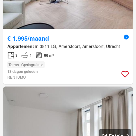
€ 1.995/maand
Appartement
in 3811 LG, Amersfoort, Amersfoort, Utrecht
3
1
66 m²
Terras
Opslagruimte
13 dagen geleden
RENTUMO
24 Foto's