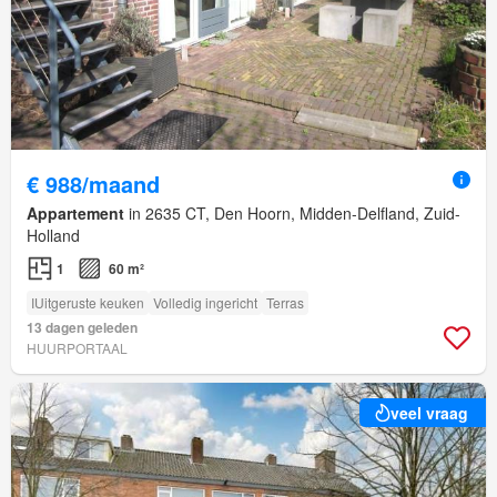
€ 988/maand
Appartement
in 2635 CT, Den Hoorn, Midden-Delfland, Zuid-
Holland
1
60 m²
IUitgeruste keuken
Volledig ingericht
Terras
13 dagen geleden
HUURPORTAAL
veel vraag