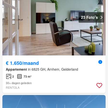
23 Foto's
€ 1.650/maand
Appartement
in 6825 GH, Arnhem, Gelderland
2
73 m²
30+ dagen geleden
RENTOLA