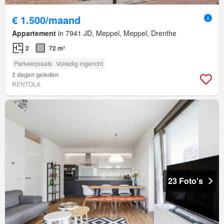
€ 1.500/maand
Appartement
in 7941 JD, Meppel, Meppel, Drenthe
2
72 m²
Parkeerplaats
Volledig ingericht
2 dagen geleden
RENTOLA
23 Foto's