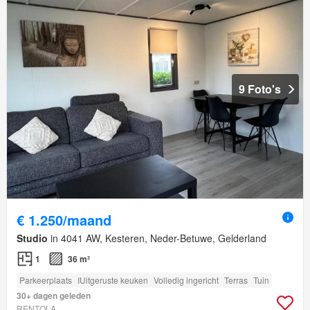
9 Foto's
€ 1.250/maand
Studio
in 4041 AW, Kesteren, Neder-Betuwe, Gelderland
1
36 m²
Parkeerplaats
IUitgeruste keuken
Volledig ingericht
Terras
Tuin
30+ dagen geleden
RENTOLA