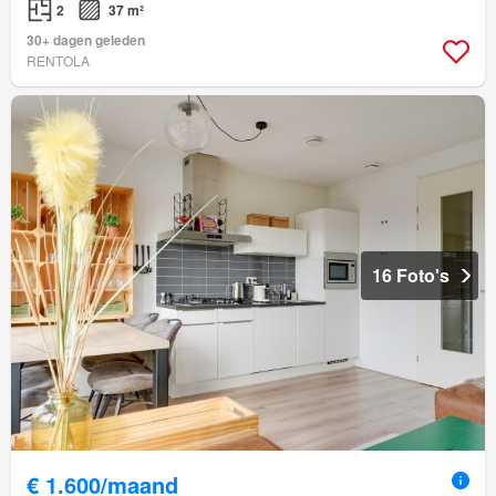
2
37 m²
30+ dagen geleden
RENTOLA
16 Foto's
€ 1.600/maand