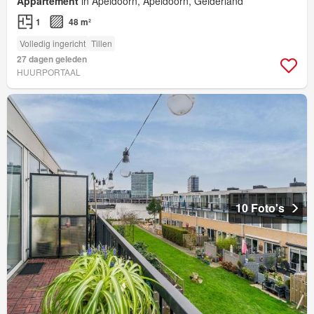
Appartement
in Apeldoorn, Apeldoorn, Gelderland
1
48 m²
Volledig ingericht
Tillen
27 dagen geleden
HUURPORTAAL
10 Foto's