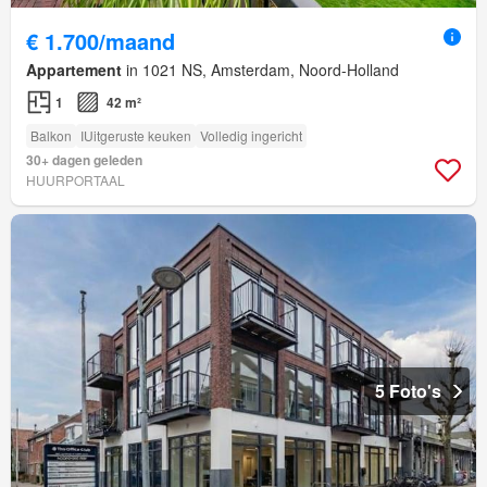
€ 1.700/maand
Appartement
in 1021 NS, Amsterdam, Noord-Holland
1
42 m²
Balkon
IUitgeruste keuken
Volledig ingericht
30+ dagen geleden
HUURPORTAAL
5 Foto's