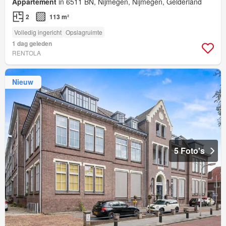
Appartement
in 6511 BN, Nijmegen, Nijmegen, Gelderland
2
113 m²
Volledig ingericht
Opslagruimte
1 dag geleden
RENTOLA
Nieuw
5 Foto's