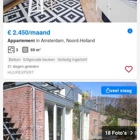
€ 2.450/maand
Appartement
in Amsterdam, Noord-Holland
3
69 m²
Balkon
IUitgeruste keuken
Volledig ingericht
21 dagen geleden
HUUREXPERT
veel vraag
18 Foto's