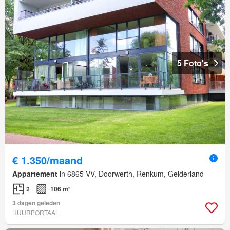
5 Foto's
€ 1.350/maand
Appartement
in 6865 VV, Doorwerth, Renkum, Gelderland
2
106 m²
3 dagen geleden
HUURPORTAAL