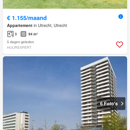
€ 1.155/maand
Appartement
in Utrecht, Utrecht
3
94 m²
5 dagen geleden
HUUREXPERT
6 Foto's