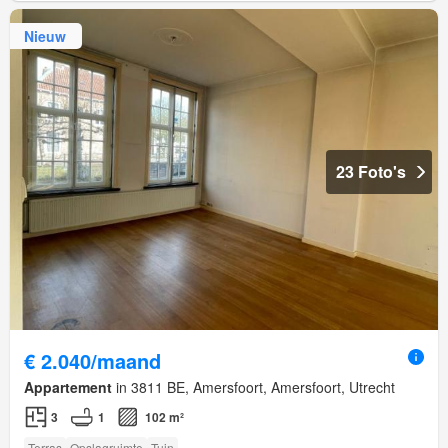
Nieuw
23 Foto's
€ 2.040/maand
Appartement
in 3811 BE, Amersfoort, Amersfoort, Utrecht
3
1
102 m²
Terras
Opslagruimte
Tuin