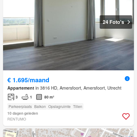
24 Foto's
€ 1.695/maand
Appartement
in 3816 HD, Amersfoort, Amersfoort, Utrecht
3
1
80 m²
Parkeerplaats
Balkon
Opslagruimte
Tillen
10 dagen geleden
RENTUMO