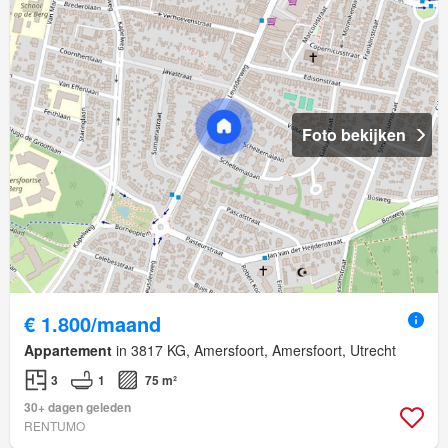
Foto bekijken
€ 1.800/maand
Appartement
in 3817 KG, Amersfoort, Amersfoort, Utrecht
3
1
75 m²
30+ dagen geleden
RENTUMO