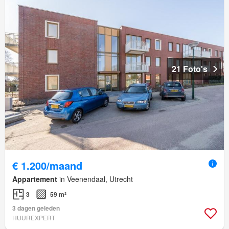
21 Foto's
€ 1.200/maand
Appartement
in Veenendaal, Utrecht
3
59 m²
3 dagen geleden
HUUREXPERT