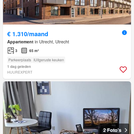
€ 1.310/maand
Appartement
in Utrecht, Utrecht
3
65 m²
Parkeerplaats
IUitgeruste keuken
1 dag geleden
HUUREXPERT
2 Foto's