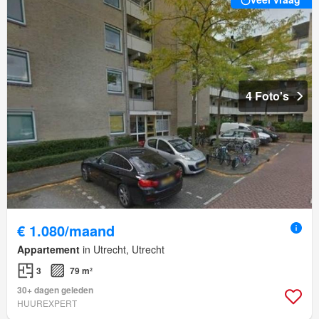
4 Foto's
€ 1.080/maand
Appartement
in Utrecht, Utrecht
3
79 m²
30+ dagen geleden
HUUREXPERT