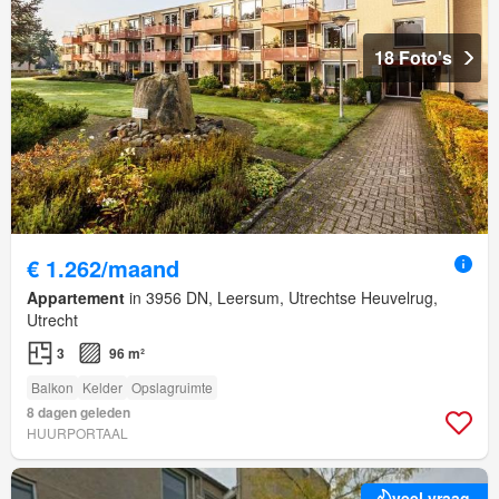
18 Foto's
€ 1.262/maand
Appartement
in 3956 DN, Leersum, Utrechtse Heuvelrug,
Utrecht
3
96 m²
Balkon
Kelder
Opslagruimte
8 dagen geleden
HUURPORTAAL
veel vraag