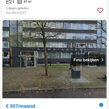
3
67 m²
5 dagen geleden
HUUREXPERT
Foto bekijken
€ 507/maand