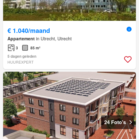
€ 1.040/maand
Appartement
in Utrecht, Utrecht
3
85 m²
5 dagen geleden
HUUREXPERT
24 Foto's