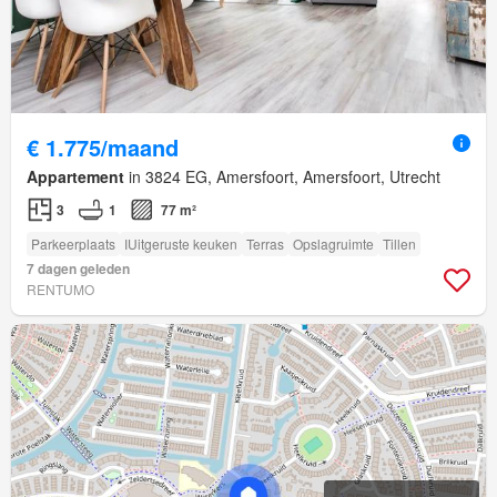
€ 1.775/maand
Appartement
in 3824 EG, Amersfoort, Amersfoort, Utrecht
3
1
77 m²
Parkeerplaats
IUitgeruste keuken
Terras
Opslagruimte
Tillen
7 dagen geleden
RENTUMO