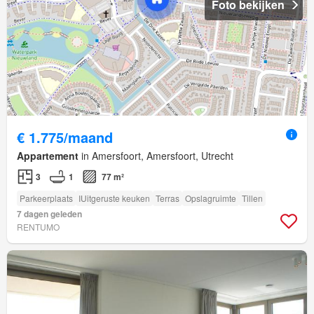
Foto bekijken
€ 1.775/maand
Appartement
in Amersfoort, Amersfoort, Utrecht
3
1
77 m²
Parkeerplaats
IUitgeruste keuken
Terras
Opslagruimte
Tillen
7 dagen geleden
RENTUMO