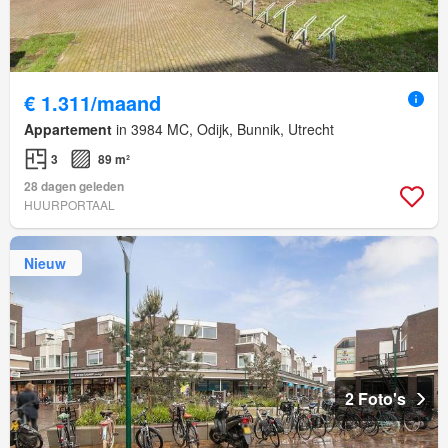
€ 1.311/maand
Appartement
in 3984 MC, Odijk, Bunnik, Utrecht
3
89 m²
28 dagen geleden
HUURPORTAAL
Nieuw
2 Foto's