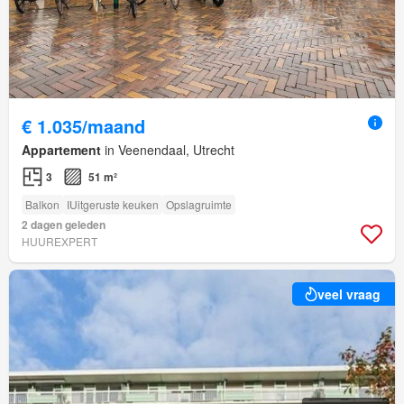
€ 1.035/maand
Appartement
in Veenendaal, Utrecht
3
51 m²
Balkon
IUitgeruste keuken
Opslagruimte
2 dagen geleden
HUUREXPERT
veel vraag