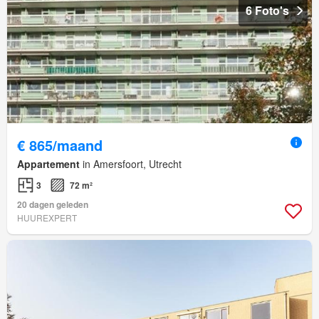
6 Foto's
€ 865/maand
Appartement
in Amersfoort, Utrecht
3
72 m²
20 dagen geleden
HUUREXPERT