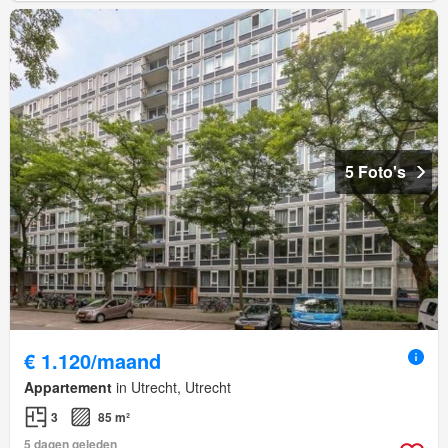
5 Foto's
€ 1.120/maand
Appartement
in Utrecht, Utrecht
3
85 m²
5 dagen geleden