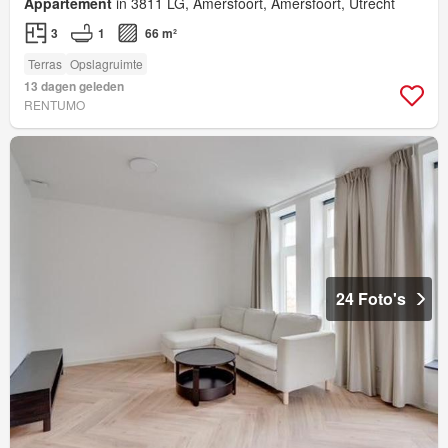
Appartement
in 3811 LG, Amersfoort, Amersfoort, Utrecht
3
1
66 m²
Terras
Opslagruimte
13 dagen geleden
RENTUMO
24 Foto's