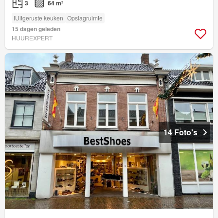
3
64 m²
IUitgeruste keuken
Opslagruimte
15 dagen geleden
HUUREXPERT
14 Foto's