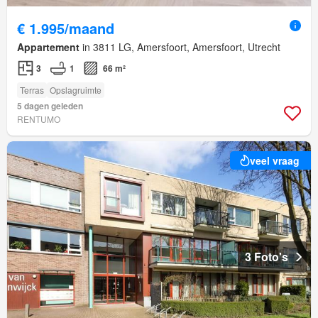
€ 1.995/maand
Appartement
in 3811 LG, Amersfoort, Amersfoort, Utrecht
3
1
66 m²
Terras
Opslagruimte
5 dagen geleden
RENTUMO
veel vraag
3 Foto's