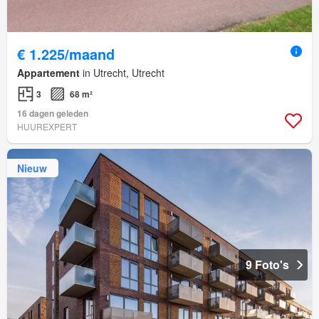
€ 1.225/maand
Appartement
in Utrecht, Utrecht
3
68 m²
16 dagen geleden
HUUREXPERT
Nieuw
9 Foto's