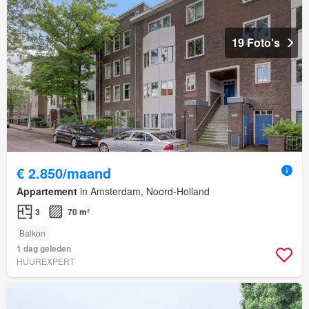
19 Foto's
€ 2.850/maand
Appartement
in Amsterdam, Noord-Holland
3
70 m²
Balkon
1 dag geleden
HUUREXPERT