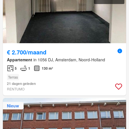
€ 2.700/maand
Appartement
in 1056 DJ, Amsterdam, Noord-Holland
5
1
130 m²
Terras
21 dagen geleden
RENTUMO
Nieuw