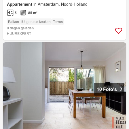
Appartement
in Amsterdam, Noord-Holland
5
85 m²
Balkon
IUitgeruste keuken
Terras
9 dagen geleden
HUUREXPERT
10 Foto's