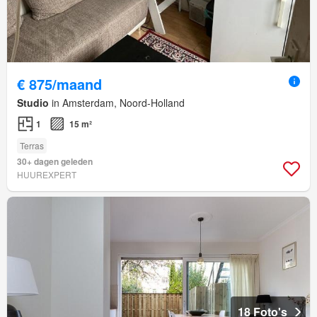
€ 875/maand
Studio
in Amsterdam, Noord-Holland
1
15 m²
Terras
30+ dagen geleden
HUUREXPERT
18 Foto's