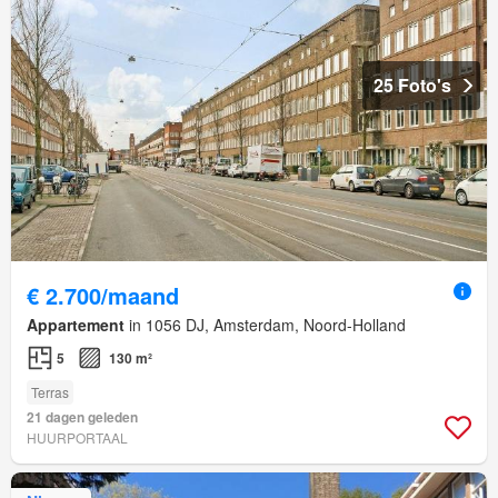
25 Foto's
€ 2.700/maand
Appartement
in 1056 DJ, Amsterdam, Noord-Holland
5
130 m²
Terras
21 dagen geleden
HUURPORTAAL