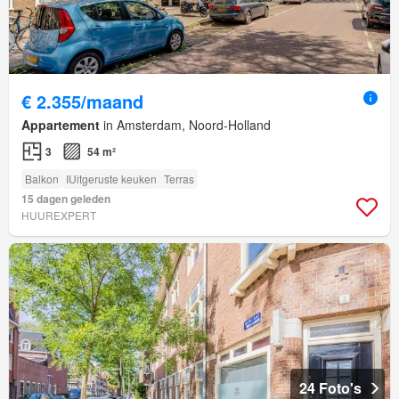
€ 2.355/maand
Appartement
in Amsterdam, Noord-Holland
3
54 m²
Balkon
IUitgeruste keuken
Terras
15 dagen geleden
HUUREXPERT
24 Foto's