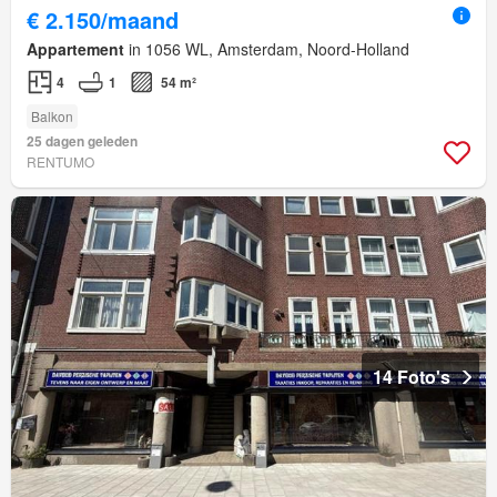
€ 2.150/maand
Appartement
in 1056 WL, Amsterdam, Noord-Holland
4
1
54 m²
Balkon
25 dagen geleden
RENTUMO
14 Foto's