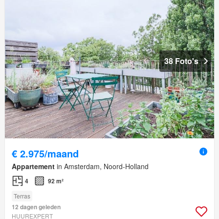
38 Foto's
€ 2.975/maand
Appartement
in Amsterdam, Noord-Holland
4
92 m²
Terras
12 dagen geleden
HUUREXPERT