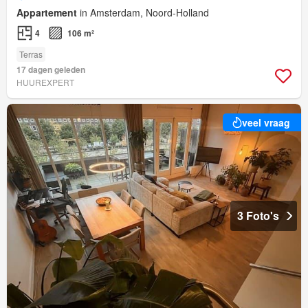
Appartement
in Amsterdam, Noord-Holland
4
106 m²
Terras
17 dagen geleden
HUUREXPERT
veel vraag
3 Foto's