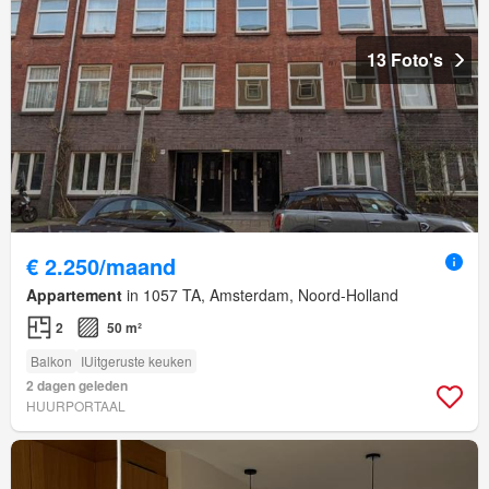
13 Foto's
€ 2.250/maand
Appartement
in 1057 TA, Amsterdam, Noord-Holland
2
50 m²
Balkon
IUitgeruste keuken
2 dagen geleden
HUURPORTAAL