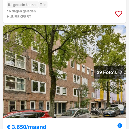
IUitgeruste keuken
Tuin
16 dagen geleden
HUUREXPERT
29 Foto's
€ 3.650/maand