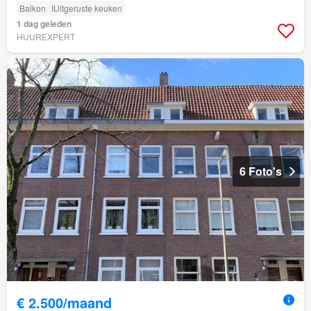
Balkon
IUitgeruste keuken
1 dag geleden
HUUREXPERT
6 Foto's
€ 2.500/maand