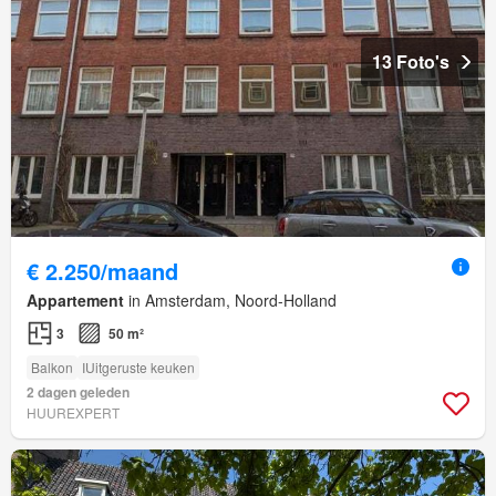
13 Foto's
€ 2.250/maand
Appartement
in Amsterdam, Noord-Holland
3
50 m²
Balkon
IUitgeruste keuken
2 dagen geleden
HUUREXPERT