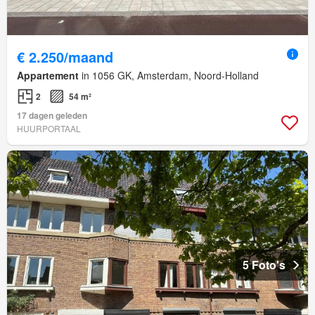
€ 2.250/maand
Appartement
in 1056 GK, Amsterdam, Noord-Holland
2
54 m²
17 dagen geleden
HUURPORTAAL
5 Foto's