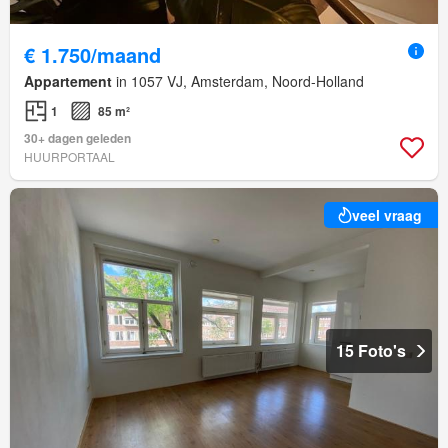
€ 1.750/maand
Appartement
in 1057 VJ, Amsterdam, Noord-Holland
1
85 m²
30+ dagen geleden
HUURPORTAAL
veel vraag
15 Foto's