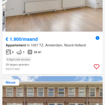
€ 1.900/maand
Appartement
in 1057 TZ, Amsterdam, Noord-Holland
3
1
55 m²
IUitgeruste keuken
29 dagen geleden
RENTUMO
Nieuw