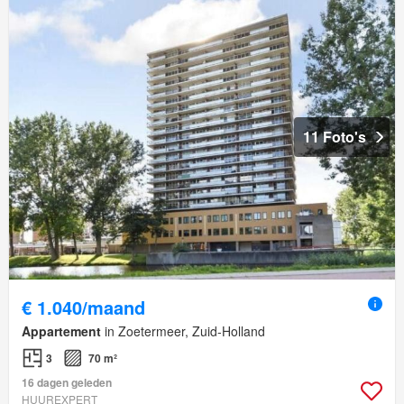
11 Foto's
€ 1.040/maand
Appartement
in Zoetermeer, Zuid-Holland
3
70 m²
16 dagen geleden
HUUREXPERT