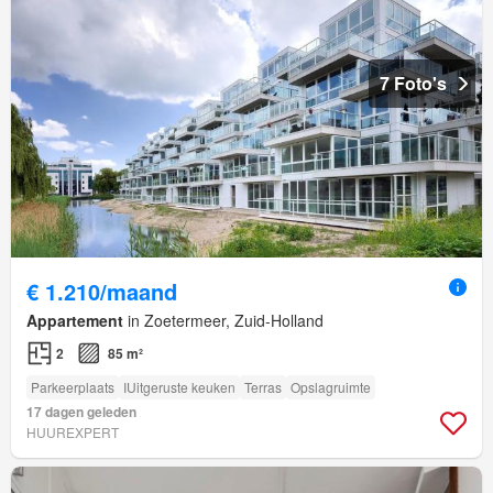
7 Foto's
€ 1.210/maand
Appartement
in Zoetermeer, Zuid-Holland
2
85 m²
Parkeerplaats
IUitgeruste keuken
Terras
Opslagruimte
17 dagen geleden
HUUREXPERT