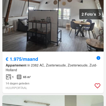
2 Foto's
€ 1.975/maand
Appartement
in 2382 AC, Zoeterwoude, Zoeterwoude, Zuid-
Holland
1
65 m²
14 dagen geleden
HUURPORTAAL