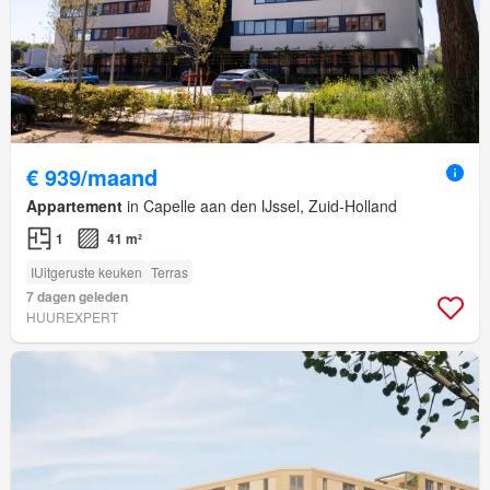
€ 939/maand
Appartement
in Capelle aan den IJssel, Zuid-Holland
1
41 m²
IUitgeruste keuken
Terras
7 dagen geleden
HUUREXPERT