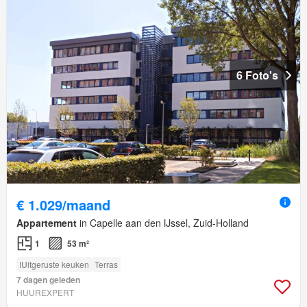
6 Foto's
€ 1.029/maand
Appartement
in Capelle aan den IJssel, Zuid-Holland
1
53 m²
IUitgeruste keuken
Terras
7 dagen geleden
HUUREXPERT