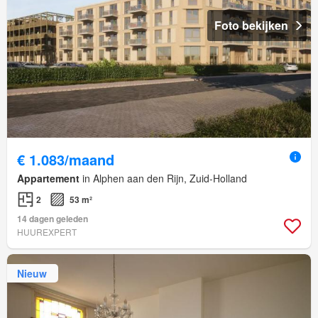
Foto bekijken
€ 1.083/maand
Appartement
in Alphen aan den Rijn, Zuid-Holland
2
53 m²
14 dagen geleden
HUUREXPERT
Nieuw