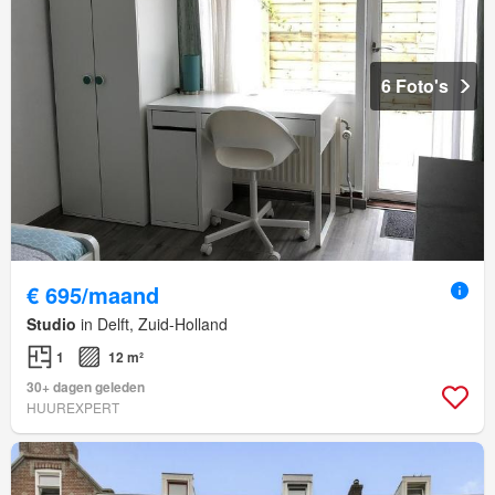
6 Foto's
€ 695/maand
Studio
in Delft, Zuid-Holland
1
12 m²
30+ dagen geleden
HUUREXPERT