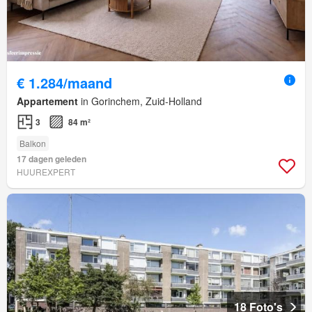
€ 1.284/maand
Appartement
in Gorinchem, Zuid-Holland
3
84 m²
Balkon
17 dagen geleden
HUUREXPERT
18 Foto's