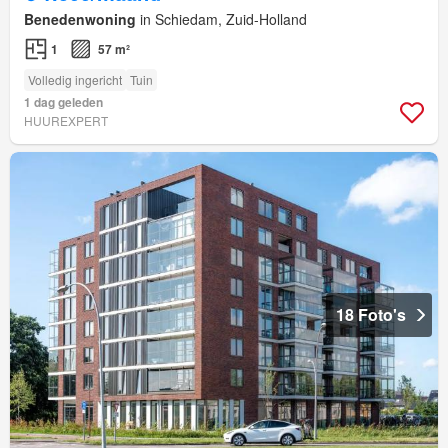
Benedenwoning
in Schiedam, Zuid-Holland
1
57 m²
Volledig ingericht
Tuin
1 dag geleden
HUUREXPERT
18 Foto's