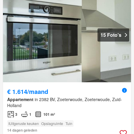
15 Foto's
€ 1.614/maand
Appartement
in 2382 BV, Zoeterwoude, Zoeterwoude, Zuid-
Holland
3
1
101 m²
IUitgeruste keuken
Opslagruimte
Tuin
14 dagen geleden