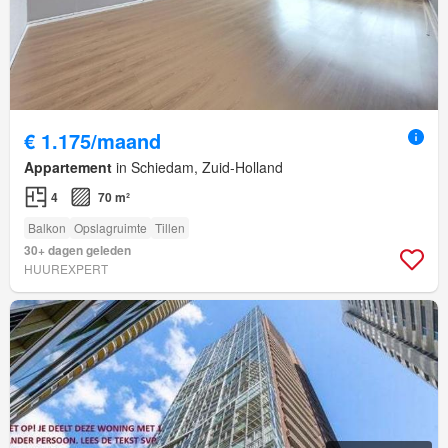
€ 1.175/maand
Appartement
in Schiedam, Zuid-Holland
4
70 m²
Balkon
Opslagruimte
Tillen
30+ dagen geleden
HUUREXPERT