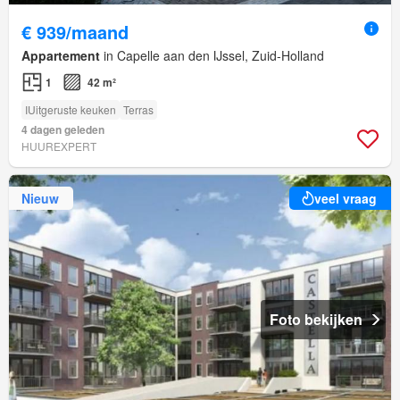
€ 939/maand
Appartement
in Capelle aan den IJssel, Zuid-Holland
1
42 m²
IUitgeruste keuken
Terras
4 dagen geleden
HUUREXPERT
Nieuw
veel vraag
Foto bekijken