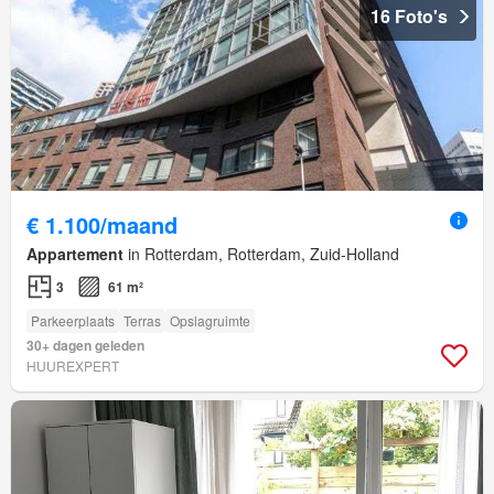
16 Foto's
€ 1.100/maand
Appartement
in Rotterdam, Rotterdam, Zuid-Holland
3
61 m²
Parkeerplaats
Terras
Opslagruimte
30+ dagen geleden
HUUREXPERT