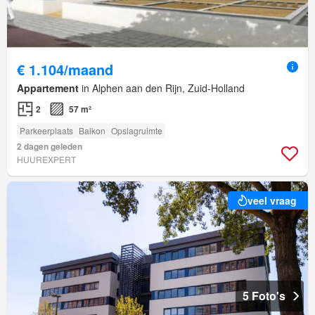
€ 1.104/maand
Appartement
in Alphen aan den Rijn, Zuid-Holland
2
57 m²
Parkeerplaats
Balkon
Opslagruimte
2 dagen geleden
HUUREXPERT
veel vraag
5 Foto's