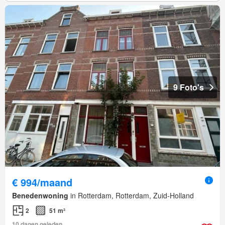
9 Foto's
€ 994/maand
Benedenwoning
in Rotterdam, Rotterdam, Zuid-Holland
2
51 m²
10 dagen geleden