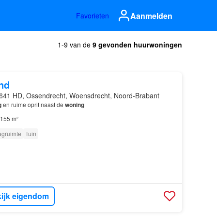
Aanmelden
Favorieten
1-9 van de
9 gevonden huurwoningen
nd
641 HD, Ossendrecht, Woensdrecht, Noord-Brabant
g
en ruime oprit naast de
woning
155 m²
agruimte
Tuin
ijk eigendom