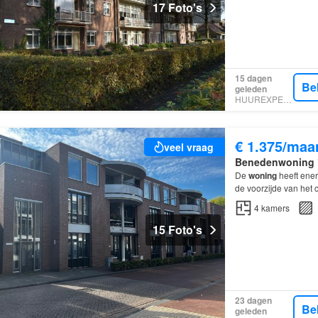
17 Foto's
15 dagen
Be
geleden
HUUREXPERT
€ 1.375/maa
veel vraag
Benedenwoning
De
woning
heeft ene
de voorzijde van het 
4
kamers
15 Foto's
23 dagen
Be
geleden