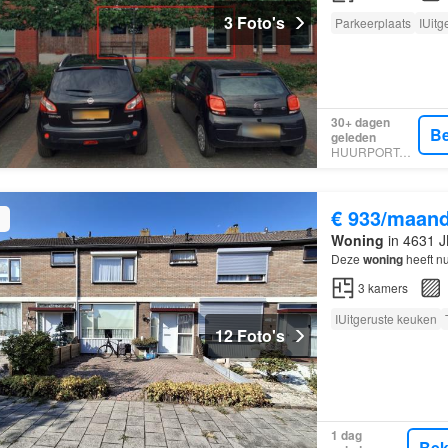
3 Foto's
Parkeerplaats
IUitg
30+ dagen
Be
geleden
HUURPORTAAL
€ 933/maan
Woning
in 4631 J
Deze
woning
heeft n
3
kamers
IUitgeruste keuken
12 Foto's
1 dag
Bek