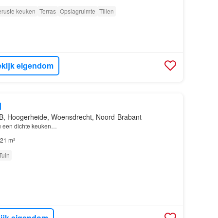
eruste keuken
Terras
Opslagruimte
Tillen
kijk eigendom
d
B, Hoogerheide, Woensdrecht, Noord-Brabant
u een dichte keuken…
21 m²
Tuin
ijk eigendom