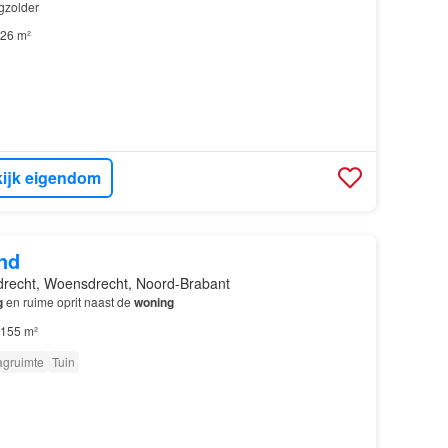
gzolder
26 m²
ijk eigendom
nd
recht, Woensdrecht, Noord-Brabant
g
en ruime oprit naast de
woning
155 m²
agruimte
Tuin