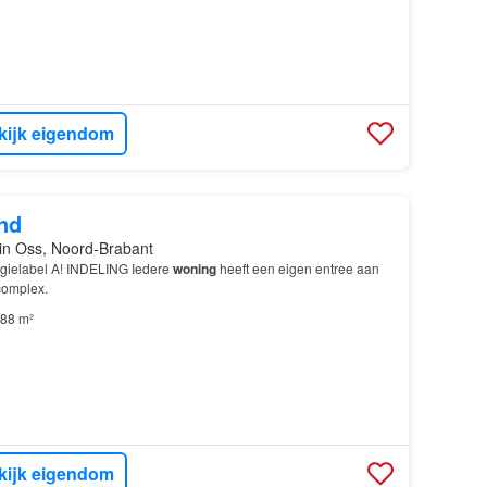
kijk eigendom
nd
in Oss, Noord-Brabant
rgielabel A! INDELING Iedere
woning
heeft een eigen entree aan
complex.
88 m²
kijk eigendom