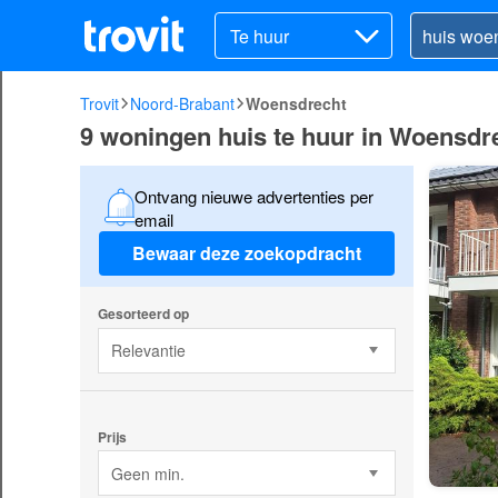
Te huur
Trovit
Noord-Brabant
Woensdrecht
9 woningen huis te huur in Woensdr
Ontvang nieuwe advertenties per
email
Bewaar deze zoekopdracht
Gesorteerd op
Relevantie
Prijs
Geen min.