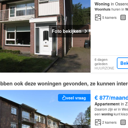
Woning
in Ossend
Woonhuis
huren in
W
5
kamers
Foto bekijken
6 dagen
Bek
geleden
HUURZONE
bben ook deze woningen gevonden, ze kunnen intere
€ 877/maan
veel vraag
Appartement
in Z
Daarom zijn er in Wes
een
woning
kunt kieze
2
kamers