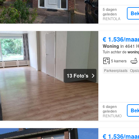
5 dagen
Bek
geleden
RENTOLA
€ 1.536/maa
Woning
in 4641 H
Tuin achter de
wonin
5
kamers
Parkeerplaats
Opsl
13 Foto's
6 dagen
Bek
geleden
RENTUMO
€ 1.536/maa