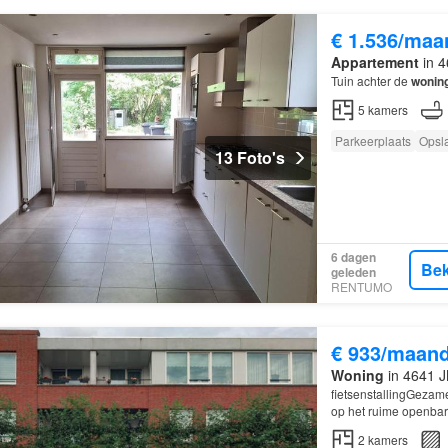
€ 1.536/maa
Appartement
in 4
Tuin achter de
wonin
5
kamers
Parkeerplaats
Opsl
13 Foto's
6 dagen
Bek
geleden
RENTUMO
€ 933/maan
Woning
in 4641 J
fietsenstallingGezam
op het ruime openbar
2
kamers