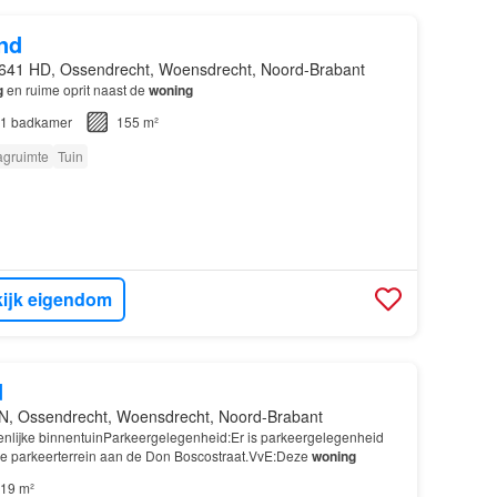
nd
641 HD, Ossendrecht, Woensdrecht, Noord-Brabant
g
en ruime oprit naast de
woning
1
badkamer
155 m²
agruimte
Tuin
ijk eigendom
d
N, Ossendrecht, Woensdrecht, Noord-Brabant
enlijke binnentuinParkeergelegenheid:Er is parkeergelegenheid
e parkeerterrein aan de Don Boscostraat.VvE:Deze
woning
19 m²