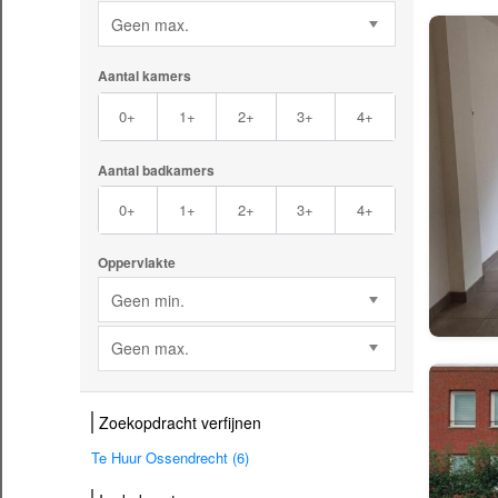
Geen max.
Aantal kamers
0+
1+
2+
3+
4+
Aantal badkamers
0+
1+
2+
3+
4+
Oppervlakte
Geen min.
Geen max.
Zoekopdracht verfijnen
Te Huur Ossendrecht (6)