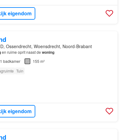
ijk eigendom
nd
D, Ossendrecht, Woensdrecht, Noord-Brabant
g
en ruime oprit naast de
woning
1
badkamer
155 m²
agruimte
Tuin
ijk eigendom
nd