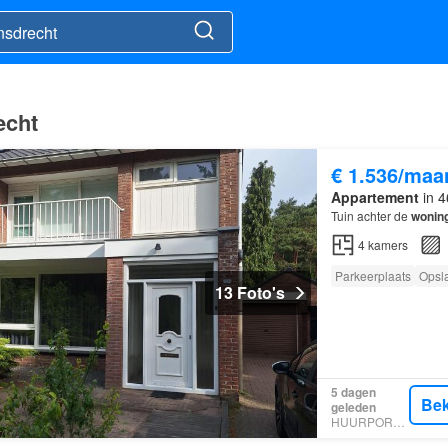
echt
€ 1.536/maa
Appartement
in 4
Tuin achter de
wonin
4
kamers
Parkeerplaats
Opsl
13 Foto's
5 dagen
Bek
geleden
HUURPORTAAL