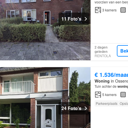
voorzien van een ber
3
kamers
11 Foto's
2 dagen
Bek
geleden
RENTOLA
€ 1.536/maa
Woning
in Ossend
Tuin achter de
wonin
5
kamers
Parkeerplaats
Opsl
24 Foto's