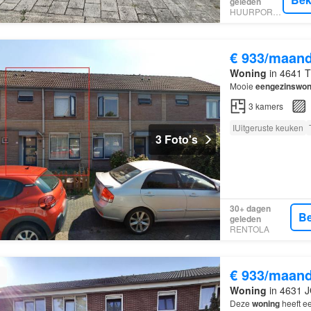
geleden
HUURPORTAAL
€ 933/maan
Woning
in 4641 T
Mooie
eengezinswon
3
kamers
IUitgeruste keuken
3 Foto's
30+ dagen
Be
geleden
RENTOLA
€ 933/maan
Woning
in 4631 J
Deze
woning
heeft ee