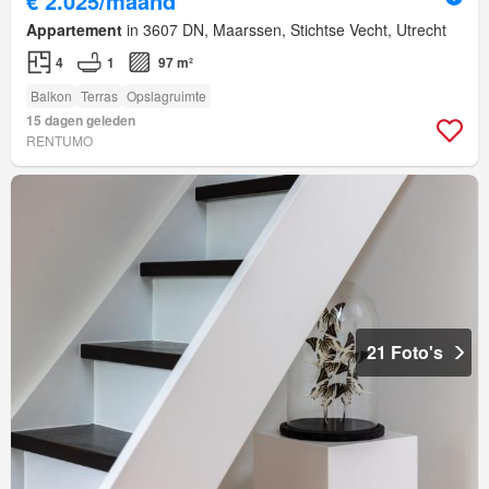
€ 2.025/maand
Appartement
in 3607 DN, Maarssen, Stichtse Vecht, Utrecht
4
1
97 m²
Balkon
Terras
Opslagruimte
15 dagen geleden
RENTUMO
21 Foto's