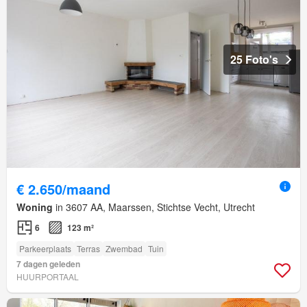
25 Foto's
€ 2.650/maand
Woning
in 3607 AA, Maarssen, Stichtse Vecht, Utrecht
6
123 m²
Parkeerplaats
Terras
Zwembad
Tuin
7 dagen geleden
HUURPORTAAL