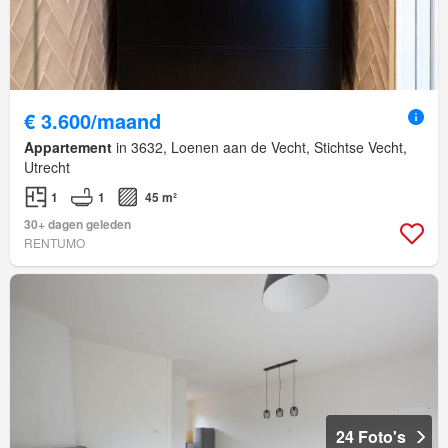
€ 3.600/maand
Appartement
in 3632, Loenen aan de Vecht, Stichtse Vecht,
Utrecht
1
1
45 m²
30+ dagen geleden
RENTUMO
24 Foto's