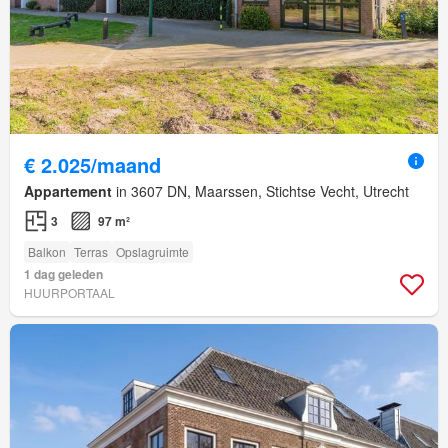
€ 2.025/maand
Appartement
in 3607 DN, Maarssen, Stichtse Vecht, Utrecht
3
97 m²
Balkon
Terras
Opslagruimte
1 dag geleden
HUURPORTAAL