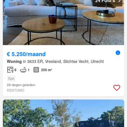
24 Foto's
€ 5.250/maand
Woning
in 3633 ER, Vreeland, Stichtse Vecht, Utrecht
6
1
250 m²
Tuin
28 dagen geleden
RENTUMO