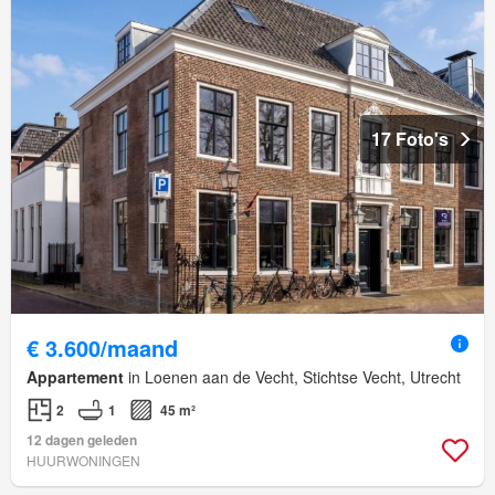
17 Foto's
€ 3.600/maand
Appartement
in Loenen aan de Vecht, Stichtse Vecht, Utrecht
2
1
45 m²
12 dagen geleden
HUURWONINGEN