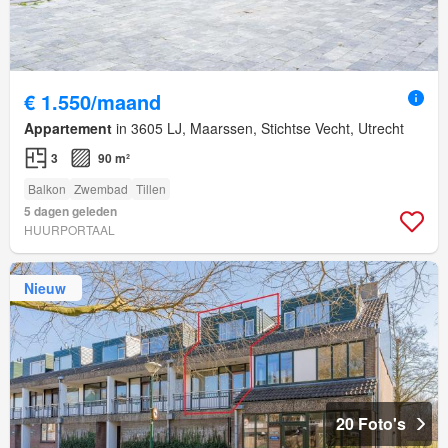
€ 1.550/maand
Appartement
in 3605 LJ, Maarssen, Stichtse Vecht, Utrecht
3
90 m²
Balkon
Zwembad
Tillen
5 dagen geleden
HUURPORTAAL
Nieuw
20 Foto's