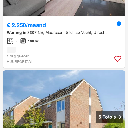
€ 2.250/maand
Woning
in 3607 NS, Maarssen, Stichtse Vecht, Utrecht
3
130 m²
Tuin
1 dag geleden
HUURPORTAAL
5 Foto's