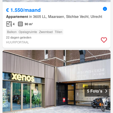
€ 1.550/maand
Appartement
in 3605 LL, Maarssen, Stichtse Vecht, Utrecht
4
90 m²
Balkon
Opslagruimte
Zwembad
Tillen
22 dagen geleden
HUURPORTAAL
5 Foto's