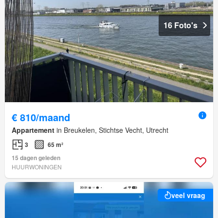
16 Foto's
€ 810/maand
Appartement
in Breukelen, Stichtse Vecht, Utrecht
3
65 m²
15 dagen geleden
HUURWONINGEN
veel vraag