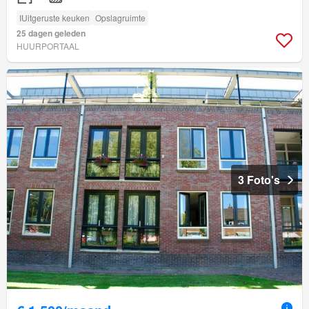
IUitgeruste keuken
Opslagruimte
25 dagen geleden
HUURPORTAAL
3 Foto's