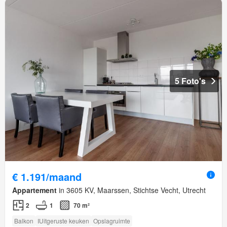
5 Foto's
€ 1.191/maand
Appartement
in 3605 KV, Maarssen, Stichtse Vecht, Utrecht
2
1
70 m²
Balkon
IUitgeruste keuken
Opslagruimte