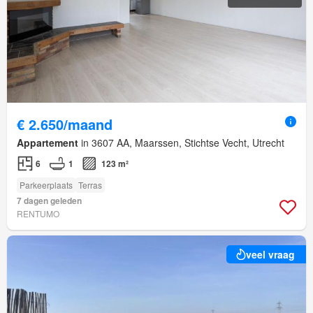
€ 2.650/maand
Appartement
in 3607 AA, Maarssen, Stichtse Vecht, Utrecht
6
1
123 m²
Parkeerplaats
Terras
7 dagen geleden
RENTUMO
veel vraag