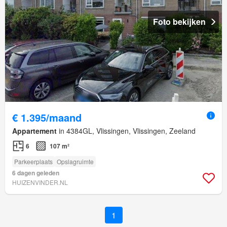
Foto bekijken
€ 1.395/maand
Appartement
in 4384GL, Vlissingen, Vlissingen, Zeeland
6
107 m²
Parkeerplaats
Opslagruimte
6 dagen geleden
HUIZENVINDER.NL
1