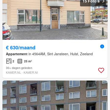
15 Foto's
€ 630/maand
Appartement
in 4564AM, Sint Jansteen, Hulst, Zeeland
2
25 m²
30+ dagen geleden
KAMER.NL - KAMER.NI