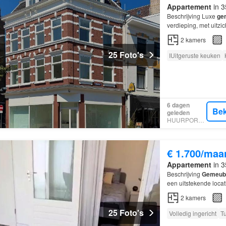
Appartement
in 3
Beschrijving Luxe
ge
verdieping, met uitzi
Vanuit de
woning
kijk
2
kamers
25 Foto's
IUitgeruste keuken
6 dagen
Bek
geleden
HUURPORTAAL
€ 1.700/maa
Appartement
in 3
Beschrijving
Gemeubi
een uitstekende loca
complete inrichting i
2
kamers
25 Foto's
Volledig ingericht
T