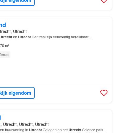
nd
trecht, Utrecht
Utrecht
en
Utrecht
Centraal zijn eenvoudig bereikbaar…
70 m²
Terras
kijk eigendom
d
 Utrecht, Utrecht, Utrecht
 een huurwoning in
Utrecht
Gelegen op het
Utrecht
Science park…