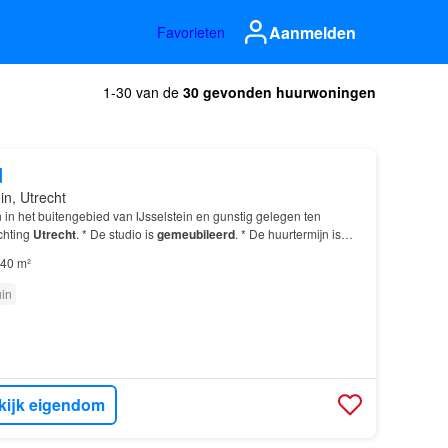
Aanmelden
Favorieten
1-30 van de
30 gevonden huurwoningen
d
in, Utrecht
 in het buitengebied van IJsselstein en gunstig gelegen ten
chting
Utrecht
. * De studio is
gemeubileerd
. * De huurtermijn is
n…
40 m²
uin
kijk eigendom