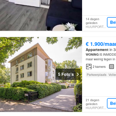
14 dagen
Be
geleden
HUURPORTAAL
€ 1.900/maa
Appartement
in 3
WONING
IS INMIDD
maar weinig tegen in
ontwikkeld en heeft w
2
kamers
5 Foto's
Parkeerplaats
Volle
21 dagen
Be
geleden
HUURPORTAAL