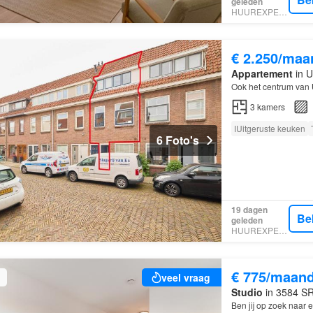
geleden
HUUREXPERT
€ 2.250/maa
Appartement
in U
Ook het centrum van
3
kamers
IUitgeruste keuken
6 Foto's
19 dagen
Be
geleden
HUUREXPERT
€ 775/maan
veel vraag
Studio
in 3584 SR,
Ben jij op zoek naar