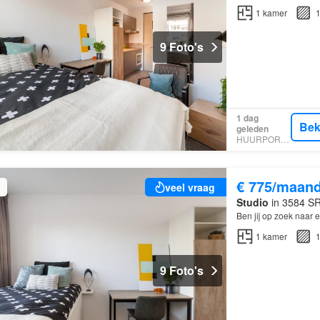
1
kamer
1
9 Foto's
1 dag
Bek
geleden
HUURPORTAAL
€ 775/maan
veel vraag
Studio
in 3584 SR,
Ben jij op zoek naar
1
kamer
1
9 Foto's