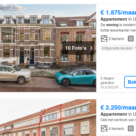
€ 1.875/maa
Appartement
in U
De
woning
is modern
lichte woonkamer met
het centrum van
Utre
2
kamers
10 Foto's
IUitgeruste keuken
3 dagen
Bek
geleden
HUUREXPERT
€ 2.250/maa
Appartement
in U
Ook het centrum van
4
kamers