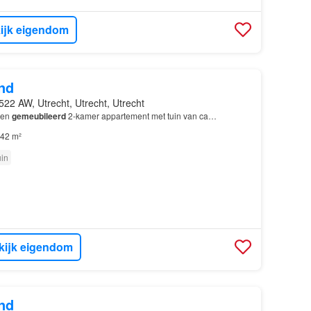
ijk eigendom
nd
522 AW, Utrecht, Utrecht, Utrecht
 en
gemeubileerd
2-kamer appartement met tuin van ca…
42 m²
uin
kijk eigendom
nd