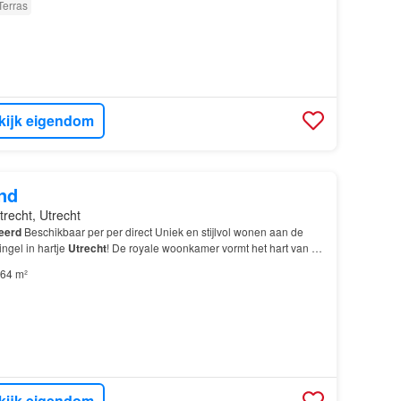
Terras
kijk eigendom
nd
trecht, Utrecht
eerd
Beschikbaar per per direct Uniek en stijlvol wonen aan de
ingel in hartje
Utrecht
! De royale woonkamer vormt het hart van de
ichte, open sfeer waar je heerlijk…
64 m²
kijk eigendom