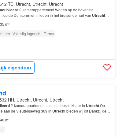
512 TC, Utrecht, Utrecht, Utrecht
meubileerd
2-kamerappartement Wonen op de bovenste
cht op de Domtoren en midden in het bruisende hart van
Utrecht
 je uit over de historische binnenstad, terwijl g…
35 m²
Kelder
Volledig ingericht
Terras
ijk eigendom
nd
532 HH, Utrecht, Utrecht, Utrecht
leerd
2-kamerappartement met tuin beschikbaar in
Utrecht
Op
tie aan de Vleutenseweg 369 in
Utrecht
bieden wij dit Dankzij de
s de
woning
direct te betrekken.…
40 m²
uin