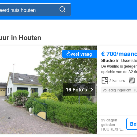
uur in Houten
€ 700/maan
veel vraag
Studio
in IJsselste
De
woning
is gelegen
opzichte van de A2 ri
maximaal 8 maande
2
kamers
16 Foto's
Volledig ingericht
T
29 dagen
Be
geleden
HUUREXPERT