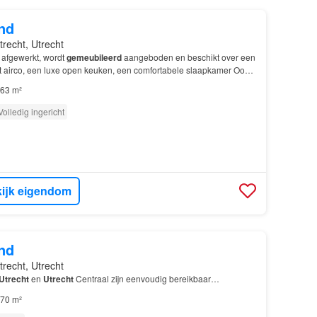
nd
trecht, Utrecht
 afgewerkt, wordt
gemeubileerd
aangeboden en beschikt over een
 airco, een luxe open keuken, een comfortabele slaapkamer Ook
cht
, Utr…
63 m²
Volledig ingericht
ijk eigendom
nd
trecht, Utrecht
Utrecht
en
Utrecht
Centraal zijn eenvoudig bereikbaar…
70 m²