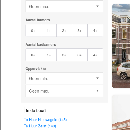
Geen max.
Aantal kamers
0+
1+
2+
3+
4+
Aantal badkamers
0+
1+
2+
3+
4+
Oppervlakte
Geen min.
Geen max.
In de buurt
Te Huur Nieuwegein (145)
Te Huur Zeist (140)