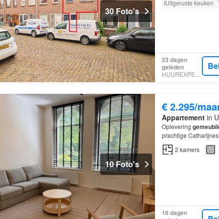
IUitgeruste keuken
30 Foto's
23 dagen
Be
geleden
HUUREXPERT
€ 2.295/maa
Appartement
in U
Oplevering
gemeubil
prachtige Catharijnes
woning
en biedt een l
2
kamers
10 Foto's
16 dagen
Be