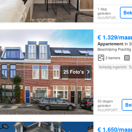
1 dag
Bek
geleden
HUURPORTAAL
€ 1.329/maa
Appartement
in 3
Beschrijving Prachtig
2
kamers
Volledig ingericht
T
25 Foto's
20 dagen
Be
geleden
HUURPORTAAL
€ 1.650/maa