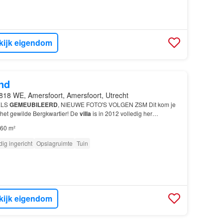
kijk eigendom
nd
818 WE, Amersfoort, Amersfoort, Utrecht
ELS
GEMEUBILEERD
, NIEUWE FOTO'S VOLGEN ZSM Dit kom je
 het gewilde Bergkwartier! De
villa
is in 2012 volledig her
eer de allure die bij haar omgeving past.…
60 m²
dig ingericht
Opslagruimte
Tuin
kijk eigendom