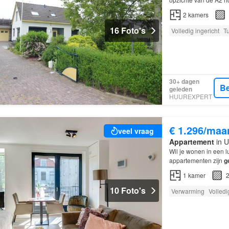
beschikbaar…
2
kamers
16 Foto's
Volledig ingericht
T
30+ dagen
Be
geleden
HUUREXPERT
€ 1.296/maa
veel vraag
Appartement
in U
Wil je wonen in een 
appartementen zijn
g
afgewerkt.
1
kamer
2
10 Foto's
Verwarming
Volledi