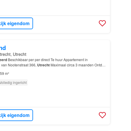
ijk eigendom
nd
trecht, Utrecht
eerd
Beschikbaar per per direct Te huur Appartement in
van Nootenstraat 366,
Utrecht
Maximaal circa 3 maanden Ontdek
onische Wonderwoods-project in hartje
Utrecht
!…
59 m²
Volledig ingericht
ijk eigendom