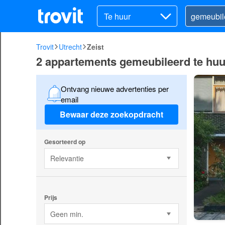
Te huur
Trovit
Utrecht
Zeist
2 appartements gemeubileerd te huur
Ontvang nieuwe advertenties per
email
Bewaar deze zoekopdracht
Gesorteerd op
Relevantie
Prijs
Geen min.