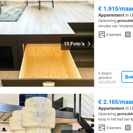
€ 1.915/maa
Appartement
in U
Oplevering
gemeubil
minuten van Vreden
2
kamers
10 Foto's
4 dagen
Bek
geleden
HUUREXPERT
€ 2.165/maa
Appartement
in U
Oplevering
gemeubil
koop in het hart van
U
rustige Oudenoord 38
3
kamers