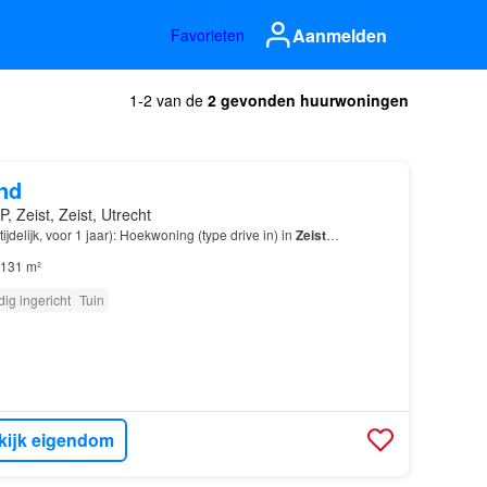
Aanmelden
Favorieten
1-2 van de
2 gevonden huurwoningen
nd
, Zeist, Zeist, Utrecht
tijdelijk, voor 1 jaar): Hoekwoning (type drive in) in
Zeist
…
131 m²
dig ingericht
Tuin
kijk eigendom