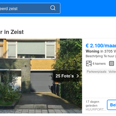
 in Zeist
€ 2.100/maa
Woning
in 3705 VP
Beschrijving Te huur (
6
kamers
Parkeerplaats
Volle
25 Foto's
17 dagen
Be
geleden
HUURPORTAAL