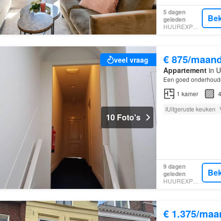
5 dagen
Bek
geleden
HUUREXPERT
€ 875/maan
veel vraag
Appartement
in U
Een goed onderhoud
1
kamer
4
IUitgeruste keuken
10 Foto's
9 dagen
Bek
geleden
HUUREXPERT
€ 1.375/maa