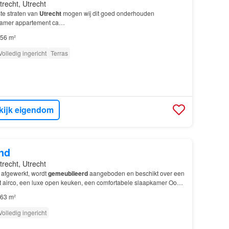
trecht, Utrecht
te straten van
Utrecht
mogen wij dit goed onderhouden
amer appartement ca…
56 m²
Volledig ingericht
Terras
kijk eigendom
nd
trecht, Utrecht
afgewerkt, wordt
gemeubileerd
aangeboden en beschikt over een
 airco, een luxe open keuken, een comfortabele slaapkamer Ook
cht
, Utr…
63 m²
Volledig ingericht