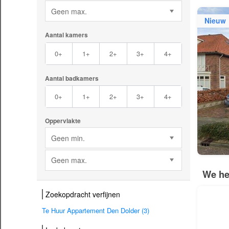
Geen max.
Nieuw
Aantal kamers
0+
1+
2+
3+
4+
Aantal badkamers
0+
1+
2+
3+
4+
Oppervlakte
Geen min.
Geen max.
We he
Zoekopdracht verfijnen
Te Huur Appartement Den Dolder (3)