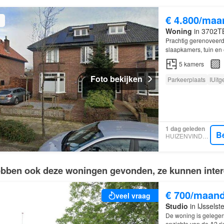
€ 4.800/maa
Woning
in 3702TB,
Prachtig gerenoveer
slaapkamers, tuin en 
5
kamers
Foto bekijken
Parkeerplaats
IUitg
1 dag geleden
B
HUIZENVINDER.NL
bben ook deze woningen gevonden, ze kunnen intere
€ 700/maan
veel vraag
Studio
in IJsselste
De woning is gelegen 
opzichte van de A2 ri