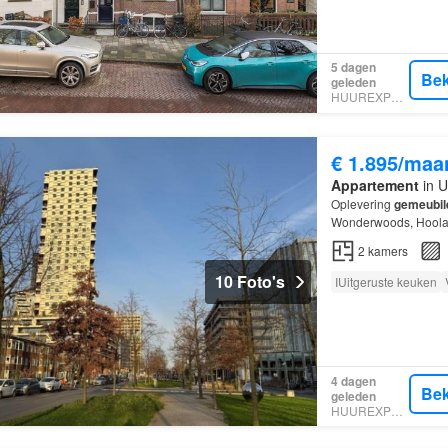
5 dagen
Bek
geleden
HUUREXPERT
€ 1.895/maa
Appartement
in U
Oplevering
gemeubil
Wonderwoods, Hoola 
luxe wonen in het ic
2
kamers
10 Foto's
IUitgeruste keuken
4 dagen
Bek
geleden
HUUREXPERT