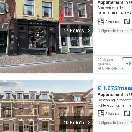
Appartement
in U
Aan een van de leuks
GEMEUBILEERD
2 k
2
kamers
17 Foto's
IUitgeruste keuken
29 dagen
Be
geleden
HUUREXPERT
€ 1.875/maa
Appartement
in U
De woning is modern 
lichte woonkamer met
het centrum van
Utre
2
kamers
10 Foto's
IUitgeruste keuken