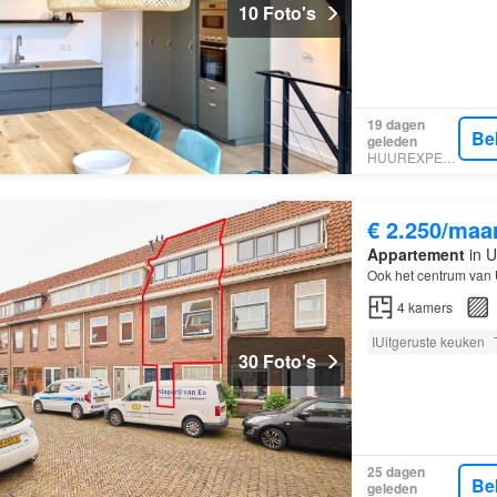
10 Foto's
19 dagen
Be
geleden
HUUREXPERT
€ 2.250/maa
Appartement
in U
Ook het centrum van
4
kamers
IUitgeruste keuken
30 Foto's
25 dagen
Be
geleden