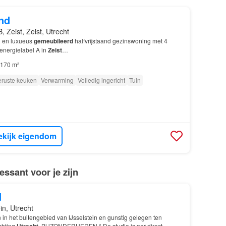
nd
 Zeist, Zeist, Utrecht
d en luxueus
gemeubileerd
halfvrijstaand gezinswoning met 4
energielabel A in
Zeist
…
170 m²
eruste keuken
Verwarming
Volledig ingericht
Tuin
ekijk eigendom
ssant voor je zijn
d
in, Utrecht
in het buitengebied van IJsselstein en gunstig gelegen ten
chting
Utrecht
. BIJZONDERHEDEN * De studio is per direct