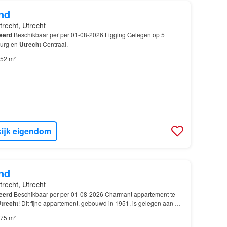
nd
trecht, Utrecht
eerd
Beschikbaar per per 01-08-2026 Ligging Gelegen op 5
burg en
Utrecht
Centraal.
52 m²
ijk eigendom
nd
trecht, Utrecht
eerd
Beschikbaar per per 01-08-2026 Charmant appartement te
trecht
! Dit fijne appartement, gebouwd in 1951, is gelegen aan de
4-2, midden in een gezellige woonwijk…
75 m²