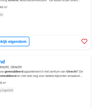
40 m²
uin
kijk eigendom
nd
trecht, Utrecht
luxe
gemeubileerd
appartement in het centrum van
Utrecht
? De
emeubileerd
en met veel oog voor details bijzonder smaakvol
8 m²
g ingericht