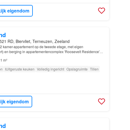
ijk eigendom
nd
521 RD, Biervliet, Terneuzen, Zeeland
2 kamer-appartement op de tweede etage, met eigen
rt) en berging in appartementencomplex 'Roosevelt Residence'…
1 m²
on
IUitgeruste keuken
Volledig ingericht
Opslagruimte
Tillen
ijk eigendom
nd