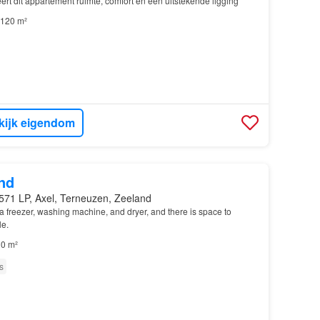
rt dit appartement ruimte, comfort en een uitstekende ligging
120 m²
kijk eigendom
nd
571 LP, Axel, Terneuzen, Zeeland
a freezer, washing machine, and dryer, and there is space to
le.
0 m²
s