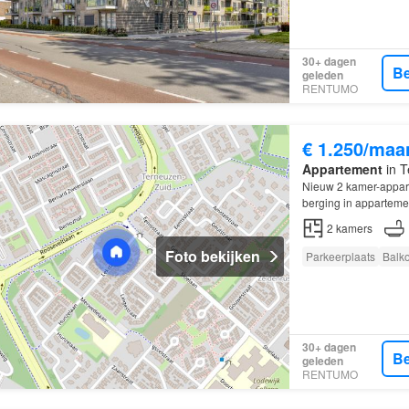
30+ dagen
Be
geleden
RENTUMO
€ 1.250/maa
Appartement
in T
Nieuw 2 kamer-appar
berging in appartem
2
kamers
Foto bekijken
Parkeerplaats
Balk
30+ dagen
Be
geleden
RENTUMO