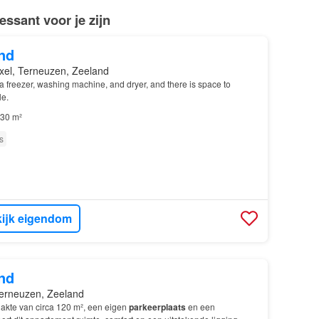
ssant voor je zijn
nd
xel, Terneuzen, Zeeland
a freezer, washing machine, and dryer, and there is space to
le.
30 m²
s
ijk eigendom
nd
erneuzen, Zeeland
kte van circa 120 m², een eigen
parkeerplaats
en een