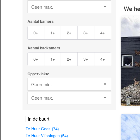
Geen max.
We he
Aantal kamers
0+
1+
2+
3+
4+
Aantal badkamers
0+
1+
2+
3+
4+
Oppervlakte
Geen min.
Geen max.
In de buurt
Te Huur Goes (74)
Te Huur Vlissingen (54)