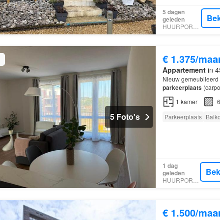
5 dagen
Bek
geleden
HUURPORTAAL
€ 1.375/maa
Appartement
in 4
Nieuw gemeubileerd 
parkeerplaats
(carpo
1
kamer
6
5 Foto's
Parkeerplaats
Balk
1 dag
Bek
geleden
HUURPORTAAL
€ 1.500/maa