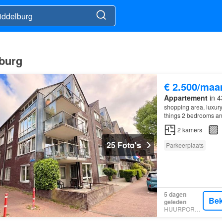
lburg
€ 2.500/maa
Appartement
in 4
shopping area, luxury
things 2 bedrooms an
2
kamers
25 Foto's
Parkeerplaats
5 dagen
Bek
geleden
HUURPORTAAL