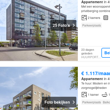
Appartement
in 4
Met een woonoppervla
privéberging combinee
2
kamers
25 Foto's
Parkeerplaats
23 dagen
Be
geleden
HUURPORTAAL
€ 1.117/maa
Appartement
in 4
Te huur: Modern en i
zorgmogelijkheden
1
kamer
Foto bekijken
Parkeerplaats
Balk