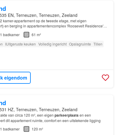
nd
535 EN, Terneuzen, Terneuzen, Zeeland
2 kamer-appartement op de tweede etage, met eigen
rt) en berging in appartementencomplex 'Roosevelt Residence'…
1
badkamer
61 m²
on
IUitgeruste keuken
Volledig ingericht
Opslagruimte
Tillen
jk eigendom
nd
531 HZ, Terneuzen, Terneuzen, Zeeland
kte van circa 120 m², een eigen
parkeerplaats
en een
rt dit appartement ruimte, comfort en een uitstekende ligging
1
badkamer
120 m²