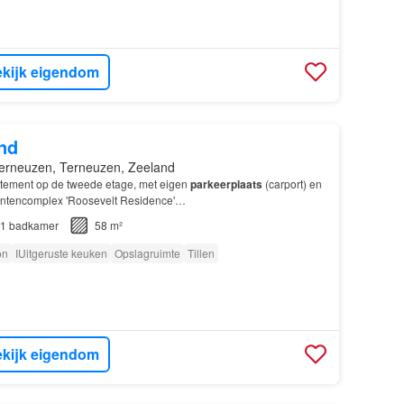
kijk eigendom
nd
erneuzen, Terneuzen, Zeeland
tement op de tweede etage, met eigen
parkeerplaats
(carport) en
entencomplex 'Roosevelt Residence'…
1
badkamer
58 m²
on
IUitgeruste keuken
Opslagruimte
Tillen
kijk eigendom