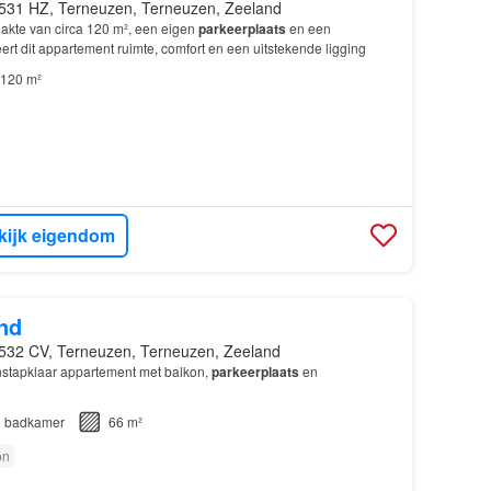
531 HZ, Terneuzen, Terneuzen, Zeeland
kte van circa 120 m², een eigen
parkeerplaats
en een
rt dit appartement ruimte, comfort en een uitstekende ligging
120 m²
kijk eigendom
nd
532 CV, Terneuzen, Terneuzen, Zeeland
nstapklaar appartement met balkon,
parkeerplaats
en
1
badkamer
66 m²
on