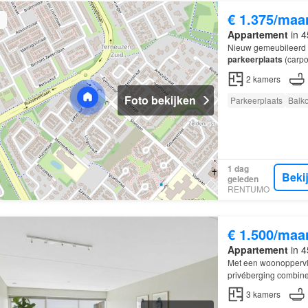
€ 1.375/maa
Appartement
in 4
Nieuw gemeubileerd 
parkeerplaats
(carpo
2
kamers
Foto bekijken
Parkeerplaats
Balk
1 dag
Beki
geleden
RENTUMO
€ 1.500/maa
Appartement
in 4
Met een woonoppervla
privéberging combinee
3
kamers