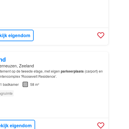
kijk eigendom
nd
erneuzen, Zeeland
tement op de tweede etage, met eigen
parkeerplaats
(carport) en
ntencomplex 'Roosevelt Residence'.
1
badkamer
58 m²
agruimte
kijk eigendom