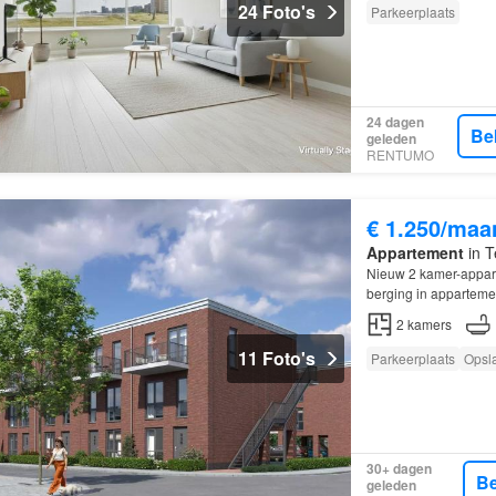
24 Foto's
Parkeerplaats
24 dagen
Be
geleden
RENTUMO
€ 1.250/maa
Appartement
in T
Nieuw 2 kamer-appar
berging in apparteme
2
kamers
11 Foto's
Parkeerplaats
Opsl
30+ dagen
Be
geleden