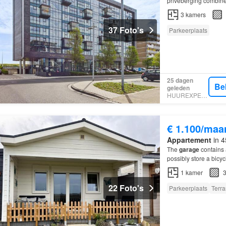
privéberging combinee
3
kamers
37 Foto's
Parkeerplaats
25 dagen
Be
geleden
HUUREXPERT
€ 1.100/maa
Appartement
in 4
The
garage
contains 
possibly store a bicyc
1
kamer
3
22 Foto's
Parkeerplaats
Terra