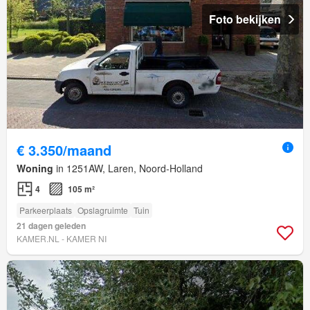
Foto bekijken
€ 3.350/maand
Woning
in 1251AW, Laren, Noord-Holland
4
105 m²
Parkeerplaats
Opslagruimte
Tuin
21 dagen geleden
KAMER.NL - KAMER NI