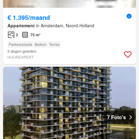
€ 1.395/maand
Appartement
in Amsterdam, Noord-Holland
3
75 m²
Parkeerplaats
Balkon
Terras
5 dagen geleden
HUUREXPERT
7 Foto's