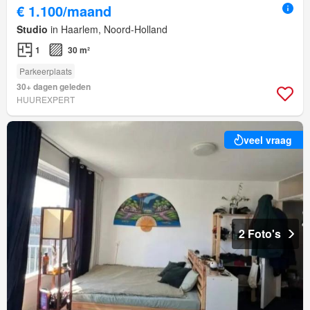
€ 1.100/maand
Studio
in Haarlem, Noord-Holland
1
30 m²
Parkeerplaats
30+ dagen geleden
HUUREXPERT
veel vraag
2 Foto's