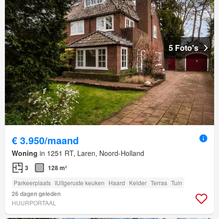
5 Foto's
€ 3.950/maand
Woning
in 1251 RT, Laren, Noord-Holland
3
128 m²
Parkeerplaats
IUitgeruste keuken
Haard
Kelder
Terras
Tuin
26 dagen geleden
HUURPORTAAL