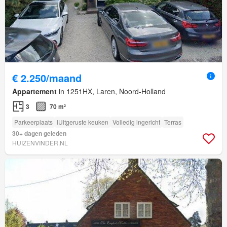
€ 2.250/maand
Appartement
in 1251HX, Laren, Noord-Holland
3
70 m²
Parkeerplaats
IUitgeruste keuken
Volledig ingericht
Terras
30+ dagen geleden
HUIZENVINDER.NL