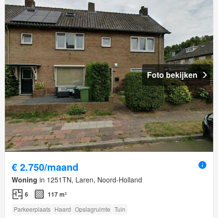
Foto bekijken
€ 2.750/maand
Woning
in 1251TN, Laren, Noord-Holland
6
117 m²
Parkeerplaats
Haard
Opslagruimte
Tuin