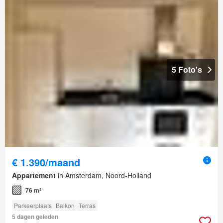
5 Foto's
€ 1.390/maand
Appartement
in Amsterdam, Noord-Holland
76 m²
Parkeerplaats
Balkon
Terras
5 dagen geleden