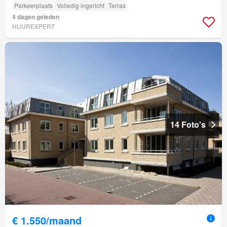
Parkeerplaats
Volledig ingericht
Terras
4 dagen geleden
HUUREXPERT
14 Foto's
€ 1.550/maand