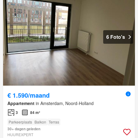
6 Foto's
€ 1.590/maand
Appartement
in Amsterdam, Noord-Holland
3
84 m²
Parkeerplaats
Balkon
Terras
30+ dagen geleden
HUUREXPERT