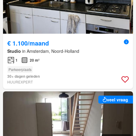
€ 1.100/maand
Studio
in Amsterdam, Noord-Holland
1
20 m²
Parkeerplaats
30+ dagen geleden
HUUREXPERT
veel vraag