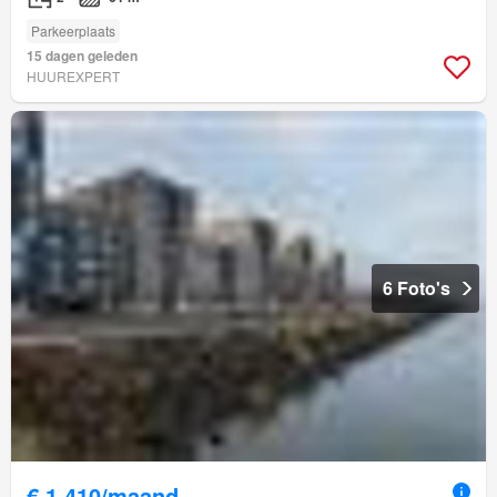
Parkeerplaats
15 dagen geleden
HUUREXPERT
6 Foto's
€ 1.410/maand