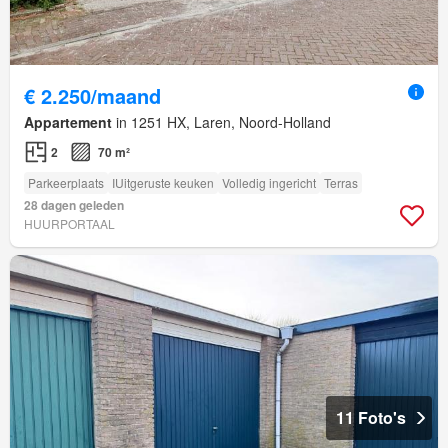
€ 2.250/maand
Appartement
in 1251 HX, Laren, Noord-Holland
2
70 m²
Parkeerplaats
IUitgeruste keuken
Volledig ingericht
Terras
28 dagen geleden
HUURPORTAAL
11 Foto's