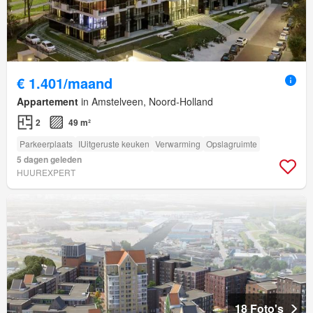
€ 1.401/maand
Appartement
in Amstelveen, Noord-Holland
2
49 m²
Parkeerplaats
IUitgeruste keuken
Verwarming
Opslagruimte
5 dagen geleden
HUUREXPERT
18 Foto's