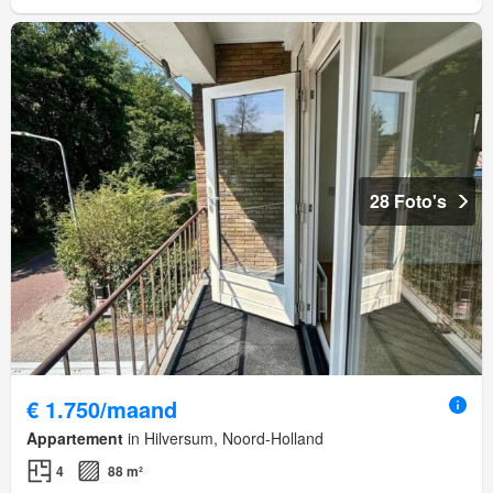
28 Foto's
€ 1.750/maand
Appartement
in Hilversum, Noord-Holland
4
88 m²