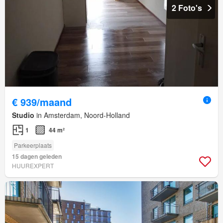
2 Foto's
€ 939/maand
Studio
in Amsterdam, Noord-Holland
1
44 m²
Parkeerplaats
15 dagen geleden
HUUREXPERT