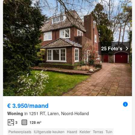
25 Foto's
€ 3.950/maand
Woning
in 1251 RT, Laren, Noord-Holland
3
128 m²
Parkeerplaats
IUitgeruste keuken
Haard
Kelder
Terras
Tuin