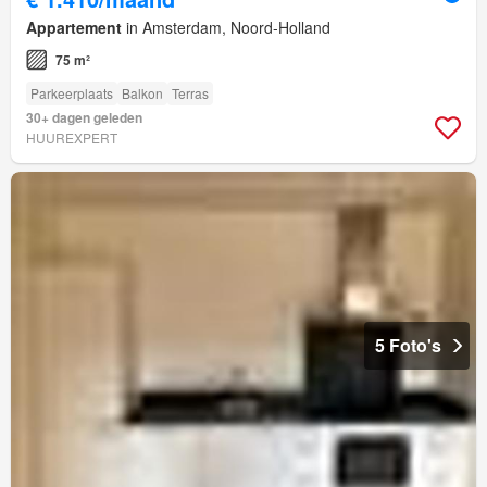
Appartement
in Amsterdam, Noord-Holland
75 m²
Parkeerplaats
Balkon
Terras
30+ dagen geleden
HUUREXPERT
5 Foto's