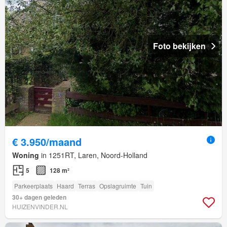
Foto bekijken
€ 3.950/maand
Woning
in 1251RT, Laren, Noord-Holland
5
128 m²
Parkeerplaats
Haard
Terras
Opslagruimte
Tuin
30+ dagen geleden
HUIZENVINDER.NL