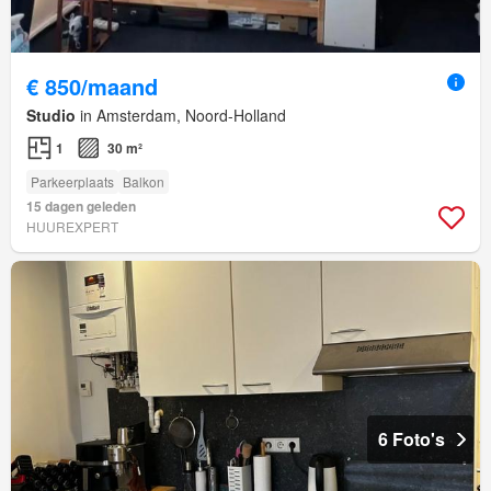
€ 850/maand
Studio
in Amsterdam, Noord-Holland
1
30 m²
Parkeerplaats
Balkon
15 dagen geleden
HUUREXPERT
6 Foto's