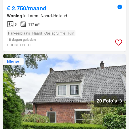
€ 2.750/maand
Woning
in Laren, Noord-Holland
6
117 m²
Parkeerplaats
Haard
Opslagruimte
Tuin
16 dagen geleden
HUUREXPERT
Nieuw
20 Foto's