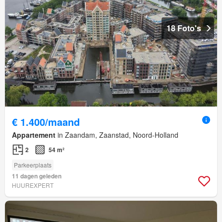
18 Foto's
€ 1.400/maand
Appartement
in Zaandam, Zaanstad, Noord-Holland
2
54 m²
Parkeerplaats
11 dagen geleden
HUUREXPERT