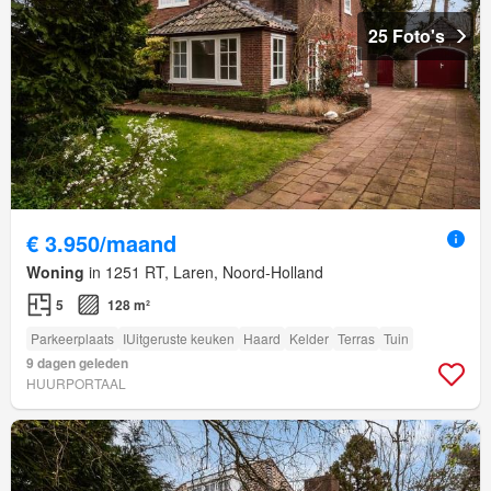
25 Foto's
€ 3.950/maand
Woning
in 1251 RT, Laren, Noord-Holland
5
128 m²
Parkeerplaats
IUitgeruste keuken
Haard
Kelder
Terras
Tuin
9 dagen geleden
HUURPORTAAL