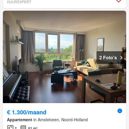
HUUREXPERT
2 Foto's
€ 1.300/maand
Appartement
in Amstelveen, Noord-Holland
2
61 m²