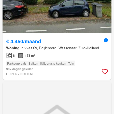
€ 4.450/maand
Woning
in 2241XV, Deijleroord, Wassenaar, Zuid-Holland
8
173 m²
Parkeerplaats
Balkon
IUitgeruste keuken
Tuin
30+ dagen geleden
HUIZENVINDER.NL