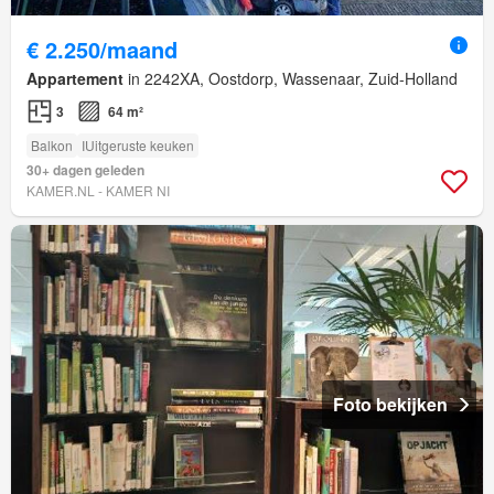
€ 2.250/maand
Appartement
in 2242XA, Oostdorp, Wassenaar, Zuid-Holland
3
64 m²
Balkon
IUitgeruste keuken
30+ dagen geleden
KAMER.NL - KAMER NI
Foto bekijken