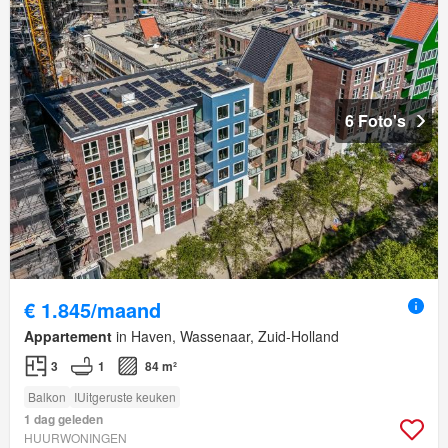
6 Foto's
€ 1.845/maand
Appartement
in Haven, Wassenaar, Zuid-Holland
3
1
84 m²
Balkon
IUitgeruste keuken
1 dag geleden
HUURWONINGEN