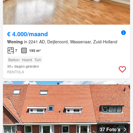
€ 4.000/maand
Woning
in 2241 AD, Deijleroord, Wassenaar, Zuid-Holland
7
195 m²
Balkon
Haard
Tuin
30+ dagen geleden
RENTOLA
37 Foto's