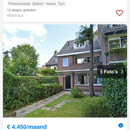
Parkeerplaats
Balkon
Haard
Tuin
12 dagen geleden
RENTOLA
5 Foto's
€ 4.450/maand