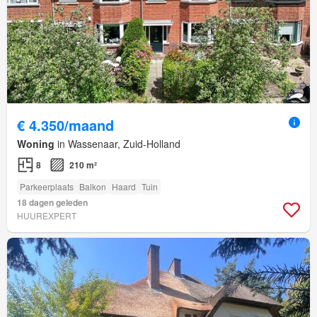
€ 4.350/maand
Woning
in Wassenaar, Zuid-Holland
8
210 m²
Parkeerplaats
Balkon
Haard
Tuin
18 dagen geleden
HUUREXPERT