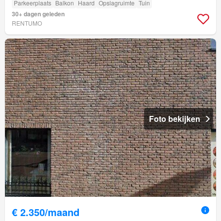
Parkeerplaats
Balkon
Haard
Opslagruimte
Tuin
30+ dagen geleden
RENTUMO
Foto bekijken
€ 2.350/maand