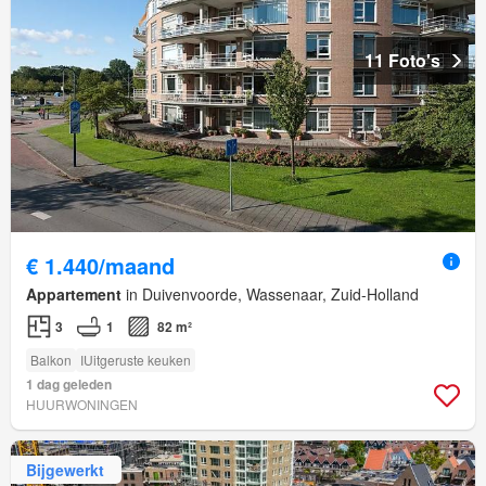
11 Foto's
€ 1.440/maand
Appartement
in Duivenvoorde, Wassenaar, Zuid-Holland
3
1
82 m²
Balkon
IUitgeruste keuken
1 dag geleden
HUURWONINGEN
Bijgewerkt