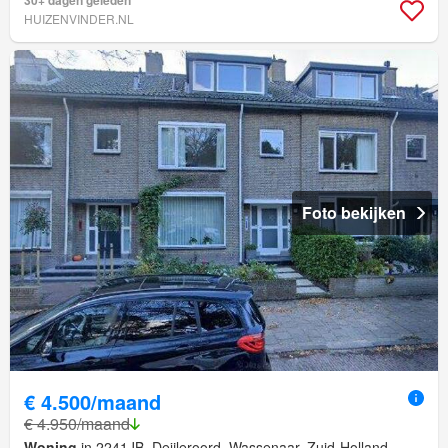
30+ dagen geleden
HUIZENVINDER.NL
Foto bekijken
€ 4.500/maand
€ 4.950/maand
Woning
in 2241JB, Deijleroord, Wassenaar, Zuid-Holland