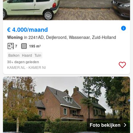
€ 4.000/maand
Woning
in 2241AD, Deijleroord, Wassenaar, Zuid-Holland
7
195 m²
Balkon
Haard
Tuin
30+ dagen geleden
KAMER.NL - KAMER NI
Foto bekijken