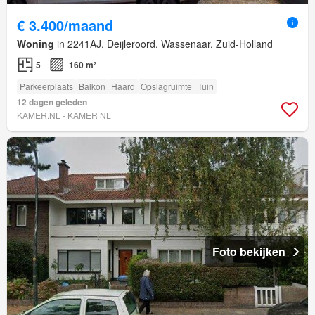
€ 3.400/maand
Woning
in 2241AJ, Deijleroord, Wassenaar, Zuid-Holland
5
160 m²
Parkeerplaats
Balkon
Haard
Opslagruimte
Tuin
12 dagen geleden
KAMER.NL - KAMER NL
Foto bekijken