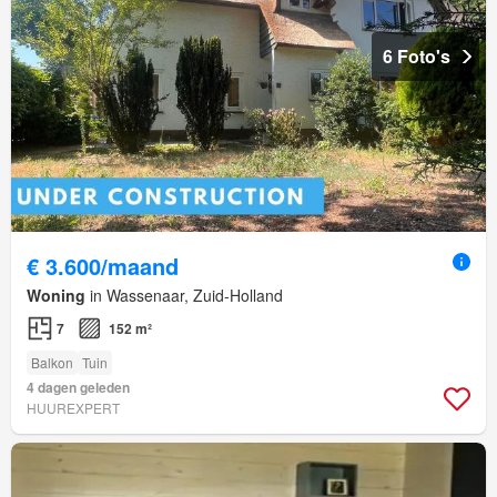
6 Foto's
€ 3.600/maand
Woning
in Wassenaar, Zuid-Holland
7
152 m²
Balkon
Tuin
4 dagen geleden
HUUREXPERT