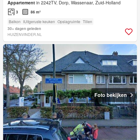
Appartement
in 2242TV, Dorp, Wassenaar, Zuid-Holland
3
86 m²
Balkon
IUitgeruste keuken
Opslagruimte
Tillen
30+ dagen geleden
HUIZENVINDER.NL
Foto bekijken