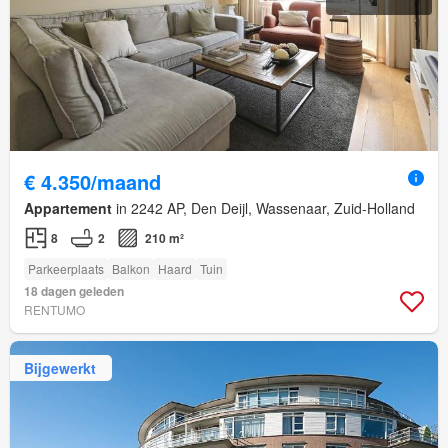
€ 4.350/maand
Appartement
in 2242 AP, Den Deijl, Wassenaar, Zuid-Holland
8
2
210 m²
Parkeerplaats
Balkon
Haard
Tuin
18 dagen geleden
RENTUMO
Bijgewerkt