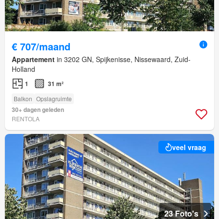
€ 707/maand
Appartement
in 3202 GN, Spijkenisse, Nissewaard, Zuid-
Holland
1
31 m²
Balkon
Opslagruimte
30+ dagen geleden
RENTOLA
veel vraag
23 Foto's