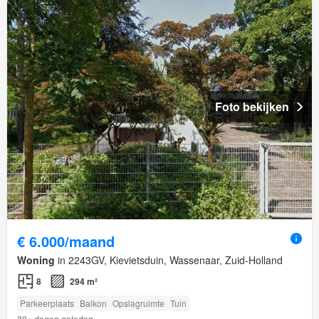
Foto bekijken
€ 6.000/maand
Woning
in 2243GV, Kievietsduin, Wassenaar, Zuid-Holland
8
294 m²
Parkeerplaats
Balkon
Opslagruimte
Tuin