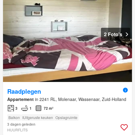
2 Foto's
Raadplegen
Appartement
in 2241 RL, Molenaar, Wassenaar, Zuid-Holland
3
1
72 m²
Balkon
IUitgeruste keuken
Opslagruimte
3 dagen geleden
HUURFLITS