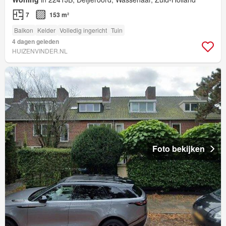
7
153 m²
Balkon
Kelder
Volledig ingericht
Tuin
4 dagen geleden
HUIZENVINDER.NL
Foto bekijken