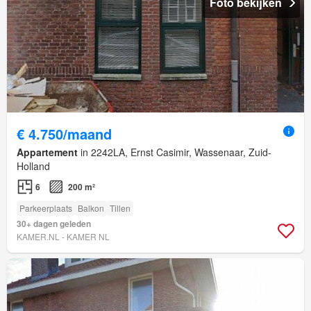
Foto bekijken
€ 4.750/maand
Appartement
in 2242LA, Ernst Casimir, Wassenaar, Zuid-
Holland
6
200 m²
Parkeerplaats
Balkon
Tillen
30+ dagen geleden
KAMER.NL - KAMER NL