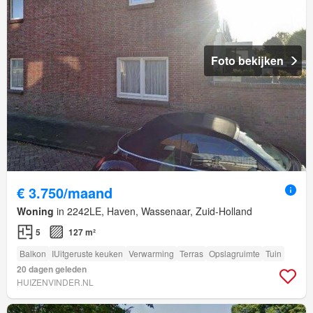
Foto bekijken
€ 3.750/maand
Woning
in 2242LE, Haven, Wassenaar, Zuid-Holland
5
127 m²
Balkon
IUitgeruste keuken
Verwarming
Terras
Opslagruimte
Tuin
20 dagen geleden
HUIZENVINDER.NL