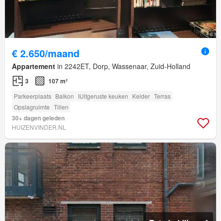
€ 2.650/maand
Appartement
in 2242ET, Dorp, Wassenaar, Zuid-Holland
3
107 m²
Parkeerplaats
Balkon
IUitgeruste keuken
Kelder
Terras
Opslagruimte
Tillen
30+ dagen geleden
HUIZENVINDER.NL