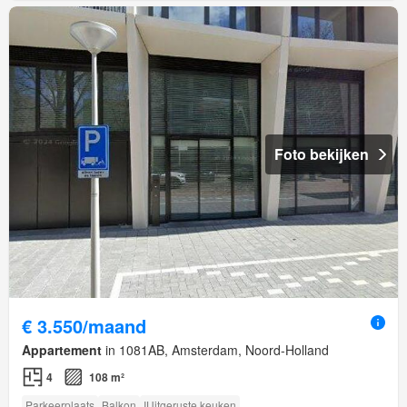
Foto bekijken
€ 3.550/maand
Appartement
in 1081AB, Amsterdam, Noord-Holland
4
108 m²
Parkeerplaats
Balkon
IUitgeruste keuken