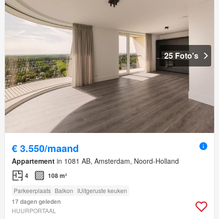
25 Foto's
€ 3.550/maand
Appartement
in 1081 AB, Amsterdam, Noord-Holland
4
108 m²
Parkeerplaats
Balkon
IUitgeruste keuken
17 dagen geleden
HUURPORTAAL