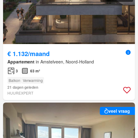
€ 1.132/maand
Appartement
in Amstelveen, Noord-Holland
3
63 m²
Balkon
Verwarming
21 dagen geleden
HUUREXPERT
veel vraag