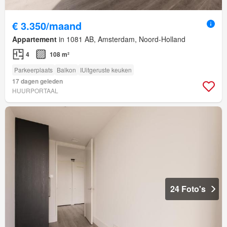
€ 3.350/maand
Appartement
in 1081 AB, Amsterdam, Noord-Holland
4
108 m²
Parkeerplaats
Balkon
IUitgeruste keuken
17 dagen geleden
HUURPORTAAL
24 Foto's