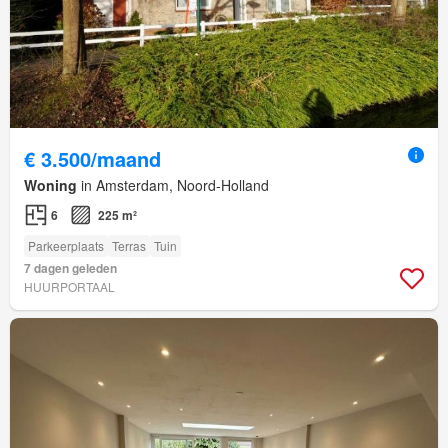
€ 3.500/maand
Woning
in Amsterdam, Noord-Holland
6
225 m²
Parkeerplaats
Terras
Tuin
7 dagen geleden
HUURPORTAAL