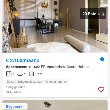
20 Foto's
€ 2.100/maand
Appartement
in 1082 EP, Amsterdam, Noord-Holland
2
1
67 m²
Balkon
IUitgeruste keuken
Volledig ingericht
1 dag geleden
RENTUMO
Bijgewerkt