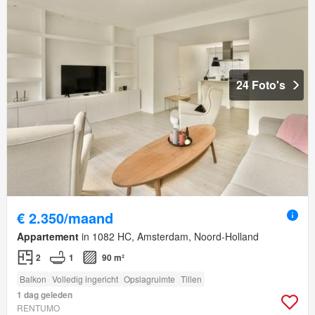
24 Foto's
€ 2.350/maand
Appartement
in 1082 HC, Amsterdam, Noord-Holland
2
1
90 m²
Balkon
Volledig ingericht
Opslagruimte
Tillen
1 dag geleden
RENTUMO