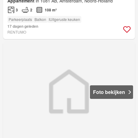
Appartement
in 1081 AB, Amsterdam, Noord-Holland
3
2
108 m²
Parkeerplaats
Balkon
IUitgeruste keuken
17 dagen geleden
RENTUMO
Foto bekijken