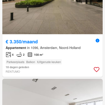
€ 3.350/maand
Appartement
in 1096, Amsterdam, Noord-Holland
4
2
108 m²
Parkeerplaats
Balkon
IUitgeruste keuken
18 dagen geleden
RENTUMO