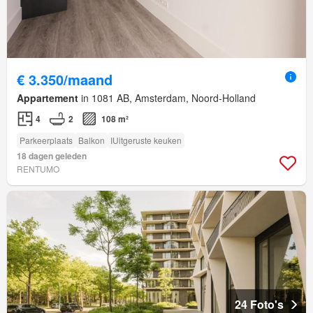
€ 3.350/maand
Appartement
in 1081 AB, Amsterdam, Noord-Holland
4
2
108 m²
Parkeerplaats
Balkon
IUitgeruste keuken
18 dagen geleden
RENTUMO
24 Foto's