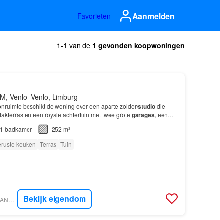
Aanmelden
Favorieten
1-1 van de
1 gevonden koopwoningen
M, Venlo, Venlo, Limburg
ruimte beschikt de woning over een aparte zolder/
studio
die
 dakterras en een royale achtertuin met twee grote
garages
, een
ee houten tuinhuisjes en een overkapping…
1
badkamer
252 m²
eruste keuken
Terras
Tuin
Bekijk eigendom
VASTGOED NEDERLAND - VETEBE B.V.