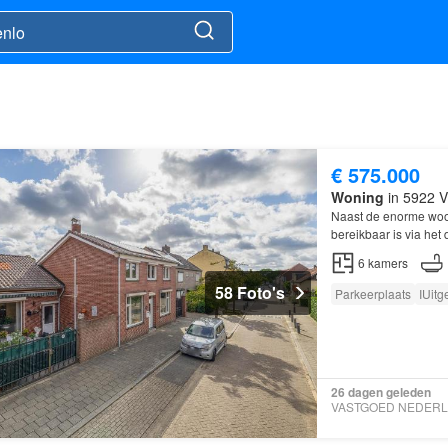
€ 575.000
Woning
in 5922 V
Naast de enorme woon
bereikbaar is via het
ruime werkplaats, tw
6
kamers
58 Foto's
Parkeerplaats
IUitg
26 dagen geleden