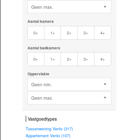
Geen max.
Aantal kamers
0+
1+
2+
3+
4+
Aantal badkamers
0+
1+
2+
3+
4+
Oppervlakte
Geen min.
Geen max.
Vastgoedtypes
Tussenwoning Venlo (317)
Appartement Venlo (107)