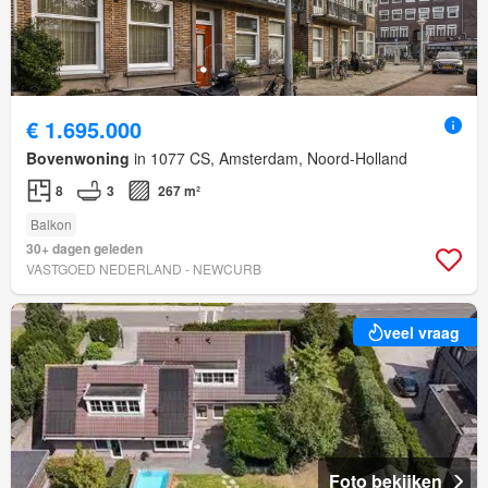
€ 1.695.000
Bovenwoning
in 1077 CS, Amsterdam, Noord-Holland
8
3
267 m²
Balkon
30+ dagen geleden
VASTGOED NEDERLAND - NEWCURB
veel vraag
Foto bekijken