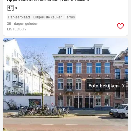
3
Parkeerplaats
IUitgeruste keuken
Terras
30+ dagen geleden
LISTEDBUY
Foto bekijken