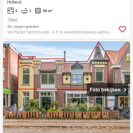
Holland
3
1
95 m²
Tillen
30+ dagen geleden
VASTGOED NEDERLAND - E.P. VLAANDEREN MAKELAARDIJ B.V.
Foto bekijken