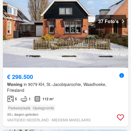
37 Foto's
€ 298.500
Woning
in 9079 KH, St.-Jacobiparochie, Waadhoeke,
Friesland
5
1
112 m²
Parkeerplaats
Opslagruimte
30+ dagen geleden
VASTGOED NEDERLAND - MIEDEMA MAKELAARS