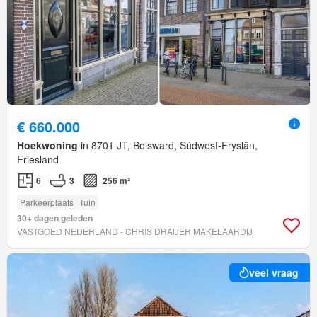
€ 660.000
Hoekwoning
in 8701 JT, Bolsward, Súdwest-Fryslân,
Friesland
6
3
256 m²
Parkeerplaats
Tuin
30+ dagen geleden
VASTGOED NEDERLAND - CHRIS DRAIJER MAKELAARDIJ
veel vraag