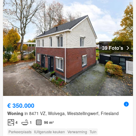
39 Foto's
€ 350.000
Woning
in 8471 VZ, Wolvega, Weststellingwerf, Friesland
4
1
96 m²
Parkeerplaats
IUitgeruste keuken
Verwarming
Tuin