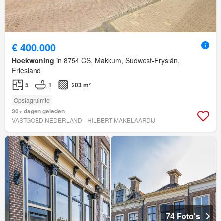
€ 400.000
Hoekwoning
in 8754 CS, Makkum, Súdwest-Fryslân,
Friesland
5
1
203 m²
Opslagruimte
30+ dagen geleden
VASTGOED NEDERLAND - HILBERT MAKELAARDIJ
74 Foto's