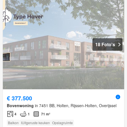
18 Foto's
€ 377.500
Bovenwoning
in 7451 BB, Holten, Rijssen-Holten, Overijssel
4
1
71 m²
Balkon
IUitgeruste keuken
Opslagruimte