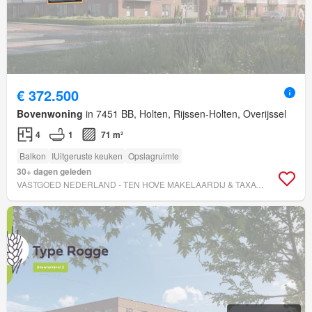
€ 372.500
Bovenwoning
in 7451 BB, Holten, Rijssen-Holten, Overijssel
4
1
71 m²
Balkon
IUitgeruste keuken
Opslagruimte
30+ dagen geleden
VASTGOED NEDERLAND - TEN HOVE MAKELAARDIJ & TAXATIES