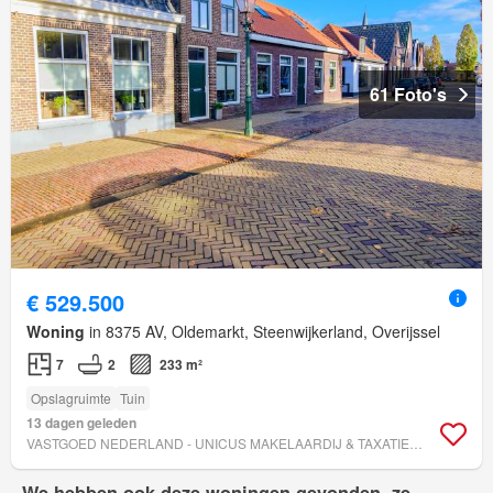
61 Foto's
€ 529.500
Woning
in 8375 AV, Oldemarkt, Steenwijkerland, Overijssel
7
2
233 m²
Opslagruimte
Tuin
13 dagen geleden
VASTGOED NEDERLAND - UNICUS MAKELAARDIJ & TAXATIES V.O.F.
We hebben ook deze woningen gevonden, ze