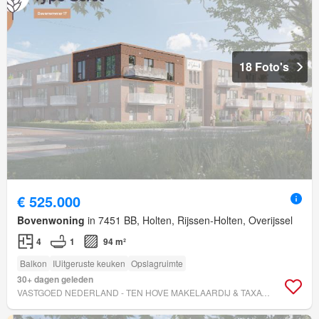
18 Foto's
€ 525.000
Bovenwoning
in 7451 BB, Holten, Rijssen-Holten, Overijssel
4
1
94 m²
Balkon
IUitgeruste keuken
Opslagruimte
30+ dagen geleden
VASTGOED NEDERLAND - TEN HOVE MAKELAARDIJ & TAXATIES