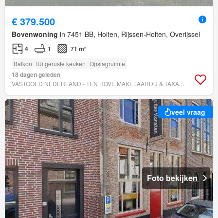
€ 379.500
Bovenwoning
in 7451 BB, Holten, Rijssen-Holten, Overijssel
4
1
71 m²
Balkon
IUitgeruste keuken
Opslagruimte
18 dagen geleden
VASTGOED NEDERLAND - TEN HOVE MAKELAARDIJ & TAXATIES
veel vraag
Foto bekijken