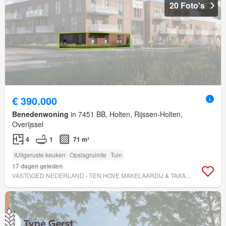
20 Foto's
€ 390.000
Benedenwoning
in 7451 BB, Holten, Rijssen-Holten,
Overijssel
4
1
71 m²
IUitgeruste keuken
Opslagruimte
Tuin
17 dagen geleden
VASTGOED NEDERLAND - TEN HOVE MAKELAARDIJ & TAXATIES