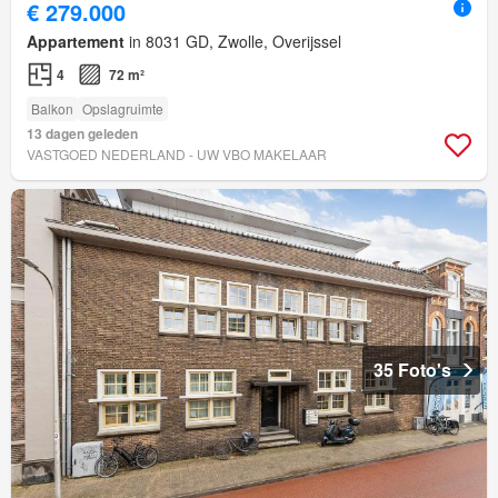
€ 279.000
Appartement
in 8031 GD, Zwolle, Overijssel
4
72 m²
Balkon
Opslagruimte
13 dagen geleden
VASTGOED NEDERLAND - UW VBO MAKELAAR
35 Foto's