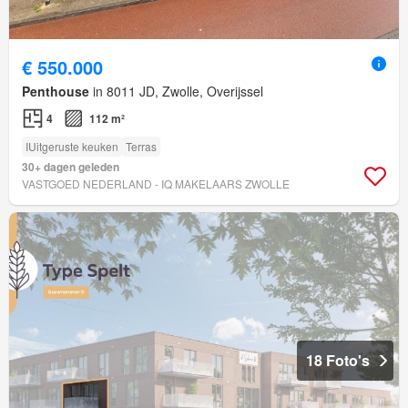
€ 550.000
Penthouse
in 8011 JD, Zwolle, Overijssel
4
112 m²
IUitgeruste keuken
Terras
30+ dagen geleden
VASTGOED NEDERLAND - IQ MAKELAARS ZWOLLE
18 Foto's