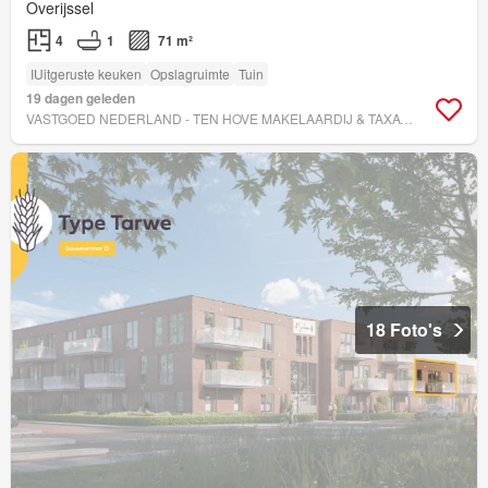
Overijssel
4
1
71 m²
IUitgeruste keuken
Opslagruimte
Tuin
19 dagen geleden
VASTGOED NEDERLAND - TEN HOVE MAKELAARDIJ & TAXATIES
18 Foto's