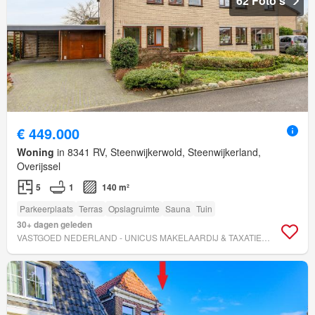
62 Foto's
€ 449.000
Woning
in 8341 RV, Steenwijkerwold, Steenwijkerland,
Overijssel
5
1
140 m²
Parkeerplaats
Terras
Opslagruimte
Sauna
Tuin
30+ dagen geleden
VASTGOED NEDERLAND - UNICUS MAKELAARDIJ & TAXATIES V.O.F.