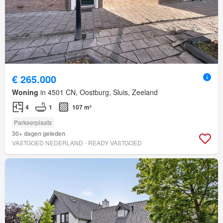
€ 265.000
Woning
in 4501 CN, Oostburg, Sluis, Zeeland
4
1
107 m²
Parkeerplaats
30+ dagen geleden
VASTGOED NEDERLAND - READY VASTGOED