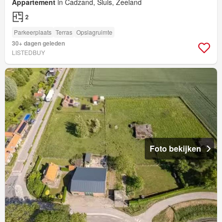
Appartement
in Cadzand, Sluis, Zeeland
2
Parkeerplaats
Terras
Opslagruimte
30+ dagen geleden
LISTEDBUY
Foto bekijken