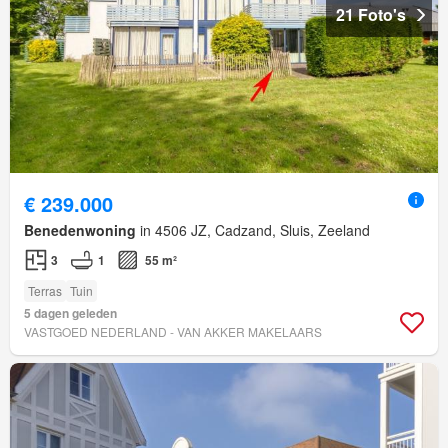
21 Foto's
€ 239.000
Benedenwoning
in 4506 JZ, Cadzand, Sluis, Zeeland
3
1
55 m²
Terras
Tuin
5 dagen geleden
VASTGOED NEDERLAND - VAN AKKER MAKELAARS