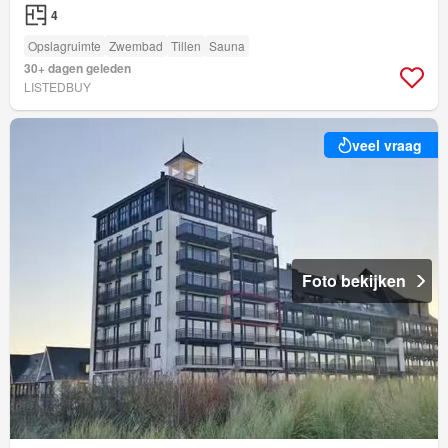
4
Opslagruimte
Zwembad
Tillen
Sauna
30+ dagen geleden
LISTEDBUY
veel vraag
Foto bekijken