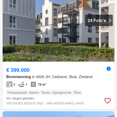
24 Foto's
€ 399.000
Bovenwoning
in 4506 JH, Cadzand, Sluis, Zeeland
3
1
78 m²
Parkeerplaats
Balkon
Terras
Opslagruimte
Tillen
30+ dagen geleden
VASTGOED NEDERLAND - VAN AKKER MAKELAARS