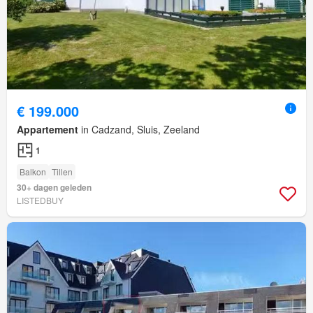
€ 199.000
Appartement
in Cadzand, Sluis, Zeeland
1
Balkon
Tillen
30+ dagen geleden
LISTEDBUY