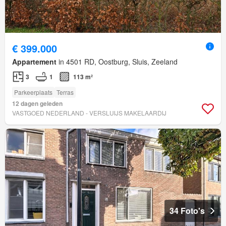
€ 399.000
Appartement
in 4501 RD, Oostburg, Sluis, Zeeland
3
1
113 m²
Parkeerplaats
Terras
12 dagen geleden
VASTGOED NEDERLAND - VERSLUIJS MAKELAARDIJ
34 Foto's