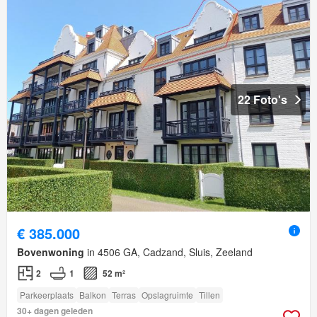
22 Foto's
€ 385.000
Bovenwoning
in 4506 GA, Cadzand, Sluis, Zeeland
2
1
52 m²
Parkeerplaats
Balkon
Terras
Opslagruimte
Tillen
30+ dagen geleden