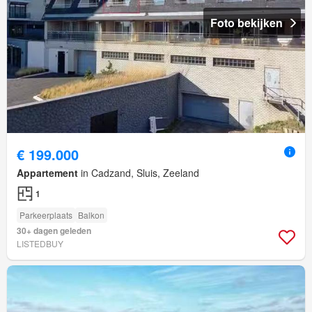
Foto bekijken
€ 199.000
Appartement
in Cadzand, Sluis, Zeeland
1
Parkeerplaats
Balkon
30+ dagen geleden
LISTEDBUY