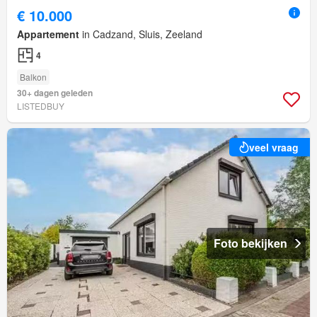
€ 10.000
Appartement
in Cadzand, Sluis, Zeeland
4
Balkon
30+ dagen geleden
LISTEDBUY
veel vraag
Foto bekijken