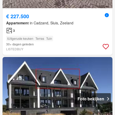
€ 227.500
Appartement
in Cadzand, Sluis, Zeeland
3
IUitgeruste keuken
Terras
Tuin
30+ dagen geleden
LISTEDBUY
Foto bekijken