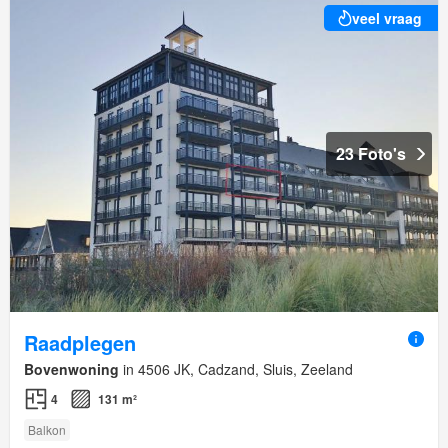
veel vraag
23 Foto's
Raadplegen
Bovenwoning
in 4506 JK, Cadzand, Sluis, Zeeland
4
131 m²
Balkon