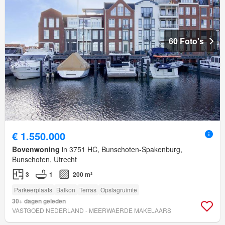
60 Foto's
€ 1.550.000
Bovenwoning
in 3751 HC, Bunschoten-Spakenburg,
Bunschoten, Utrecht
3
1
200 m²
Parkeerplaats
Balkon
Terras
Opslagruimte
30+ dagen geleden
VASTGOED NEDERLAND - MEERWAERDE MAKELAARS