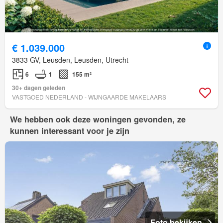
€ 1.039.000
3833 GV, Leusden, Leusden, Utrecht
6
1
155 m²
30+ dagen geleden
VASTGOED NEDERLAND - WIJNGAARDE MAKELAARS
We hebben ook deze woningen gevonden, ze
kunnen interessant voor je zijn
Foto bekijken