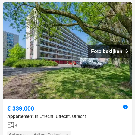
Foto bekijken
€ 339.000
Appartement
in Utrecht, Utrecht, Utrecht
4
Parkeerplaats
Balkon
Opslagruimte