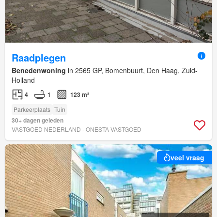
Raadplegen
Benedenwoning
in 2565 GP, Bomenbuurt, Den Haag, Zuid-
Holland
4
1
123 m²
Parkeerplaats
Tuin
30+ dagen geleden
VASTGOED NEDERLAND - ONESTA VASTGOED
veel vraag