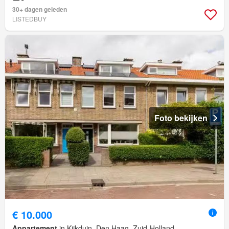
30+ dagen geleden
LISTEDBUY
Foto bekijken
€ 10.000
Appartement
in Kijkduin, Den Haag, Zuid-Holland