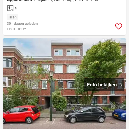
4
Tillen
30+ dagen geleden
LISTEDBUY
Foto bekijken