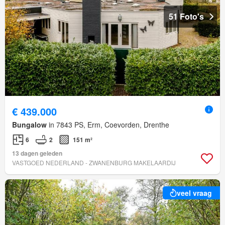
51 Foto's
€ 439.000
Bungalow
in 7843 PS, Erm, Coevorden, Drenthe
6
2
151 m²
13 dagen geleden
VASTGOED NEDERLAND - ZWANENBURG MAKELAARDIJ
veel vraag