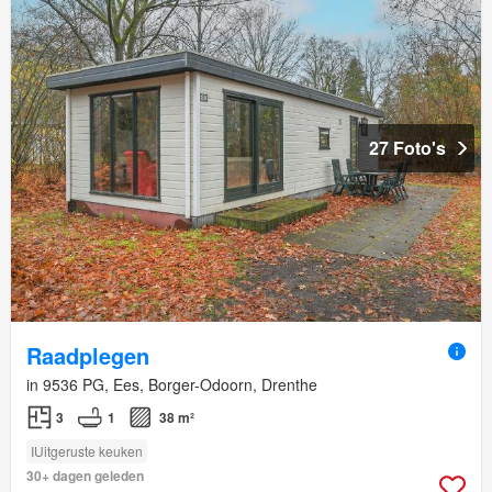
27 Foto's
Raadplegen
in 9536 PG, Ees, Borger-Odoorn, Drenthe
3
1
38 m²
IUitgeruste keuken
30+ dagen geleden