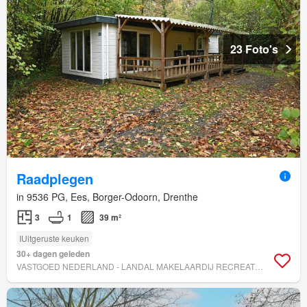
23 Foto's
Raadplegen
in 9536 PG, Ees, Borger-Odoorn, Drenthe
3
1
39 m²
IUitgeruste keuken
30+ dagen geleden
VASTGOED NEDERLAND - LANDAL MAKELAARDIJ RECREATIEVASTGOED