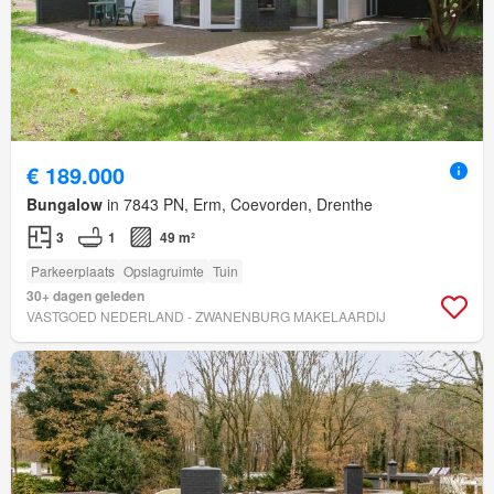
€ 189.000
Bungalow
in 7843 PN, Erm, Coevorden, Drenthe
3
1
49 m²
Parkeerplaats
Opslagruimte
Tuin
30+ dagen geleden
VASTGOED NEDERLAND - ZWANENBURG MAKELAARDIJ