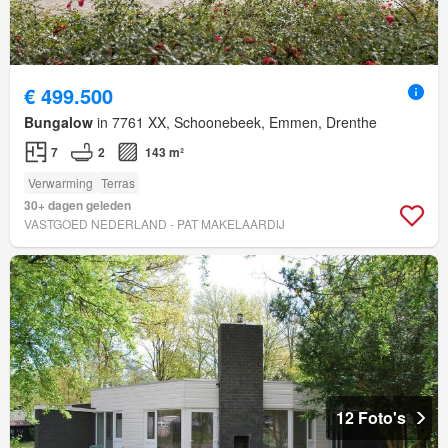
€ 499.500
Bungalow
in 7761 XX, Schoonebeek, Emmen, Drenthe
7
2
143 m²
Verwarming
Terras
30+ dagen geleden
VASTGOED NEDERLAND - PAT MAKELAARDIJ
12 Foto's