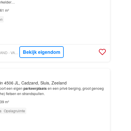
erkelder…
61 m²
on
Bekijk eigendom
VASTGOED NEDERLAND - VAN AKKER MAKELAARS
in 4506 JL, Cadzand, Sluis, Zeeland
hoort een eigen
parkeerplaats
en een privé berging, groot genoeg
he) fietsen en strandspullen.
39 m²
s
Opslagruimte