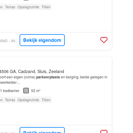
on
Terras
Opslagruimte
Tillen
Bekijk eigendom
VASTGOED NEDERLAND - VAN AKKER MAKELAARS
4506 GA, Cadzand, Sluis, Zeeland
oort een eigen (ruime)
parkeerplaats
en berging, beide gelegen in
keerkelder…
1
badkamer
52 m²
on
Terras
Opslagruimte
Tillen
Bekijk eigendom