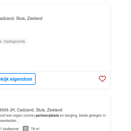
adzand, Sluis, Zeeland
s
Opslagruimte
kijk eigendom
4506 JH, Cadzand, Sluis, Zeeland
oort een eigen (ruime)
parkeerplaats
en berging, beide gelegen in
keerkelder…
1
badkamer
78 m²