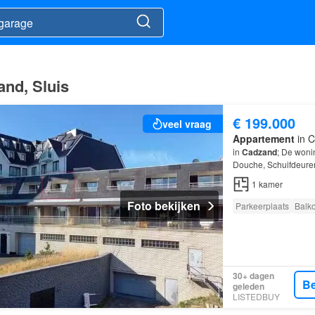
and, Sluis
€ 199.000
veel vraag
Appartement
in C
in
Cadzand
; De woni
Douche, Schuifdeuren
1
kamer
Foto bekijken
Parkeerplaats
Balk
30+ dagen
Be
geleden
LISTEDBUY