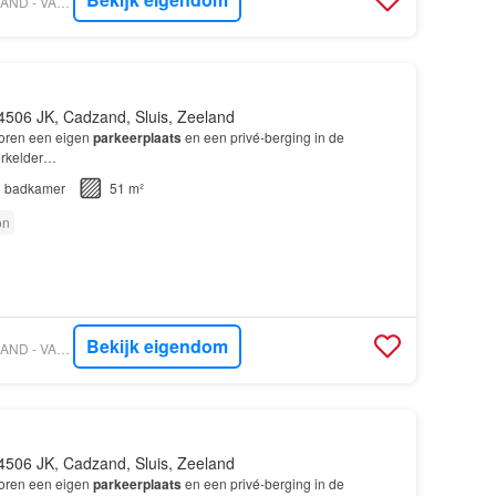
VASTGOED NEDERLAND - VAN AKKER MAKELAARS
4506 JK, Cadzand, Sluis, Zeeland
horen een eigen
parkeerplaats
en een privé-berging in de
erkelder…
1
badkamer
51 m²
on
Bekijk eigendom
VASTGOED NEDERLAND - VAN AKKER MAKELAARS
4506 JK, Cadzand, Sluis, Zeeland
horen een eigen
parkeerplaats
en een privé-berging in de