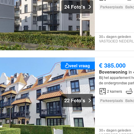
24 Foto's
Parkeerplaats
Balk
30+ dagen geleden
€ 385.000
veel vraag
Bovenwoning
in 
Bij het appartement h
de ondergrondse par
2
kamers
22 Foto's
Parkeerplaats
Balk
30+ dagen geleden