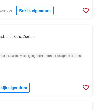
Bekijk eigendom
VASTGOED NEDERLAND - VAN AKKER MAKELAARS
adzand, Sluis, Zeeland
eruste keuken
Volledig ingericht
Terras
Opslagruimte
Tuin
kijk eigendom