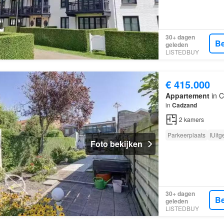
30+ dagen
Be
geleden
LISTEDBUY
€ 415.000
Appartement
in C
in
Cadzand
2
kamers
Parkeerplaats
IUitg
Foto bekijken
30+ dagen
Be
geleden
LISTEDBUY