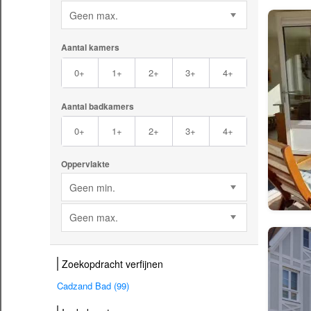
Geen max.
Aantal kamers
0+
1+
2+
3+
4+
Aantal badkamers
0+
1+
2+
3+
4+
Oppervlakte
Geen min.
Geen max.
Zoekopdracht verfijnen
Cadzand Bad (99)