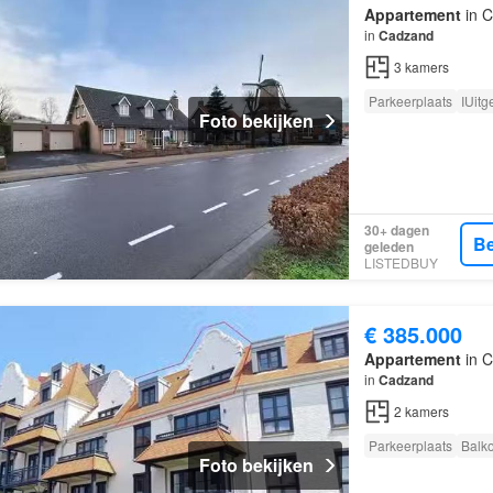
Appartement
in C
in
Cadzand
3
kamers
Parkeerplaats
IUitg
Foto bekijken
30+ dagen
Be
geleden
LISTEDBUY
€ 385.000
Appartement
in C
in
Cadzand
2
kamers
Parkeerplaats
Balk
Foto bekijken