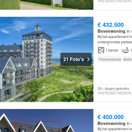
€ 432.500
Bovenwoning
in 
Bij het appartement 
ondergrondse parke
1
kamer
21 Foto's
Parkeerplaats
Balk
30+ dagen geleden
€ 450.000
Bovenwoning
in 
Bij het appartement 