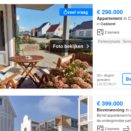
€ 298.000
veel vraag
Appartement
in C
in
Cadzand
2
kamers
Parkeerplaats
Terra
Foto bekijken
30+ dagen
Be
geleden
LISTEDBUY
€ 399.000
Bovenwoning
in 
Bij het appartement h
de ondergrondse par
3
kamers