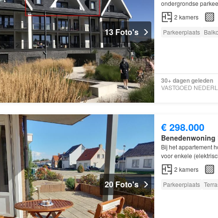
ondergrondse parke
2
kamers
13 Foto's
Parkeerplaats
Balk
30+ dagen geleden
€ 298.000
Benedenwoning
Bij het appartement 
voor enkele (elektrisc
2
kamers
20 Foto's
Parkeerplaats
Terra