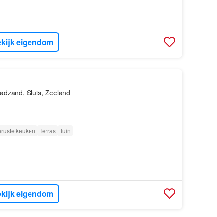
kijk eigendom
adzand, Sluis, Zeeland
eruste keuken
Terras
Tuin
kijk eigendom