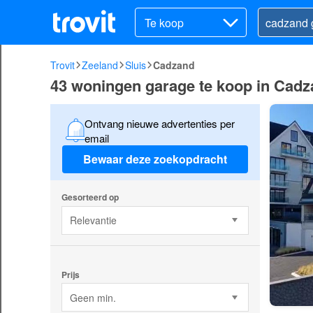
Te koop
Trovit
Zeeland
Sluis
Cadzand
43 woningen garage te koop in Cadz
Ontvang nieuwe advertenties per
email
Bewaar deze zoekopdracht
Gesorteerd op
Relevantie
Prijs
Geen min.