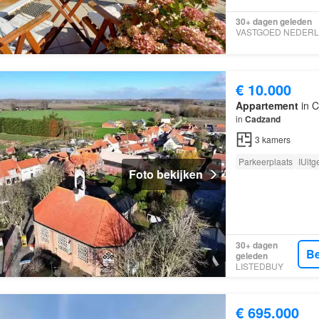
30+ dagen geleden
€ 10.000
Appartement
in C
in
Cadzand
3
kamers
Parkeerplaats
IUitg
Foto bekijken
30+ dagen
Be
geleden
LISTEDBUY
€ 695.000