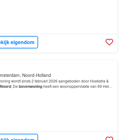
kijk eigendom
msterdam, Noord-Holland
oning wordt sinds 2 februari 2026 aangeboden door Hoekstra &
Noord
; De
bovenwoning
heeft een woonoppervlakte van 69 Het
et hart van
Amsterdam
-
Noord
, in de wijk Oostzan…
kijk eigendom