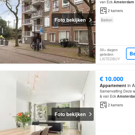
van Eck
Amsterdam
Formosastraat 5 in
A
2
kamers
Foto bekijken
Balkon
30+ dagen
Be
geleden
LISTEDBUY
€ 10.000
Appartement
in A
Samenvatting Deze w
& van Eck
Amsterd
en beschikt over 2 
2
kamers
Foto bekijken