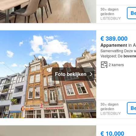
30+ dagen
Be
geleden
LISTEDBUY
€ 389.000
Appartement
in A
Samenvatting Deze wo
Vastgoed; De
bovenw
ligging op de bovenste
2
kamers
Foto bekijken
30+ dagen
Be
geleden
LISTEDBUY
€ 10.000