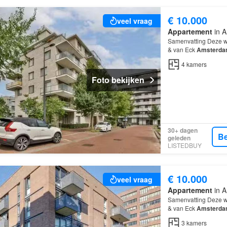
€ 10.000
veel vraag
Appartement
in A
Samenvatting Deze w
& van Eck
Amsterd
en beschikt over 4 k
4
kamers
Foto bekijken
30+ dagen
Be
geleden
LISTEDBUY
€ 10.000
veel vraag
Appartement
in A
Samenvatting Deze w
& van Eck
Amsterd
en beschikt over 3 
3
kamers