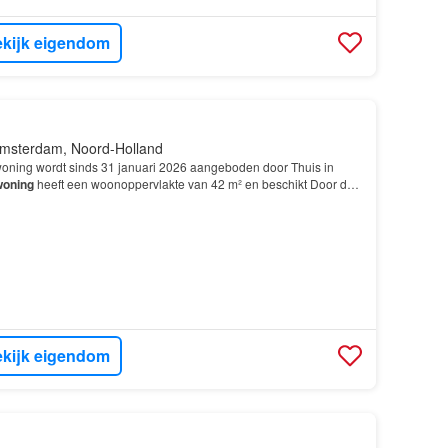
kijk eigendom
msterdam, Noord-Holland
ning wordt sinds 31 januari 2026 aangeboden door Thuis in
oning
heeft een woonoppervlakte van 42 m² en beschikt Door de
 verdieping zit je volledig vrij, zonder bur…
kijk eigendom