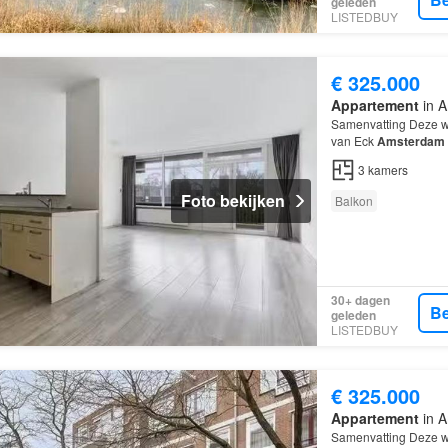
geleden
LISTEDBUY
€ 325.000
Appartement
in A
Samenvatting Deze w
van Eck
Amsterdam
met zoeken, want dit
3
kamers
Foto bekijken
Balkon
30+ dagen
Be
geleden
LISTEDBUY
€ 325.000
Appartement
in A
Samenvatting Deze w