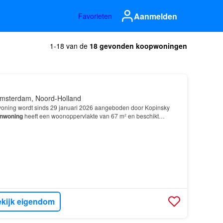
Aanmelden
Favorieten
1-18 van de
18 gevonden koopwoningen
msterdam, Noord-Holland
oning wordt sinds 29 januari 2026 aangeboden door Kopinsky
nwoning
heeft een woonoppervlakte van 67 m² en beschikt
4-kamer appartement van ca…
kijk eigendom