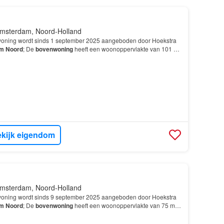
msterdam, Noord-Holland
oning wordt sinds 1 september 2025 aangeboden door Hoekstra
am
Noord
; De
bovenwoning
heeft een woonoppervlakte van 101 m²
amers, waarvan 3 slaapkamers; De woning is gebo…
kijk eigendom
msterdam, Noord-Holland
oning wordt sinds 9 september 2025 aangeboden door Hoekstra
am
Noord
; De
bovenwoning
heeft een woonoppervlakte van 75 m²
kamers, waarvan 2 slaapkamers; De woning is gebou…