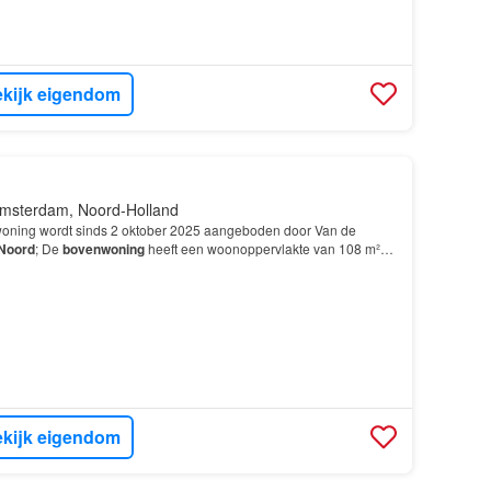
kijk eigendom
msterdam, Noord-Holland
oning wordt sinds 2 oktober 2025 aangeboden door Van de
Noord
; De
bovenwoning
heeft een woonoppervlakte van 108 m²
amers, waarvan 3 slaapkamers; De woning is gebouwd In…
kijk eigendom