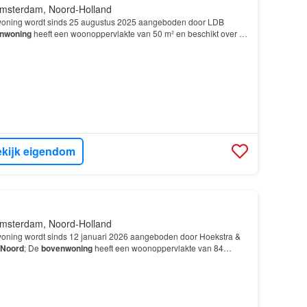
msterdam, Noord-Holland
oning wordt sinds 25 augustus 2025 aangeboden door LDB
nwoning
heeft een woonoppervlakte van 50 m² en beschikt over 2
aapkamer; De woning is gebouwd In 2024 en ligt i…
kijk eigendom
msterdam, Noord-Holland
oning wordt sinds 12 januari 2026 aangeboden door Hoekstra &
Noord
; De
bovenwoning
heeft een woonoppervlakte van 84
ken wij u vriendelijk telefonisch contact op te nem…