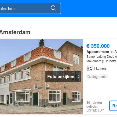
n Amsterdam
€ 350.000
Appartement
in A
Samenvatting Deze w
Makelaardij; De
bove
Beschrijving LICHT 
4
kamers
Foto bekijken
Opslagruimte
30+ dagen
Be
geleden
LISTEDBUY