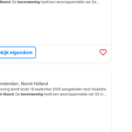
Noord
; De
bovenwoning
heeft een woonoppervlakte van De
msterdam
is precies datgene waar jij naar op zoek b…
kijk eigendom
msterdam, Noord-Holland
oning wordt sinds 18 september 2025 aangeboden door Hoekstra
am
Noord
; De
bovenwoning
heeft een woonoppervlakte van 53 m²
kamers, waarvan 1 slaapkamer; De woning is gebou…