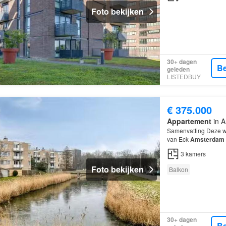
Foto bekijken
30+ dagen
Be
geleden
LISTEDBUY
€ 375.000
Appartement
in A
Samenvatting Deze w
van Eck
Amsterdam
appartement ligt in h
3
kamers
Foto bekijken
Balkon
30+ dagen
Be