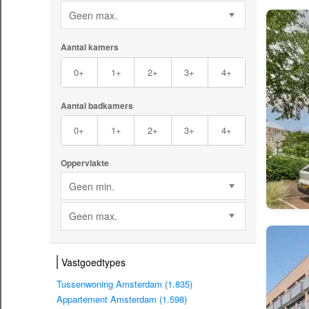
Geen max.
Aantal kamers
0+
1+
2+
3+
4+
Aantal badkamers
0+
1+
2+
3+
4+
Oppervlakte
Geen min.
Geen max.
Vastgoedtypes
Tussenwoning Amsterdam (1.835)
Appartement Amsterdam (1.598)