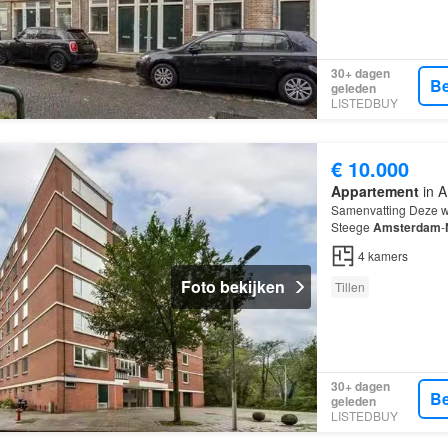
30+ dagen
Be
geleden
LISTEDBUY
€ 10.000
Appartement
in A
Samenvatting Deze w
Steege
Amsterdam
-
en beschikt over 4 k
4
kamers
Foto bekijken
Tillen
30+ dagen
Be
geleden
LISTEDBUY