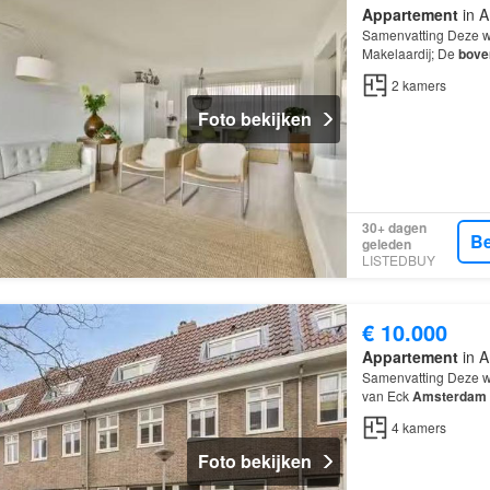
Appartement
in A
Samenvatting Deze w
Makelaardij; De
bove
kamers, waarvan 1 sl
2
kamers
Foto bekijken
30+ dagen
Be
geleden
LISTEDBUY
€ 10.000
Appartement
in A
Samenvatting Deze w
van Eck
Amsterdam
belangstelling verzoe
4
kamers
Foto bekijken