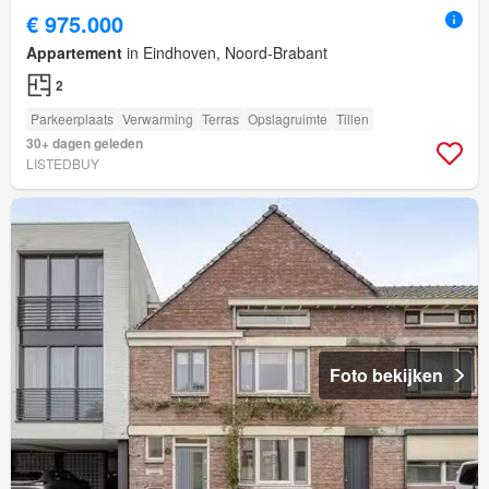
€ 975.000
Appartement
in Eindhoven, Noord-Brabant
2
Parkeerplaats
Verwarming
Terras
Opslagruimte
Tillen
30+ dagen geleden
LISTEDBUY
Foto bekijken