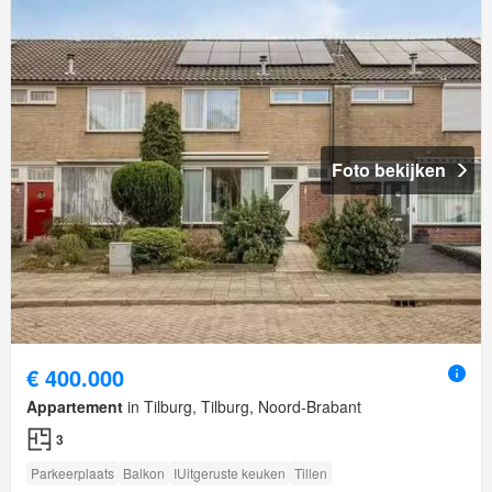
Foto bekijken
€ 400.000
Appartement
in Tilburg, Tilburg, Noord-Brabant
3
Parkeerplaats
Balkon
IUitgeruste keuken
Tillen