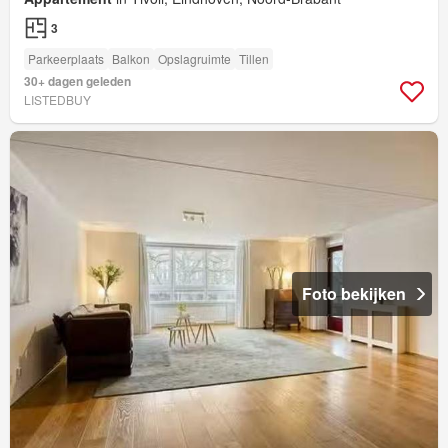
3
Parkeerplaats
Balkon
Opslagruimte
Tillen
30+ dagen geleden
LISTEDBUY
Foto bekijken