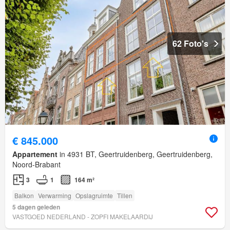
62 Foto's
€ 845.000
Appartement
in 4931 BT, Geertruidenberg, Geertruidenberg,
Noord-Brabant
3
1
164 m²
Balkon
Verwarming
Opslagruimte
Tillen
5 dagen geleden
VASTGOED NEDERLAND - ZOPFI MAKELAARDIJ