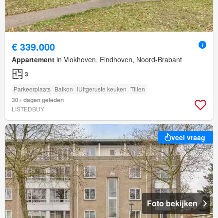
€ 339.000
Appartement
in Vlokhoven, Eindhoven, Noord-Brabant
3
Parkeerplaats
Balkon
IUitgeruste keuken
Tillen
30+ dagen geleden
LISTEDBUY
veel vraag
Foto bekijken