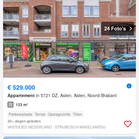
24 Foto's
€ 529.000
Appartement
in 5721 DZ, Asten, Asten, Noord-Brabant
123 m²
Parkeerplaats
Terras
Opslagruimte
Tillen
30+ dagen geleden
VASTGOED NEDERLAND - STRIJBOSCH MAKELAARDIJ