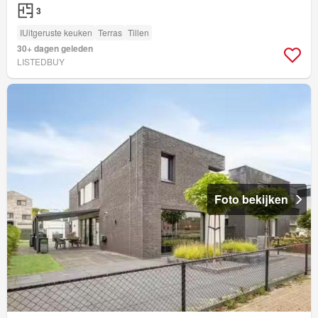
3
IUitgeruste keuken
Terras
Tillen
30+ dagen geleden
LISTEDBUY
Foto bekijken