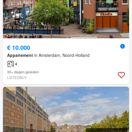
€ 10.000
Appartement
in Amsterdam, Noord-Holland
4
30+ dagen geleden
LISTEDBUY