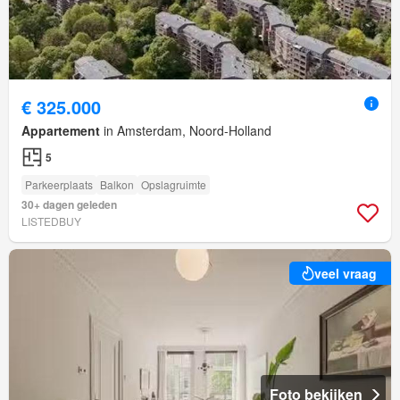
€ 325.000
Appartement
in Amsterdam, Noord-Holland
5
Parkeerplaats
Balkon
Opslagruimte
30+ dagen geleden
LISTEDBUY
veel vraag
Foto bekijken