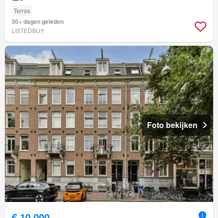
Terras
30+ dagen geleden
LISTEDBUY
Foto bekijken
€ 10.000