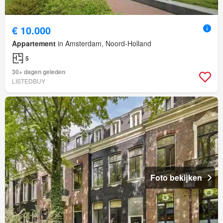
€ 10.000
Appartement
in Amsterdam, Noord-Holland
5
30+ dagen geleden
LISTEDBUY
Foto bekijken