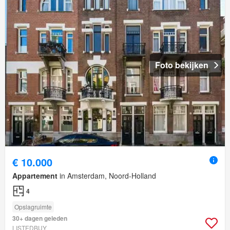
Foto bekijken
€ 10.000
Appartement
in Amsterdam, Noord-Holland
4
Opslagruimte
30+ dagen geleden
LISTEDBUY