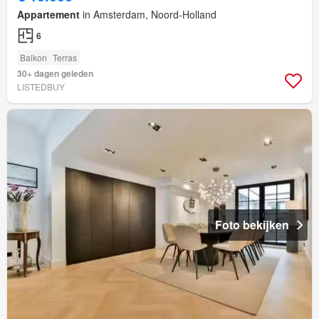
Appartement
in Amsterdam, Noord-Holland
6
Balkon
Terras
30+ dagen geleden
LISTEDBUY
Foto bekijken