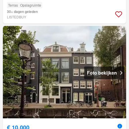
Terras
Opslagruimte
30+ dagen geleden
LISTEDBUY
Foto bekijken
€ 10.000