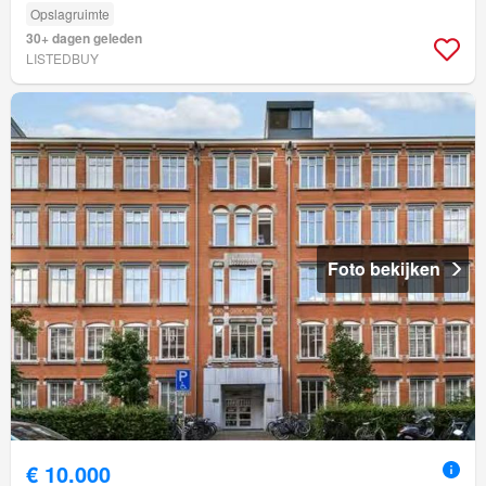
Opslagruimte
30+ dagen geleden
LISTEDBUY
Foto bekijken
€ 10.000