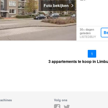
Foto bekijken
30+ dagen
Be
geleden
LISTEDBUY
1
3 appartements te koop in Limb
achines
Volg ons