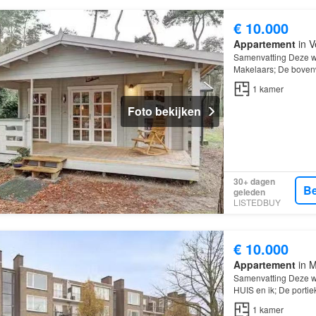
€ 10.000
Appartement
in V
Samenvatting Deze w
Makelaars; De bovenw
kamer; De woning is 
1
kamer
Foto bekijken
30+ dagen
Be
geleden
LISTEDBUY
€ 10.000
Appartement
in M
Samenvatting Deze w
HUIS en ik; De portie
kamer; De woning is 
1
kamer