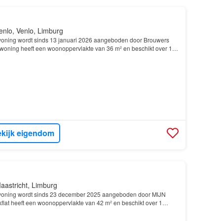
enlo, Venlo, Limburg
oning wordt sinds 13 januari 2026 aangeboden door Brouwers
oning heeft een woonoppervlakte van 36 m² en beschikt over 1
gebouwd In 1920 en ligt in de buurt Craneveld…
kijk eigendom
aastricht, Limburg
oning wordt sinds 23 december 2025 aangeboden door MIJN
kflat heeft een woonoppervlakte van 42 m² en beschikt over 1
gebouwd In 1795 en ligt in de buurt Wyck in Maas…