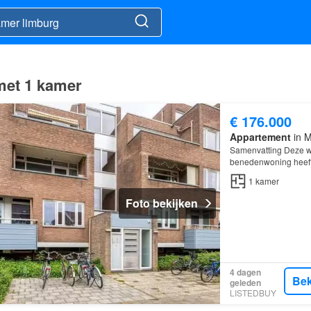
met 1 kamer
€ 176.000
Appartement
in M
Samenvatting Deze wo
benedenwoning heeft
woning is gebouwd In
1
kamer
Foto bekijken
4 dagen
Bek
geleden
LISTEDBUY