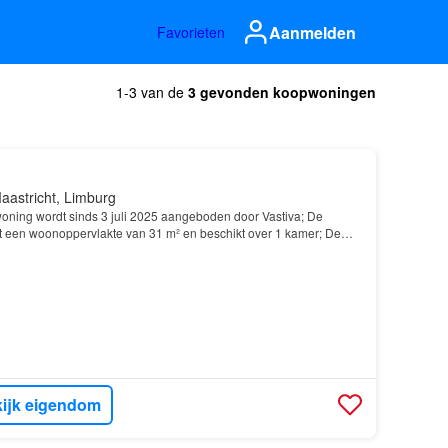
Aanmelden
Favorieten
1-3 van de
3 gevonden koopwoningen
aastricht, Limburg
ning wordt sinds 3 juli 2025 aangeboden door Vastiva; De
 een woonoppervlakte van 31 m² en beschikt over 1 kamer; De
 2025 en ligt in de buurt Frontenkwartier in Maas…
ijk eigendom