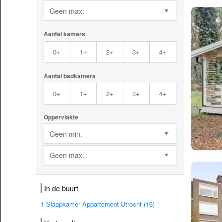
Geen max.
Aantal kamers
0+
1+
2+
3+
4+
Aantal badkamers
0+
1+
2+
3+
4+
Oppervlakte
Geen min.
Geen max.
In de buurt
1 Slaapkamer Appartement Utrecht (16)